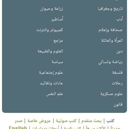
تاريخ وجغرافيا
زراعة وحيوان
أدب
أساطير
صحافة وإعلام
كمبيوتر وانترنت
المرأة والعائلة
مراجع
دين
العلوم والطبيعة
رياضة وتسالي
سياسة
فلسفة
علوم إجتماعية
رحلات
عادات وتقاليد
علوم عسكرية
علم النفس
قانون
كتب
|
بحث متقدم
|
كتب صوتية
|
عروض خاصة
|
صدر
حديثاً
|
الأكثر مبيعاً
|
كتب نادرة
|
أبحاث ودراسات
|
English