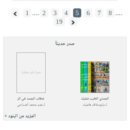
1
....
2
3
4
5
6
7
8
....
19
صدر حديثاً
الجندي الطيب شفيك
خطاب الجسد في الر
لـ
ياروسلاف هاشيك
لـ
نصر محمد الصباحي
المزيد من البنود »