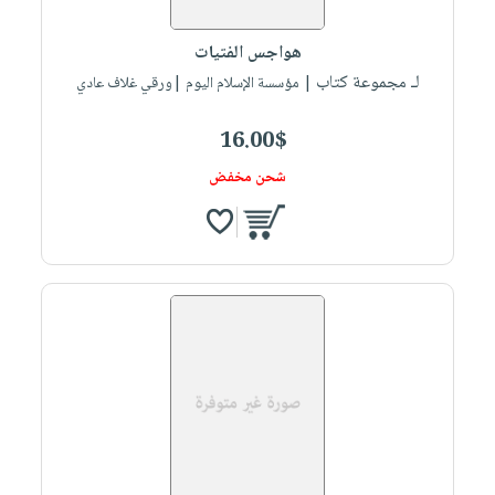
صابون
فيديوهات
عربة
أطفال
أسئلة
هواجس الفتيات
التسوق
مناسبات
يتكرر
لـ مجموعة كتاب
| مؤسسة الإسلام اليوم |ورقي غلاف عادي
طرحها
نشرة
16.00$
الإصدارات
خدمات
نيل
شحن مخفض
وفرات
انشر
كتابك
تواصل
معنا