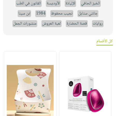
الخبز الحافي
الإلياذة
الأوديسة
القانون في الطب
جانتي ستايل
نجيب محفوظ
1984
ابن سينا
روايات
قصة الحضارة
لعبة العروش
منشورات الجمل
كل الأقسام