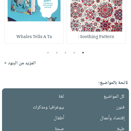
Whales Tells A Ta
Soothing Pattern :
5
4
3
2
1
المزيد من البنود »
لائحة بالمواضيع:
كل المواضيع
لغة
فنون
بيوغرافيا ومذكرات
إقتصاد وأعمال
أطفال
طبخ
صحة