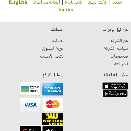
حديثاً
|
الأكثر مبيعاً
|
كتب نادرة
|
أبحاث ودراسات
|
English
books
عن نيل وفرات
حسابك
عن الشركة
حسابك
سياسة الشركة
عربة التسوق
فيديوهات
لائحة الأمنيات
انشر كتابك
حمّل iKitab
وسائل الدفع