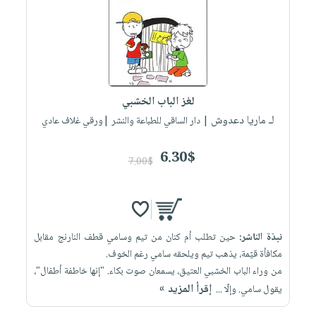
العناية
الأكثر
شحن
أدوات
بالأسنان
مبيعاً
مجاني
المائدة
الحمية
العودة
بنود
الأوعية
والتغذية
للمدارس
مختارة
والتخزين
اشتراكات
اكسسوارات
أدوات
لغز الباب الخشبي
كتب
كل
بحث
المطبخ
لـ ماريا دعدوش
| دار الساقي للطباعة والنشر |ورقي غلاف عادي
الاشتراكات
اكسسوارات
متقدم
منزلية
صندوق
6.30$
7.00$
القراءة
اكسسوارات
iKitab
ملابس
نيل
بلا
مطرزات
وفرات
حدود
حقائب
نبذة الناشر:
حين تطلب أم كنان من تيم وسامي قطف النارنج مقابل
عن
حسابك
مكافأة قيّمة، يذهب تيم ويلحقه سامي رغم الخوف.
حلي
الشركة
من وراء الباب الخشبي العتيق، يسمعان صوت بكاء. "إنها خاطفة أطفال"،
عناية
لائحة
سياسة
إقرأ المزيد »
يقول سامي. وإلّا ...
بالذات
الأمنيات
الشركة