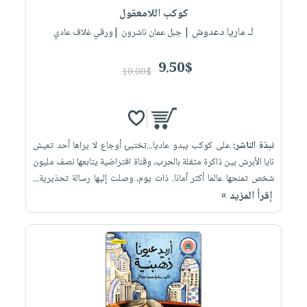
كوكب اللامعقول
لـ ماريا دعدوش
| جبل عمان ناشرون |ورقي غلاف عادي
9.50$
10.00$
نبذة الناشر:
على كوكب يبدو عاديا...تختبئ أوجاع لا يراها أحد تعيش
نايا الأبرش بين ذاكرة مثقلة بالحرب، وقناة افتراضية يتابعها نصف مليون
شخص تمنحها عالما أكثر أمانا. ذات يوم، وصلت إليها رسالة تحذيرية...
إقرأ المزيد »