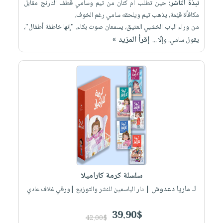
نبذة الناشر:
حين تطلب أم كنان من تيم وسامي قطف النارنج مقابل
مكافأة قيّمة، يذهب تيم ويلحقه سامي رغم الخوف.
من وراء الباب الخشبي العتيق، يسمعان صوت بكاء. "إنها خاطفة أطفال"،
إقرأ المزيد »
يقول سامي. وإلّا ...
سلسلة كرمة كاراميلا
لـ ماريا دعدوش
| دار الياسمين للنشر والتوزيع |ورقي غلاف عادي
39.90$
42.00$