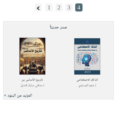
1
2
3
4
صدر حديثاً
الذكاء الاصطناعي
تاريخ الأندلس من
لـ
نجم العيساوي
لـ
صافي مبارك قنديل
المزيد من البنود »