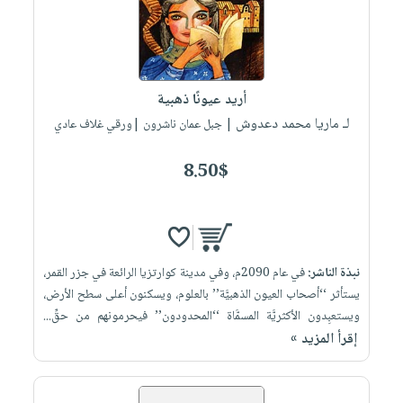
أريد عيونًا ذهبية
لـ ماريا محمد دعدوش
| جبل عمان ناشرون |ورقي غلاف عادي
8.50$
نبذة الناشر:
في عام 2090م، وفي مدينة كوارتزيا الرائعة في جزر القمر،
يستأثر ‘‘أصحاب العيون الذهبيَّة’’ بالعلوم، ويسكنون أعلى سطح الأرض،
ويستعبِدون الأكثريَّة المسمَّاة ‘‘المحدودون’’ فيحرمونهم من حقِّ...
إقرأ المزيد »