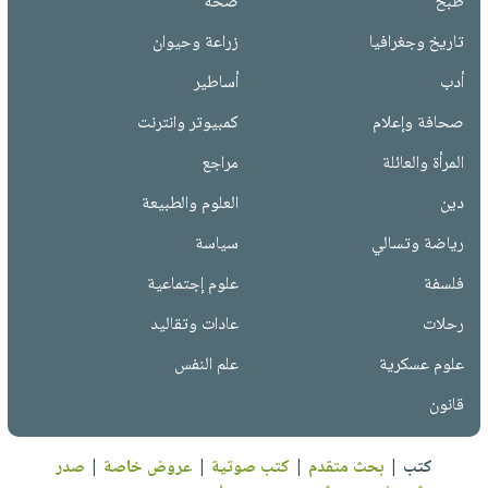
طبخ
صحة
تاريخ وجغرافيا
زراعة وحيوان
أدب
أساطير
صحافة وإعلام
كمبيوتر وانترنت
المرأة والعائلة
مراجع
دين
العلوم والطبيعة
رياضة وتسالي
سياسة
فلسفة
علوم إجتماعية
رحلات
عادات وتقاليد
علوم عسكرية
علم النفس
قانون
كتب
|
بحث متقدم
|
كتب صوتية
|
عروض خاصة
|
صدر