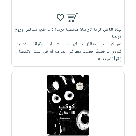
نبذة الناشر:
كرمة كاراميلا، شخصية فريدة ذات طابع مشاكس وروح
مرحة!
تمرّ كرمة مع أصدقائها وعائلتها بمغامرات مليئة بالطّرافة والتّشويق،
فتروي لنا قصصًا حصلت معها في المدرسة أو في البيت، وتجعلنا ...
إقرأ المزيد »