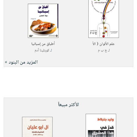
علم الألوان ( الأ
أطباق من إسبانيا
لـ
ج ب م
لـ
كورنلينا آدم
المزيد من البنود »
الأكثر مبيعاً