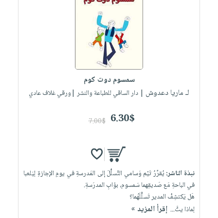
سمسوم دوت كوم
لـ ماريا دعدوش
| دار الساقي للطباعة والنشر |ورقي غلاف عادي
6.30$
7.00$
نبذة الناشر:
يُقرِّرُ تَيْم وَسامي التَّسلُّلَ إلى المَدرسةِ في يومِ الإجازةِ لِيَلعبا
في الباحةِ مَع صَديقِهما سَمسوم، بوّابِ المدرَسةِ.
هَل يَكتشِفُ المدير تَسلُّلَهُما؟
إقرأ المزيد »
لِماذا يتَّ...