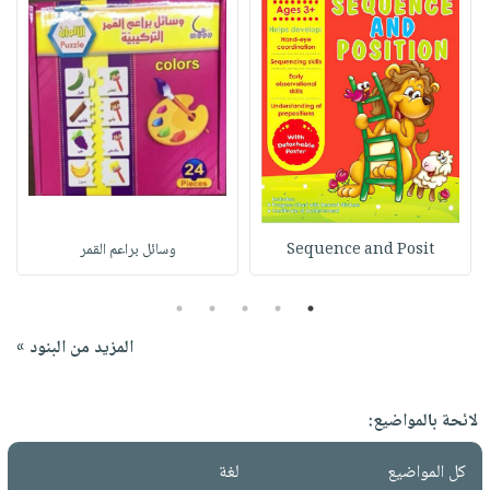
Sequence and Posit
وسائل براعم القمر
5
4
3
2
1
المزيد من البنود »
لائحة بالمواضيع:
كل المواضيع
لغة