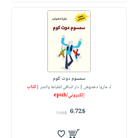
سمسوم دوت كوم
لـ ماريا دعدوش
كتاب
| دار الساقي للطباعة والنشر |
إلكتروني/epub
6.72$
7.00$