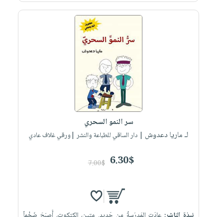
سر النمو السحري
لـ ماريا دعدوش
| دار الساقي للطباعة والنشر |ورقي غلاف عادي
6.30$
7.00$
نبذة الناشر:
عادَتِ المَدرَسةُ مِن جَديد. متين، الكتكوت، أَصبَحَ ضَخْماً