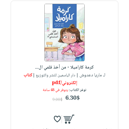
كرمة كاراميلا - من أخذ قلمي ال...
لـ ماريا دعدوش
كتاب
| دار الياسمين للنشر والتوزيع |
إلكتروني/pdf
توفر الكتاب:
يتوفر في 48 ساعة
6.30$
9.00$