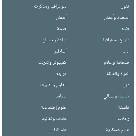
فنون
بيوغرافيا ومذكرات
إقتصاد وأعمال
أطفال
طبخ
صحة
تاريخ وجغرافيا
زراعة وحيوان
أدب
أساطير
صحافة وإعلام
كمبيوتر وانترنت
المرأة والعائلة
مراجع
دين
العلوم والطبيعة
رياضة وتسالي
سياسة
فلسفة
علوم إجتماعية
رحلات
عادات وتقاليد
علوم عسكرية
علم النفس