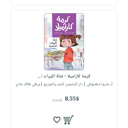
صابون
فيديوهات
عربة
أطفال
أسئلة
التسوق
مناسبات
يتكرر
طرحها
نشرة
الإصدارات
خدمات
نيل
وفرات
انشر
كتابك
كرمة كاراميلا - فتاة الليرات ا...
تواصل
لـ ماريا دعدوش
| دار الياسمين للنشر والتوزيع |ورقي غلاف عادي
معنا
8.55$
9.00$