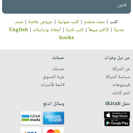
قانون
كتب
|
بحث متقدم
|
كتب صوتية
|
عروض خاصة
|
صدر
حديثاً
|
الأكثر مبيعاً
|
كتب نادرة
|
أبحاث ودراسات
|
English
books
عن نيل وفرات
حسابك
عن الشركة
حسابك
سياسة الشركة
عربة التسوق
فيديوهات
لائحة الأمنيات
انشر كتابك
حمّل iKitab
وسائل الدفع