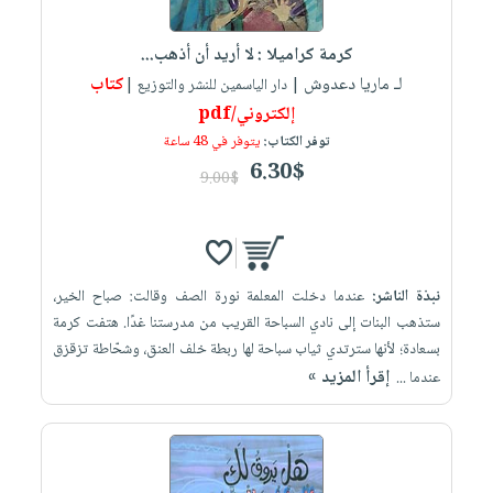
إختياراتنا
تعليمية
أسئلة
إختياراتنا
المواضيع
iKitab
يتكرر
كرمة كراميلا : لا أريد أن أذهب...
كتب
بلا
الأكثر
طرحها
لـ ماريا دعدوش
كتاب
أكاديمية
| دار الياسمين للنشر والتوزيع |
الصحة
حدود
مبيعاً
تحميل
إلكتروني/pdf
والعناية
صندوق
أسئلة
إختياراتنا
masmu3
توفر الكتاب:
يتوفر في 48 ساعة
الشخصية
القراءة
يتكرر
وسائل
على
6.30$
جديد
9.00$
English
طرحها
تعليمية
Android
books
الكل
تحميل
صندوق
تحميل
iKitab
أجهزة
القراءة
المطبخ
masmu3
على
العناية
والسفرة
على
جوائز
نبذة الناشر:
عندما دخلت المعلمة نورة الصف وقالت: صباح الخير،
Android
جديد
الشخصية
Apple
ستذهب البنات إلى نادي السباحة القريب من مدرستنا غدًا. هتفت كرمة
تحميل
العناية
بسعادة؛ لأنها سترتدي ثياب سباحة لها ربطة خلف العنق، وشحّاطة تزقزق
الكل
iKitab
وتصفيف
إقرأ المزيد »
عندما ...
أواني
متجر
على
الشعر
الطهي
الهدايا
Apple
العناية
أدوات
بالجسم
أقسام
الخبز