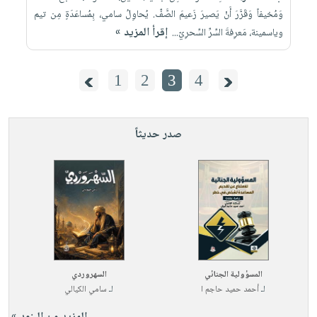
وَمُخيفاً وَقَرَّرَ أَنْ يَصيرَ زَعيمَ الصَّفِّ. يُحاوِلُ سامي، بِمُساعَدَةٍ مِن تيم
إقرأ المزيد »
وياسمينة، مَعرِفةَ السِّرِّ السِّحرِيّ...
1
2
3
4
صدر حديثاً
المسؤولية الجنائي
السهروردي
لـ
أحمد حميد حاجم ا
لـ
سامي الكيالي