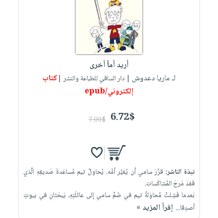
أريد أماً أخرى
لـ ماريا دعدوش
كتاب
| دار الساقي للطباعة والنشر |
إلكتروني/epub
6.72$
7.00$
نبذة الناشر:
قرَّرَ سامي أن يُغيَّر أمَّه. يُحاولُ تيم مُساعَدةَ صَديقِهِ الَّذي
فَقدَ مَرحَ المُشاكَسات.
بَعدما فَشِلتْ مُحاوَلةُ تيم في ضَمِّ سامي إلى عائلَتِهِ، يَبحَثانِ في بيوتِ
إقرأ المزيد »
أصدِقا...