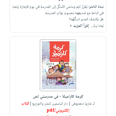
نبذة الناشر:
يُقرِّرُ تَيْم وَسامي التَّسلُّلَ إلى المَدرسةِ في يومِ الإجازةِ لِيَلعبا
في الباحةِ مَع صَديقِهما سَمسوم، بوّابِ المدرَسةِ.
هَل يَكتشِفُ المدير تَسلُّلَهُما؟
إقرأ المزيد »
لِماذا يتَّ...
كرمة كاراميلا - في مدرستي لص
لـ ماريا دعدوش
كتاب
| دار الياسمين للنشر والتوزيع |
إلكتروني/pdf