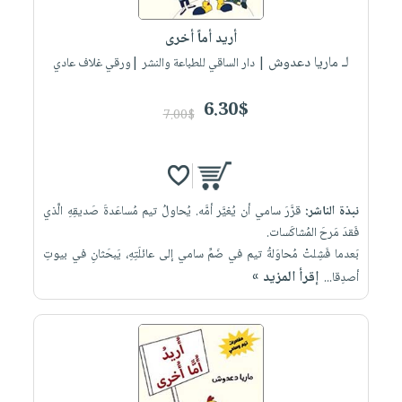
أريد أماً أخرى
لـ ماريا دعدوش
| دار الساقي للطباعة والنشر |ورقي غلاف عادي
6.30$
7.00$
نبذة الناشر:
قرَّرَ سامي أن يُغيَّر أمَّه. يُحاولُ تيم مُساعَدةَ صَديقِهِ الَّذي
فَقدَ مَرحَ المُشاكَسات.
بَعدما فَشِلتْ مُحاوَلةُ تيم في ضَمِّ سامي إلى عائلَتِهِ، يَبحَثانِ في بيوتِ
إقرأ المزيد »
أصدِقا...