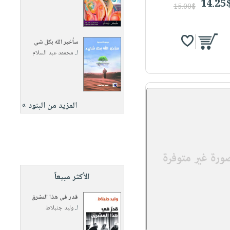
14.25
15.00$
سأخبر الله بكل شي
لـ
محممد عبد السلام
المزيد من البنود »
الأكثر مبيعاً
قدر في هذا المشرق
لـ
وليد جنبلاط