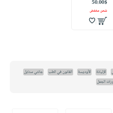
50.00$
شحن مخفض
ي
الإلياذة
الأوديسة
القانون في الطب
جانتي ستايل
رات الجمل