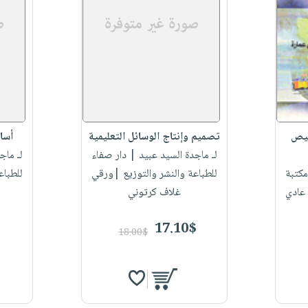
خيص
تصميم وإنتاج الوسائل التعليمية
أسا
لـ ماجدة السيد عبيد
| دار صفاء
لـ ماج
كتبة
للطباعة والنشر والتوزيع |ورقي
للطباع
عادي
غلاف كرتوني
17.10$
18.00$