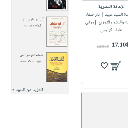
الإعاقة البصرية
دة السيد عبيد
| دار صفاء
آل أبو عليان ؛ ال
ة والنشر والتوزيع |ورقي
لـ
إبراهيم بن عبد ا
غلاف كرتوني
17.10
18.00$
كناشة النوادر ؛ س
لـ
عبد السلام محمد
المزيد من البنود »