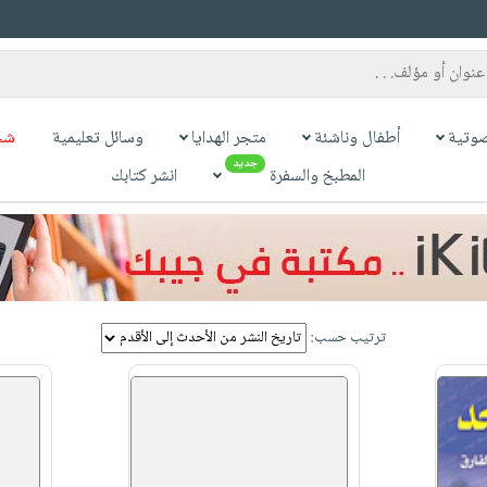
وتية
أطفال وناشئة
متجر الهدايا
وسائل تعليمية
شح
جديد
المطبخ والسفرة
انشر كتابك
ترتيب حسب: