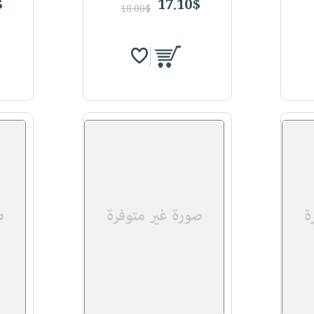
$
17.10$
18.00$