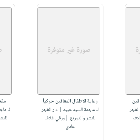
قين
رعاية الاطفال المعاقين حركياً
مقد
الفجر
لـ ماجدة السيد عبيد
| دار الفجر
لـ ماج
لاف
للنشر والتوزيع |ورقي غلاف
للنش
عادي