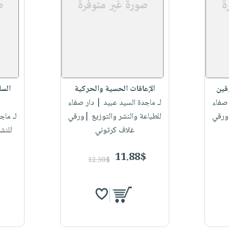
قين
الإعاقات الحسية والحركية
السا
صفاء
لـ ماجدة السيد عبيد
| دار صفاء
|ورقي
للطباعة والنشر والتوزيع |ورقي
لـ ماج
غلاف كرتوني
للنش
11.88$
12.50$