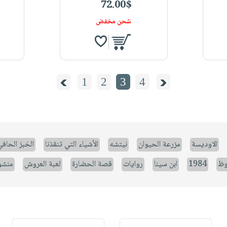
72.00$
شحن مخفض
1
2
3
4
الاوديسة
مزرعة الحيوان
نيتشه
الأشياء التي تنقذنا
الخبز الحاف
وظ
1984
ابن سينا
روايات
قصة الحضارة
لعبة العروش
منشو