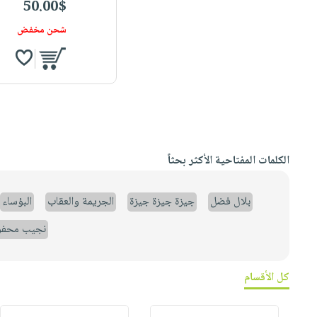
50.00$
شحن مخفض
الكلمات المفتاحية الأكثر بحثاً
بلال فضل
جيزة جيزة جيزة
الجريمة والعقاب
البؤساء
نجيب محف
كل الأقسام