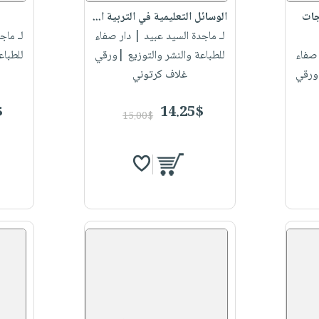
جات
الوسائل التعليمية في التربية ا...
لـ ماجدة السيد عبيد
| دار صفاء
لـ ماج
صفاء
للطباعة والنشر والتوزيع |ورقي
للطباع
|ورقي
غلاف كرتوني
$
14.25$
15.00$