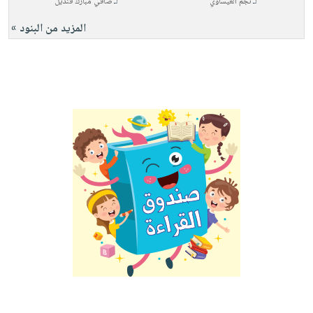
لـ
نجم العيساوي
لـ
صافي مبارك قنديل
المزيد من البنود »