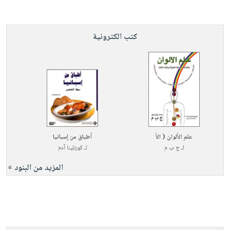
كتب الكترونية
علم الألوان ( الأ
أطباق من إسبانيا
لـ
ج ب م
لـ
كورنلينا آدم
المزيد من البنود »