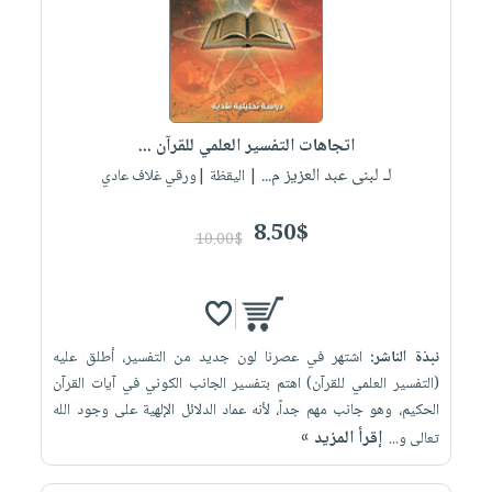
صابون
فيديوهات
عربة
أطفال
أسئلة
التسوق
مناسبات
يتكرر
طرحها
نشرة
الإصدارات
خدمات
اتجاهات التفسير العلمي للقرآن ...
نيل
لـ لبنى عبد العزيز م...
| اليقظة |ورقي غلاف عادي
وفرات
8.50$
انشر
10.00$
كتابك
تواصل
معنا
نبذة الناشر:
اشتهر في عصرنا لون جديد من التفسير، أطلق عليه
(التفسير العلمي للقرآن) اهتم بتفسير الجانب الكوني في آيات القرآن
الحكيم، وهو جانب مهم جداً، لأنه عماد الدلائل الإلهية على وجود الله
إقرأ المزيد »
تعالى و...