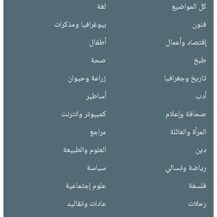
كل المواضيع
لغة
فنون
بيوغرافيا ومذكرات
إقتصاد وأعمال
أطفال
طبخ
صحة
تاريخ وجغرافيا
زراعة وحيوان
أدب
أساطير
صحافة وإعلام
كمبيوتر وانترنت
المرأة والعائلة
مراجع
دين
العلوم والطبيعة
رياضة وتسالي
سياسة
فلسفة
علوم إجتماعية
رحلات
عادات وتقاليد