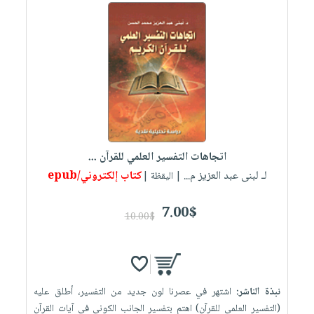
اتجاهات التفسير العلمي للقرآن ...
لـ لبنى عبد العزيز م...
كتاب إلكتروني/epub
| اليقظة |
7.00$
10.00$
نبذة الناشر:
اشتهر في عصرنا لون جديد من التفسير، أطلق عليه
(التفسير العلمي للقرآن) اهتم بتفسير الجانب الكوني في آيات القرآن