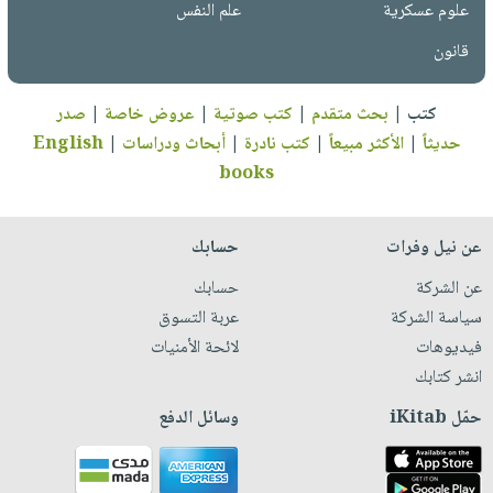
علوم عسكرية
علم النفس
قانون
كتب
|
بحث متقدم
|
كتب صوتية
|
عروض خاصة
|
صدر
حديثاً
|
الأكثر مبيعاً
|
كتب نادرة
|
أبحاث ودراسات
|
English
books
عن نيل وفرات
حسابك
عن الشركة
حسابك
سياسة الشركة
عربة التسوق
فيديوهات
لائحة الأمنيات
انشر كتابك
حمّل iKitab
وسائل الدفع