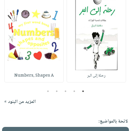
رحلة إلى البر
Numbers, Shapes A
5
4
3
2
1
المزيد من البنود »
لائحة بالمواضيع: