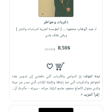
ذكريات وخواطر
لـ عبد الوهاب محمود ...
| المؤسسة العربية للدراسات والنشر |
ورقي غلاف عادي
8.50$
10.00$
نبذة المؤلف:
إنّ الدواعي والأسباب، الّتي دفعتني إلى تدوين هذه
الخواطر والذكريات الّتي تعدّ إضافة وتكملة للكتاب الّذي صدر عن حياة
والدي بعنوان (الحاجّ محمود جاسم البنّيّة: حياته - سيرته - مآثره)، أنّ...
إقرأ المزيد »