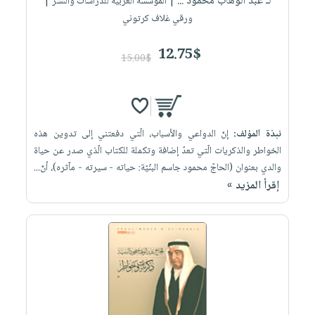
لـ عبد الوهاب محمود ...
| المؤسسة العربية للدراسات والنشر |
ورقي غلاف كرتوني
12.75$
15.00$
نبذة المؤلف:
إنّ الدواعي والأسباب، الّتي دفعتني إلى تدوين هذه
الخواطر والذكريات الّتي تعدّ إضافة وتكملة للكتاب الّذي صدر عن حياة
والدي بعنوان (الحاجّ محمود جاسم البنّيّة: حياته - سيرته - مآثره)، أنّ...
إقرأ المزيد »