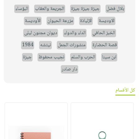
بلال فضل
جيزة جيزة جيزة
الجريمة والعقاب
البؤساء
الاوديسة
الإلياذة
مزرعة الحيوان
الأوديسة
الخبز الحافي
الداء والدواء
ديوان مجنون ليلى
قصة الحضارة
منشورات الجمل
نيتشه
1984
ابن سينا
الحرب والسلم
نجيب محفوظ
جيزة
دار صادر
كل الأقسام