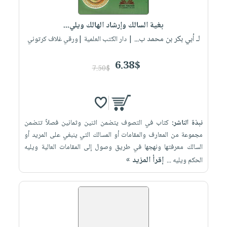
إختياراتنا
تعليمية
أسئلة
إختياراتنا
المواضيع
iKitab
يتكرر
بغية السالك وإرشاد الهالك ويلي...
كتب
بلا
الأكثر
طرحها
لـ أبي بكر بن محمد ب...
أكاديمية
| دار الكتب العلمية |ورقي غلاف كرتوني
الصحة
حدود
مبيعاً
تحميل
والعناية
صندوق
أسئلة
إختياراتنا
masmu3
6.38$
الشخصية
القراءة
7.50$
يتكرر
وسائل
على
جديد
English
طرحها
تعليمية
Android
books
الكل
تحميل
صندوق
تحميل
iKitab
أجهزة
القراءة
المطبخ
masmu3
نبذة الناشر:
كتاب في التصوف يتضمن اثنين وثمانين فصلاً تتضمن
على
العناية
والسفرة
على
جوائز
مجموعة من المعارف والمقامات أو المسالك التي ينبغي على المريد أو
Android
جديد
الشخصية
Apple
السالك معرفتها ونهجها في طريق وصول إلى المقامات العالية ويليه
تحميل
العناية
إقرأ المزيد »
الحكم ويليه ...
الكل
iKitab
وتصفيف
أواني
متجر
على
الشعر
الطهي
الهدايا
Apple
العناية
أدوات
بالجسم
أقسام
الخبز