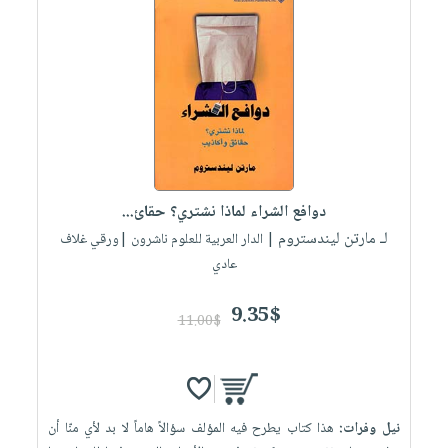
دوافع الشراء لماذا نشتري؟ حقائ...
لـ مارتن ليندستروم
| الدار العربية للعلوم ناشرون |ورقي غلاف
عادي
9.35$
11.00$
نيل وفرات:
هذا كتاب يطرح فيه المؤلف سؤالاً هاماً لا بد لأي منّا أن