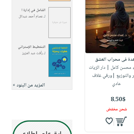
الشامل في إدارة ا
لـ
عصام أحمد عبدالل
التخطيط الإستراتي
لـ
رأفت عبد العزيز
هدة فى محراب العشق
ء محسن كامل
| دار الزيات
ر والتوزيع |ورقي غلاف
عادي
المزيد من البنود »
8.50$
شحن مخفض