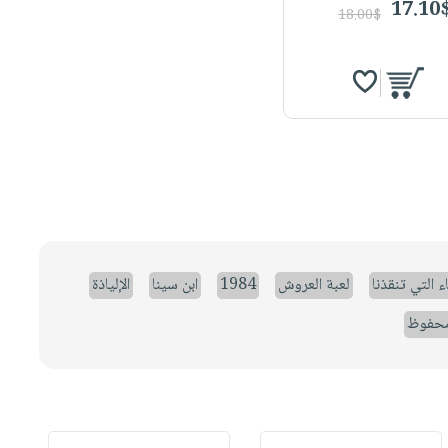
17.10
18.00$
ء التي تنقذنا
لعبة العروش
1984
ابن سينا
الإلياذة
حفوظ