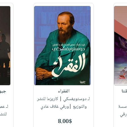
نا
الفقراء
جيوب
لـ دوستويفسكي
| كاريزما للنشر
سسة
والتوزيع |ورقي غلاف عادي
لـ عم
ورقي
للنش
8.00$