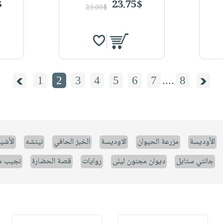
$
23.75$
25.00$
1
2
3
4
5
6
7
....
8
الأوديسة
مزرعة الحيوان
الاوديسة
الخبز الحافي
نيتشه
الأشيا
جانتي ستايل
ديوان مجنون ليلى
روايات
قصة الحضارة
نجيب م