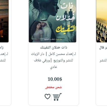
ر قال
ذات خذلان التقيتك
زا
لـ إهداء محسن كامل
| دار الزيات
لـ إهد
لنشر
للنشر والتوزيع |ورقي غلاف
للنش
عادي
10.00$
شحن مخفض