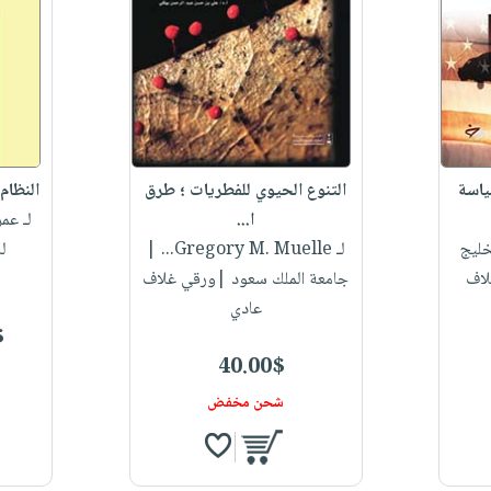
ياسة
التنوع الحيوي للفطريات ؛ طرق
النظام 
ا...
لـ عم
خليج
لـ Gregory M. Muelle...
|
ل
لاف
جامعة الملك سعود |ورقي غلاف
عادي
$
40.00$
شحن مخفض