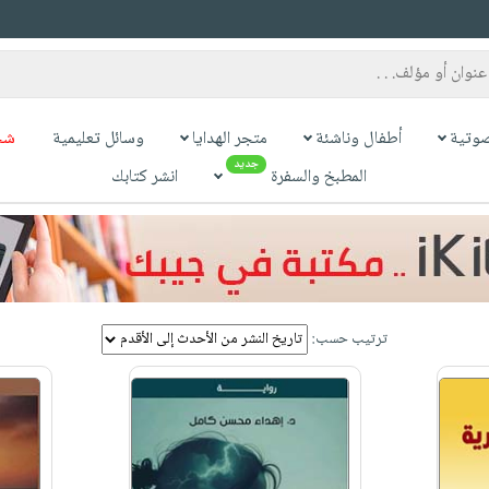
وتية
أطفال وناشئة
متجر الهدايا
وسائل تعليمية
شح
جديد
المطبخ والسفرة
انشر كتابك
ترتيب حسب: