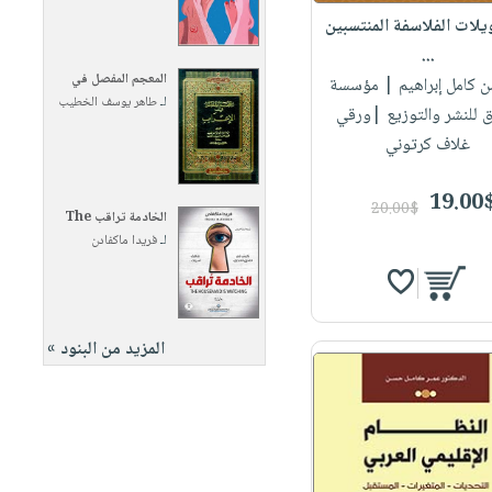
يلات الفلاسفة المنتسبين
...
المعجم المفصل في
 كامل إبراهيم
| مؤسسة
لـ
طاهر يوسف الخطيب
ق للنشر والتوزيع |ورقي
غلاف كرتوني
19.00
20.00$
الخادمة تراقب The
لـ
فريدا ماكفادن
المزيد من البنود »