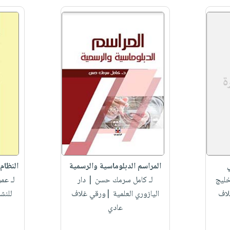
ي
المراسم الدبلوماسية والرسمية
النظام 
خليج
لـ كامل سرمك حسن
| دار
لـ عم
لاف
اليازوري العلمية |ورقي غلاف
للنش
عادي