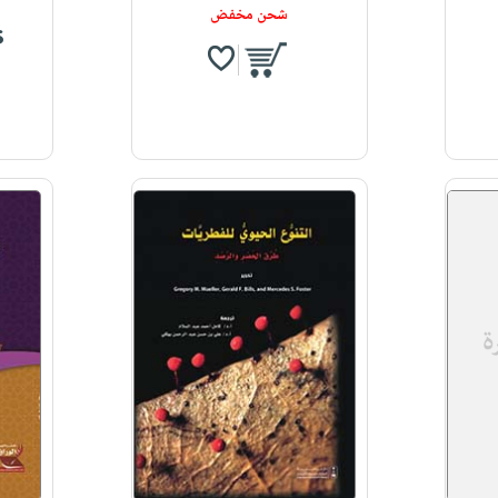
شحن مخفض
$