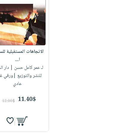
الاتجاهات المستقبلية للس
ا...
لـ عمر كامل حسن
| دار ال
للنشر والتوزيع |ورقي غ
عادي
11.40$
12.00$