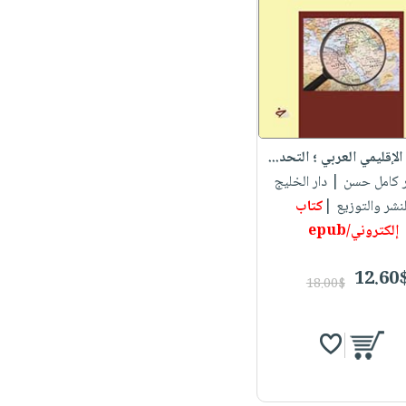
الإقليمي العربي ؛ التحد...
ر كامل حسن
| دار الخليج
لنشر والتوزيع |
كتاب
إلكتروني/epub
12.60
18.00$