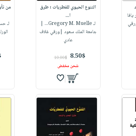
التنوع الحيوي للفطريات ؛ طرق
من تأو
يافا
ا...
ورقي
لـ Gregory M. Muelle...
|
لـ حسن
جامعة الملك سعود |ورقي غلاف
الورا
عادي
$
8.50$
10.00$
شحن مخفض