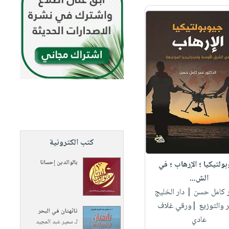
كتب الكترونية
بالوالدين إحسانا
ولتيكيا ؛ الإرهاب ؛ في
الش...
ر كامل حسن
| دار الخليج
ر والتوزيع |ورقي غلاف
تائهتان في البحر
عادي
لـ
سمير عبد المجيد