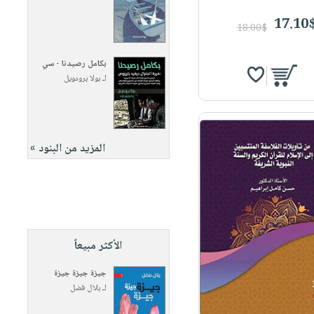
17.10
18.00$
بكامل رصيدنا - سي
لـ
بولا برودويل
المزيد من البنود »
الأكثر مبيعاً
جيزة جيزة جيزة
لـ
بلال فضل