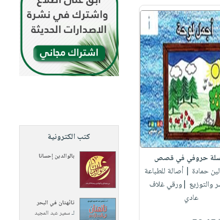
كتب الكترونية
بالوالدين إحسانا
لة حروفي في قصص
لين حمادة
| أصالة للطباعة
ر والتوزيع |ورقي غلاف
عادي
تائهتان في البحر
لـ
سمير عبد المجيد