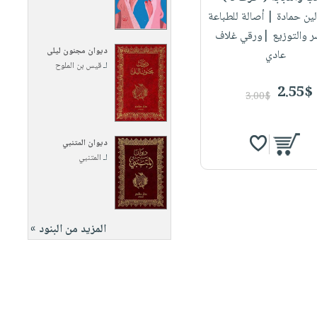
لين حمادة
| أصالة للطباعة
ر والتوزيع |ورقي غلاف
ديوان مجنون ليلى
عادي
لـ
قيس بن الملوح
2.55$
3.00$
ديوان المتنبي
لـ
المتنبي
المزيد من البنود »