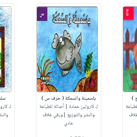
 )
ياسمينة والسمكة ( حرف س )
سلس
طباعة
لـ كارولين حمادة
| أصالة للطباعة
لـ كارو
غلاف
والنشر والتوزيع |ورقي غلاف
والنش
عادي