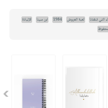
ء التي تنقذنا
لعبة العروش
1984
ابن سينا
الإلياذة
حفوظ
Next