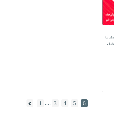
طباعة
غلاف
1
....
3
4
5
6