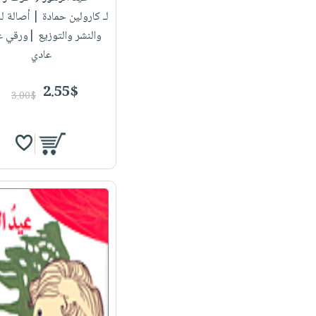
لـ كارولين حمادة
| أصالة لل
والنشر والتوزيع |ورقي 
عادي
2.55$
3.00$