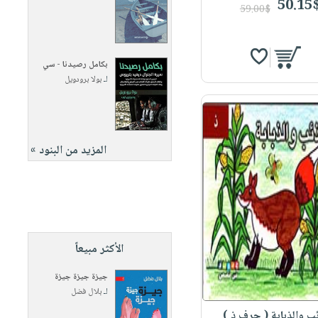
50.15
59.00$
بكامل رصيدنا - سي
لـ
بولا برودويل
المزيد من البنود »
الأكثر مبيعاً
جيزة جيزة جيزة
لـ
بلال فضل
ئب والذبابة ( حرف ذ )