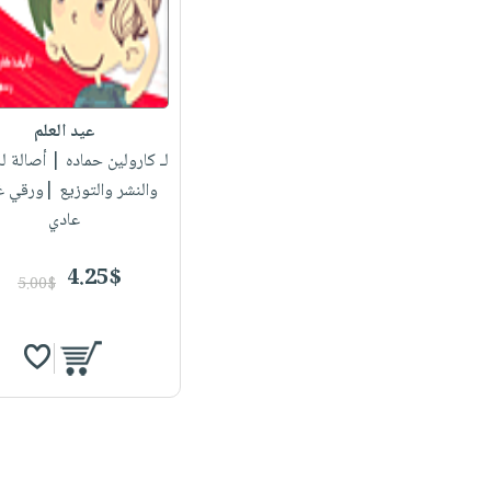
عيد العلم
لـ كارولين حماده
| أصالة لل
والنشر والتوزيع |ورقي 
عادي
4.25$
5.00$