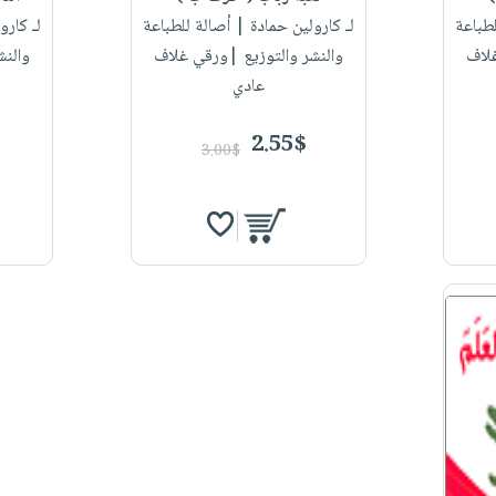
طباعة
لـ كارولين حمادة
| أصالة للطباعة
لـ كارو
غلاف
والنشر والتوزيع |ورقي غلاف
والنش
عادي
2.55$
3.00$