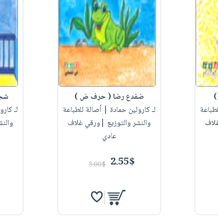
)
ضفدع رضا ( حرف ض )
شجر
طباعة
لـ كارولين حمادة
| أصالة للطباعة
لـ كارو
غلاف
والنشر والتوزيع |ورقي غلاف
والنش
عادي
2.55$
3.00$