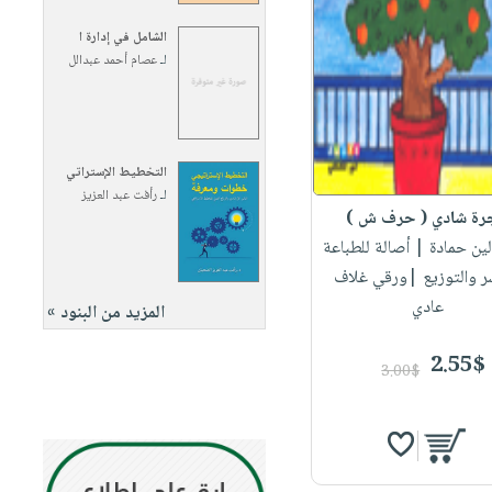
الشامل في إدارة ا
لـ
عصام أحمد عبدالل
التخطيط الإستراتي
لـ
رأفت عبد العزيز
ة شادي ( حرف ش )
لين حمادة
| أصالة للطباعة
ر والتوزيع |ورقي غلاف
عادي
المزيد من البنود »
2.55$
3.00$