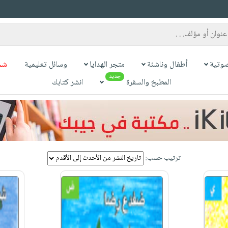
وتية
أطفال وناشئة
متجر الهدايا
وسائل تعليمية
شح
جديد
المطبخ والسفرة
انشر كتابك
ترتيب حسب: