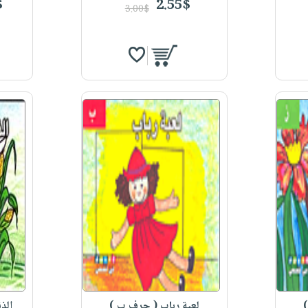
$
2.55$
3.00$
)
لعبة رباب ( حرف ب )
الذ