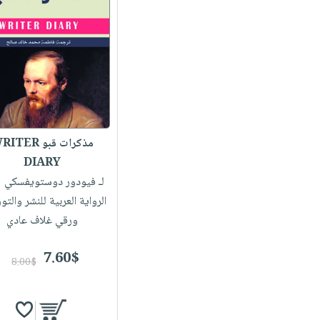
مذكرات قبو TER
DIARY
لـ فيودور دوستويفسكي
|
الرواية العربية للنشر والتو
ورقي غلاف عادي
7.60$
8.00$