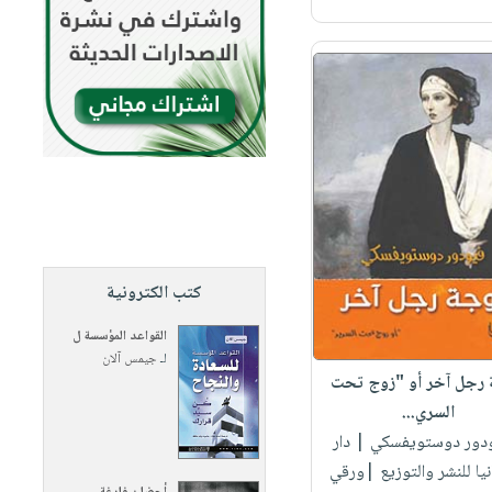
كتب الكترونية
القواعد المؤسسة ل
لـ
جيمس آلان
رجل آخر أو "زوج تحت
السري...
ودور دوستويفسكي
| دار
نيا للنشر والتوزيع |ورقي