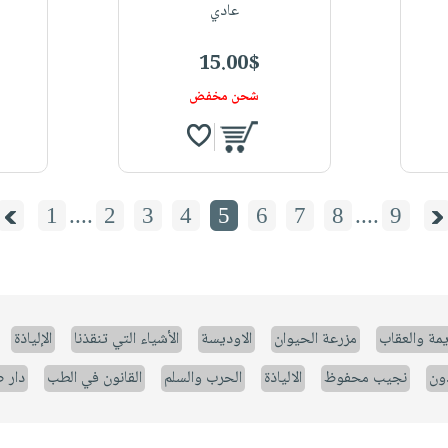
عادي
15.00$
شحن مخفض
1
....
2
3
4
5
6
7
8
....
9
يمة والعقاب
مزرعة الحيوان
الاوديسة
الأشياء التي تنقذنا
الإلياذة
ون
نجيب محفوظ
الالياذة
الحرب والسلم
القانون في الطب
دار 