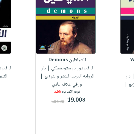
WRI
الشياطين Demons
لـ فيودور دوستويفسكي
| دار
لـ فيو
 دار
الرواية العربية للنشر والتوزيع |
التق
زيع |
ورقي غلاف عادي
توفر الكتاب:
نافـد
19.00$
20.00$