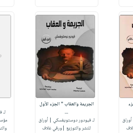
زء
الجريمة والعقاب " الجزء الأول
...
لـ 
أوراق
لـ فيودور دوستويفسكي
| أوراق
مؤسس
لاف
للنشر والتوزيع |ورقي غلاف
والت