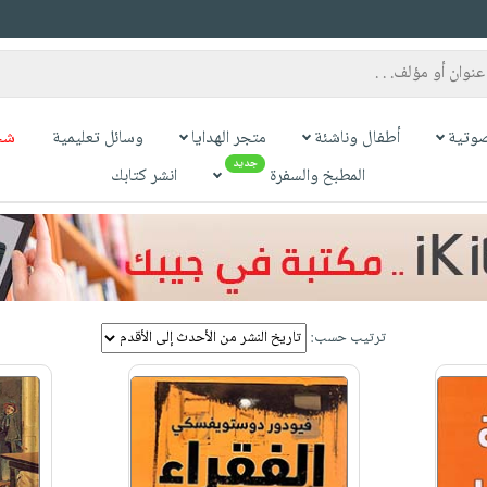
وتية
أطفال وناشئة
متجر الهدايا
وسائل تعليمية
شح
جديد
المطبخ والسفرة
انشر كتابك
ترتيب حسب: