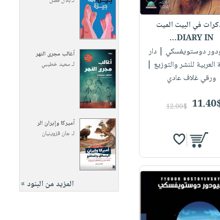
لـ
بلال فضل
رات في البيت الميت
DIARY IN...
ودور دوستويفسكي
| دار
أغالب مجرى النهر
ة العربية للنشر والتوزيع |
لـ
سعيد خطيبي
ورقي غلاف عادي
11.40
12.00$
أميركا وإيران الر
لـ
جان قزوينيان
المزيد من البنود »