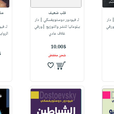
قلب ضعيف
مذك
 دار
لـ فيودور دوستويفسكي
| دار
|ورقي
ببلومانيا للنشر والتوزيع |ورقي
لـ في
غلاف عادي
الرواي
10.00$
$
شحن مخفض