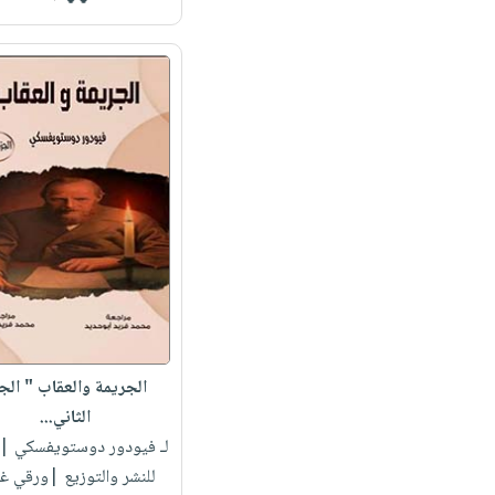
الجريمة والعقاب " الج
الثاني...
لـ فيودور دوستويفسكي
| 
للنشر والتوزيع |ورقي غ