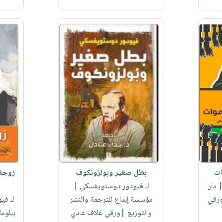
ات
بطل صغير وبولزونكوف
زوجة 
 دار
لـ فيودور دوستويفسكي
|
ورقي
مؤسسة إبداع للترجمة والنشر
لـ في
والتوزيع |ورقي غلاف عادي
ببلوما