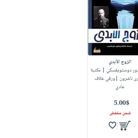
الزوج الأبدي
دور دوستويفسكي
| مكتبة
وى ناشرون |ورقي غلاف
عادي
5.00$
شحن مخفض