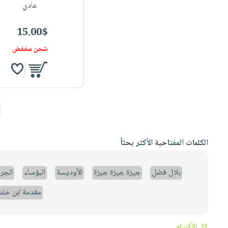
عادي
15.00$
شحن مخفض
الكلمات المفتاحية الأكثر بحثاً
بلال فضل
جيزة جيزة جيزة
الأوديسة
البؤساء
الجر
مقدمة ابن خلد
كل الأقسام