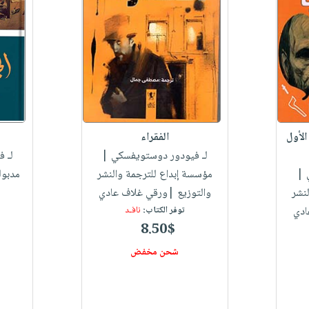
الأول
الفقراء
لـ فيودور دوستويفسكي
|
لـ 
|
مؤسسة إبداع للترجمة والنشر
مدبول
نشر
والتوزيع |ورقي غلاف عادي
ادي
توفر الكتاب:
نافـد
8.50$
شحن مخفض