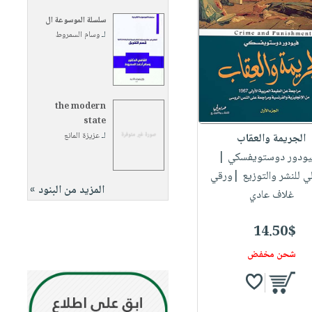
سلسلة الموسوعة ال
لـ
وسام السمروط
the modern
state
لـ
عزيزة المانع
الجريمة والعقاب
فيودور دوستويفسكي
|
ي للنشر والتوزيع |ورقي
المزيد من البنود »
غلاف عادي
14.50$
شحن مخفض