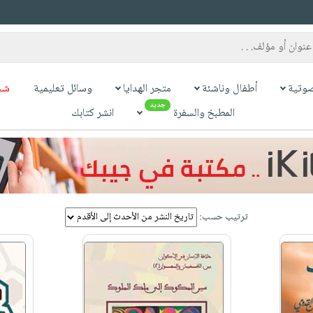
وتية
أطفال وناشئة
متجر الهدايا
وسائل تعليمية
شح
جديد
المطبخ والسفرة
انشر كتابك
ترتيب حسب: