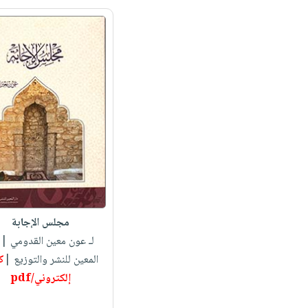
مجلس الإجابة
لـ عون معين القدومي
| د
المعين للنشر والتوزيع |
ك
إلكتروني/pdf