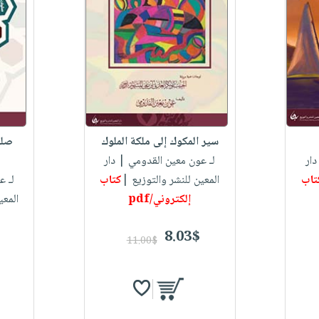
سير المكوك إلى ملكة الملوك
صلو
ار
لـ عون معين القدومي
| دار
تاب
المعين للنشر والتوزيع |
كتاب
لـ ع
إلكتروني/pdf
المعي
8.03$
11.00$