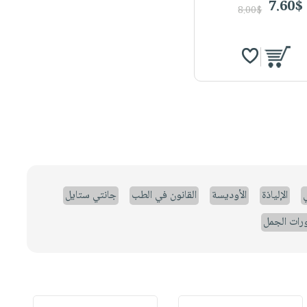
7.60$
8.00$
ي
الإلياذة
الأوديسة
القانون في الطب
جانتي ستايل
رات الجمل