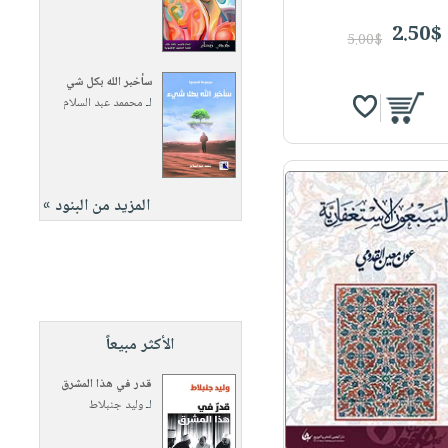
2.50$
5.00$
سأخبر الله بكل شي
لـ
محممد عبد السلام
المزيد من البنود »
الأكثر مبيعاً
قدر في هذا المشرق
لـ
وليد جنبلاط