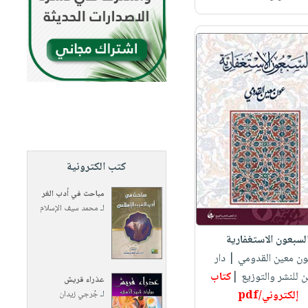
كتب الكترونية
مباحث في أدب الغر
لـ
محمد سيف الإسلام
لسبعون الاستغفارية
ون معين القدومي
| دار
ن للنشر والتوزيع |
كتاب
عذراء قريش
إلكتروني/pdf
لـ
جُرجي زيدان