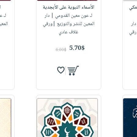
لمكي
الأسماء النبوية على الأبجدية
ا
لـ عون معين القدومي
| دار
لـ ع
ار
المعين للنشر والتوزيع |ورقي
المعي
ورقي
غلاف عادي
5.70$
6.00$