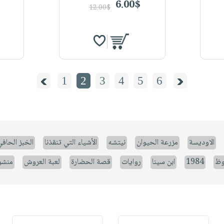
6.00$
12.00$
1
2
3
4
5
6
الاوديسة
مزرعة الحيوان
نيتشه
الأشياء التي تنقذنا
الخبز الحاف
وظ
1984
ابن سينا
روايات
قصة الحضارة
لعبة العروش
منشو