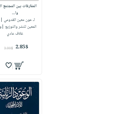
المفارقات بين المجتمع ا
وا...
لـ عون معين القدومي
| د
المعين للنشر والتوزيع |
غلاف عادي
2.85$
3.00$