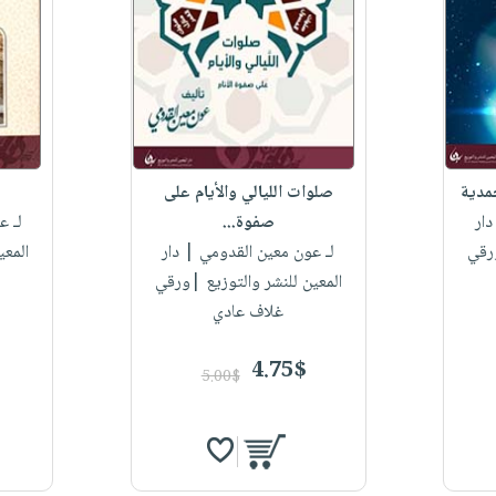
حمدية
صلوات الليالي والأيام على
ار
صفوة...
لـ ع
ورقي
لـ عون معين القدومي
| دار
المعي
المعين للنشر والتوزيع |ورقي
غلاف عادي
4.75$
5.00$