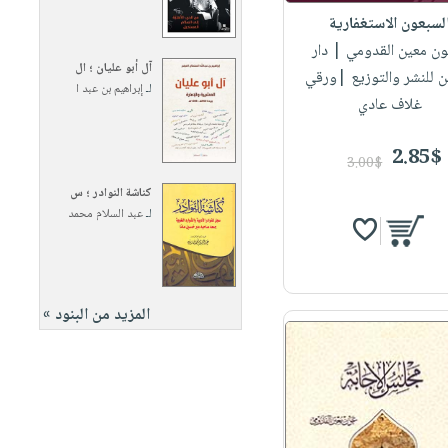
لسبعون الاستغفارية
ون معين القدومي
| دار
آل أبو عليان ؛ ال
ن للنشر والتوزيع |ورقي
لـ
إبراهيم بن عبد ا
غلاف عادي
2.85$
3.00$
كناشة النوادر ؛ س
لـ
عبد السلام محمد
المزيد من البنود »