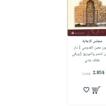
مجلس الإجابة
ون معين القدومي
| دار
ن للنشر والتوزيع |ورقي
غلاف عادي
2.85$
3.00$