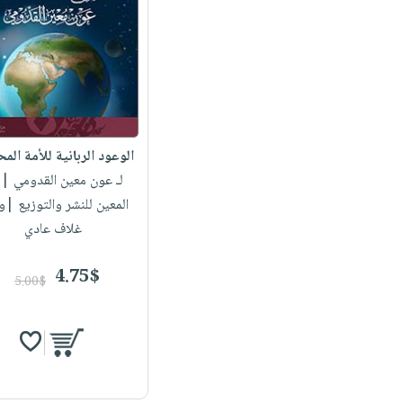
الوعود الربانية للأمة الم
لـ عون معين القدومي
| د
المعين للنشر والتوزيع |
غلاف عادي
4.75$
5.00$