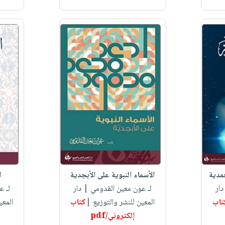
حمدية
الأسماء النبوية على الأبجدية
ا
ار
لـ عون معين القدومي
| دار
لـ ع
تاب
المعين للنشر والتوزيع |
كتاب
المعي
إلكتروني/pdf