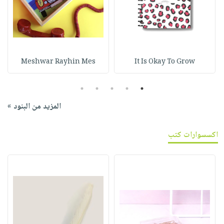
Meshwar Rayhin Mes
It Is Okay To Grow
5
4
3
2
1
المزيد من البنود »
اكسسوارات كتب