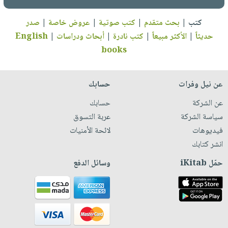
كتب
|
بحث متقدم
|
كتب صوتية
|
عروض خاصة
|
صدر
حديثاً
|
الأكثر مبيعاً
|
كتب نادرة
|
أبحاث ودراسات
|
English
books
عن نيل وفرات
حسابك
عن الشركة
حسابك
سياسة الشركة
عربة التسوق
فيديوهات
لائحة الأمنيات
انشر كتابك
حمّل iKitab
وسائل الدفع