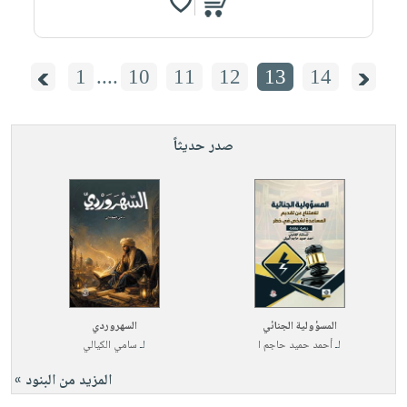
1
....
10
11
12
13
14
صدر حديثاً
المسؤولية الجنائي
السهروردي
لـ
أحمد حميد حاجم ا
لـ
سامي الكيالي
المزيد من البنود »