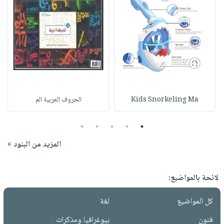
Kids Snorkeling Ma
الحروف العربية الم
5
4
3
2
1
المزيد من البنود »
لائحة بالمواضيع:
كل المواضيع
لغة
فنون
بيوغرافيا ومذكرات