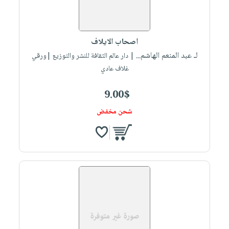
صابون
فيديوهات
عربة
أطفال
أسئلة
التسوق
مناسبات
يتكرر
اصحاب الايلاف
طرحها
نشرة
لـ عبد المنعم الهاشم...
| دار عالم الثقافة للنشر والتوزيع |ورقي
الإصدارات
خدمات
غلاف عادي
نيل
9.00$
وفرات
انشر
شحن مخفض
كتابك
تواصل
معنا