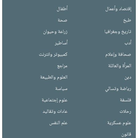
إقتصاد وأعمال
أطفال
طبخ
صحة
تاريخ وجغرافيا
زراعة وحيوان
أدب
أساطير
صحافة وإعلام
كمبيوتر وانترنت
المرأة والعائلة
مراجع
دين
العلوم والطبيعة
رياضة وتسالي
سياسة
فلسفة
علوم إجتماعية
رحلات
عادات وتقاليد
علوم عسكرية
علم النفس
قانون