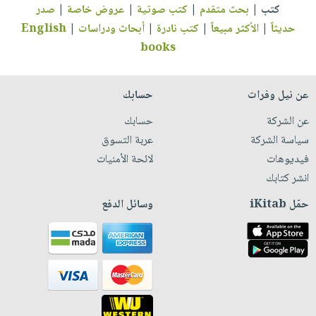
كتب
|
بحث متقدم
|
كتب صوتية
|
عروض خاصة
|
صدر
حديثاً
|
الأكثر مبيعاً
|
كتب نادرة
|
أبحاث ودراسات
|
English
books
عن نيل وفرات
حسابك
عن الشركة
حسابك
سياسة الشركة
عربة التسوق
فيديوهات
لائحة الأمنيات
انشر كتابك
حمّل iKitab
وسائل الدفع