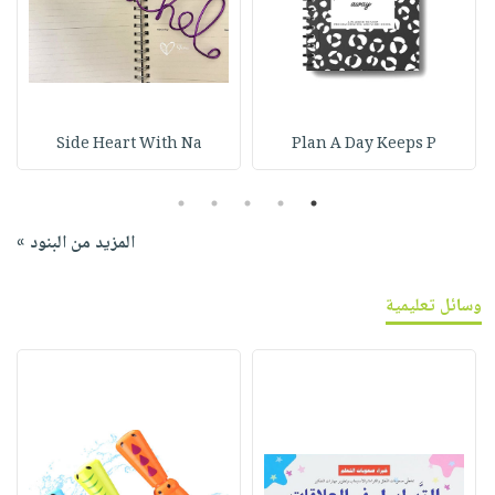
Side Heart With Na
Plan A Day Keeps P
5
4
3
2
1
المزيد من البنود »
وسائل تعليمية