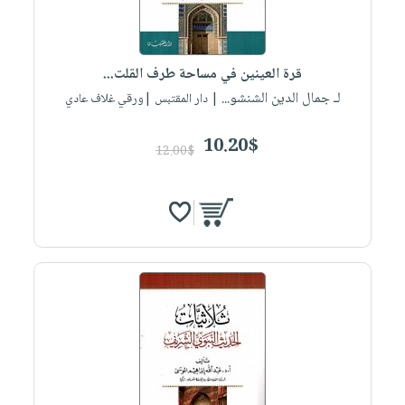
صابون
فيديوهات
عربة
أطفال
أسئلة
التسوق
مناسبات
يتكرر
قرة العينين في مساحة طرف القلت...
طرحها
نشرة
لـ جمال الدين الشنشو...
| دار المقتبس |ورقي غلاف عادي
الإصدارات
خدمات
10.20$
نيل
12.00$
وفرات
انشر
كتابك
تواصل
معنا