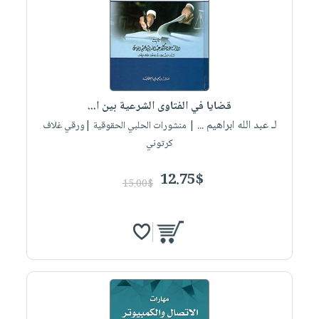
قضايا في الفتاوى الشرعية بين ا...
لـ عبد الله ابراهيم ...
| منشورات الحلبي الحقوقية |ورقي غلاف
كرتوني
12.75$
15.00$