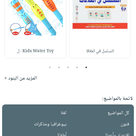
التسلسل في العلاقا
Kids Water Toy : ل
5
4
3
2
1
المزيد من البنود »
لائحة بالمواضيع:
كل المواضيع
لغة
فنون
بيوغرافيا ومذكرات
إقتصاد وأعمال
أطفال