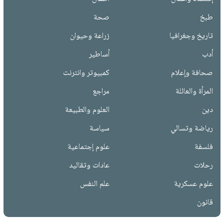
طبخ
صحة
تاريخ وجغرافيا
زراعة وحيوان
أدب
أساطير
صحافة وإعلام
كمبيوتر وانترنت
المرأة والعائلة
مراجع
دين
العلوم والطبيعة
رياضة وتسالي
سياسة
فلسفة
علوم إجتماعية
رحلات
عادات وتقاليد
علوم عسكرية
علم النفس
قانون