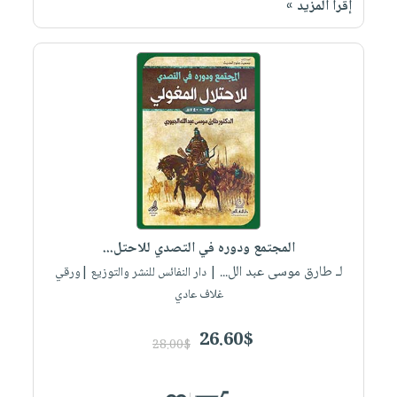
إقرأ المزيد »
المجتمع ودوره في التصدي للاحتل...
لـ طارق موسى عبد الل...
| دار النفائس للنشر والتوزيع |ورقي
غلاف عادي
26.60$
28.00$