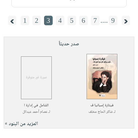
1
2
3
4
5
6
7
....
9
صدر حديثاً
قيثارة إسبانيا ف
الشامل في إدارة ا
لـ
شاكر الحاج مخلف
لـ
عصام أحمد عبدالل
المزيد من البنود »