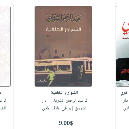
أخري
الشوارع الخلفية
ع
دار
لـ عبد الرحمن الشرقا...
| دار
لـ ع
دي
الشروق |ورقي غلاف عادي
الش
9.00$