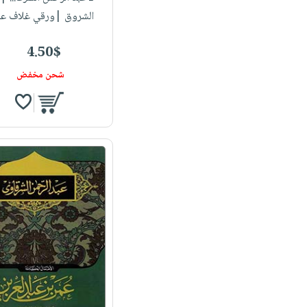
الشروق |ورقي غلاف عا
4.50$
شحن مخفض