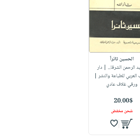
الحسين ثائراً
بد الرحمن الشرقا...
| دار
 العربي للطباعة والنشر |
ورقي غلاف عادي
20.00$
شحن مخفض