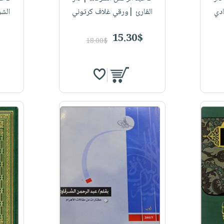
دي
القارئ |ورقي غلاف كرتوني
الش
15.30$
18.00$