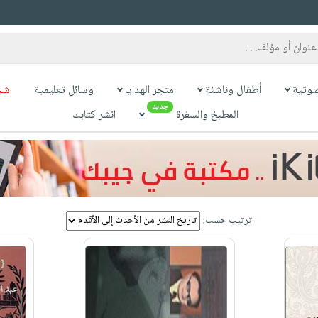
وتية
أطفال وناشئة
متجر الهدايا
وسائل تعليمية
شح
جديد
المطبخ والسفرة
انشر كتابك
ترتيب حسب: