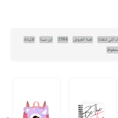
ء التي تنقذنا
لعبة العروش
1984
ابن سينا
الإلياذة
حفوظ