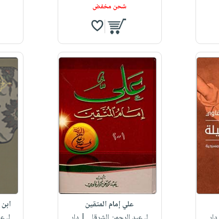
شحن مخفض
علي إمام المتقين
ابن 
دار
لـ عبد الرحمن الشرقا...
| دار
لـ ع