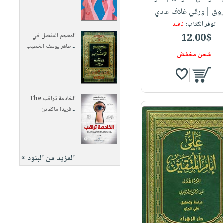
روق |ورقي غلاف عادي
توفر الكتاب:
نافـد
12.00$
المعجم المفصل في
لـ
طاهر يوسف الخطيب
شحن مخفض
الخادمة تراقب The
لـ
فريدا ماكفادن
المزيد من البنود »