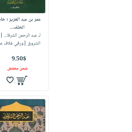
عمر بن عبد العزيز ؛ خ
الخلف...
لـ عبد الرحمن الشرقا...
| 
الشروق |ورقي غلاف عا
9.50$
شحن مخفض