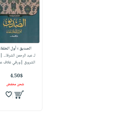
الصديق ؛ أول الخلفاء
لـ عبد الرحمن الشرقا...
| 
الشروق |ورقي غلاف عا
4.50$
شحن مخفض