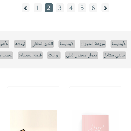
1
2
3
4
5
6
الأوديسة
مزرعة الحيوان
الاوديسة
الخبز الحافي
نيتشه
الأشيا
جانتي ستايل
ديوان مجنون ليلى
روايات
قصة الحضارة
نجيب م