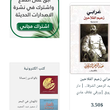
كتب الكترونية
بالوالدين إحسانا
رابي زعيم الفلاحين
بد الرحمن الشرقا...
| دار
روق |ورقي غلاف عادي
تائهتان في البحر
3.50$
لـ
سمير عبد المجيد