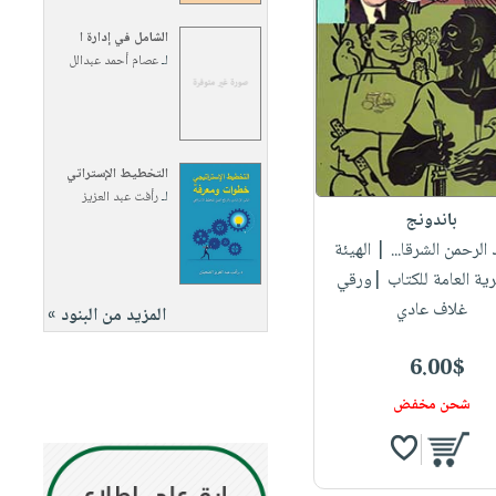
الشامل في إدارة ا
لـ
عصام أحمد عبدالل
التخطيط الإستراتي
لـ
رأفت عبد العزيز
باندونج
 الرحمن الشرقا...
| الهيئة
ية العامة للكتاب |ورقي
غلاف عادي
المزيد من البنود »
6.00$
شحن مخفض