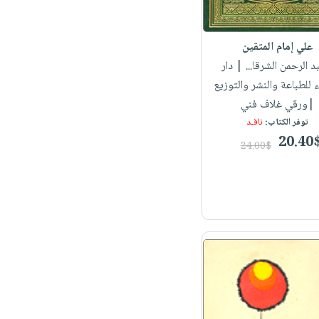
علي إمام المتقين
بد الرحمن الشرقا...
| دار
ء للطباعة والنشر والتوزيع
|ورقي غلاف فني
توفر الكتاب:
نافـد
20.40
24.00$