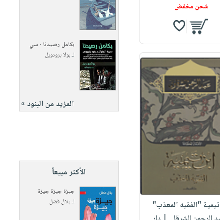
شحن مخفض
بكامل رصيدنا - سي
لـ
بولا برودويل
المزيد من البنود »
الأكثر مبيعاً
جيزة جيزة جيزة
لـ
بلال فضل
تيمية "الفقيه المعذب"
بد الرحمن الشرقا...
| دار