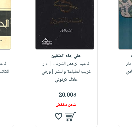
علي إمام المتقين
دار
لـ عبد الرحمن الشرقا...
| دار
لـ ع
دي
غريب للطباعة والنشر |ورقي
الكاتب
غلاف كرتوني
20.00$
شحن مخفض