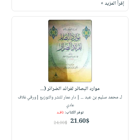
إقرأ المزيد »
موارد البصائر لفرائد الضرائر (...
لـ محمد سليم بن عبد ...
| دار عمار للنشر والتوزيع |ورقي غلاف
عادي
توفر الكتاب:
نافـد
21.60$
24.00$