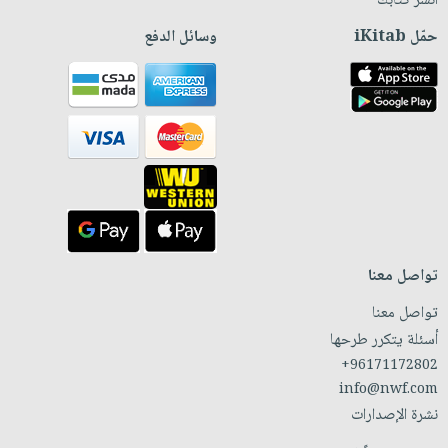
انشر كتابك
حمّل iKitab
وسائل الدفع
تواصل معنا
تواصل معنا
أسئلة يتكرر طرحها
+96171172802
info@nwf.com
نشرة الإصدارات