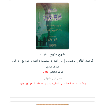
صابون
فيديوهات
عربة
أطفال
أسئلة
التسوق
مناسبات
يتكرر
طرحها
نشرة
الإصدارات
خدمات
نيل
وفرات
انشر
شرح فتوح الغيب
كتابك
لـ عبد القادر الجيلا...
| دار القادري للطباعة والنشر والتوزيع |ورقي
تواصل
غلاف عادي
معنا
توفر الكتاب:
نافـد
السعر غير متوفر
بإمكانك إضافة الكتاب إلى الطلبية وسيتم إعلامك بالسعر فور توفره