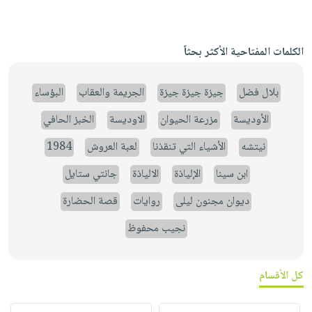
الكلمات المفتاحية الأكثر بحثاً
بلال فضل
جيزة جيزة جيزة
الجريمة والعقاب
البؤساء
الأوديسة
مزرعة الحيوان
الاوديسة
الخبز الحافي
نيتشه
الأشياء التي تنقذنا
لعبة العروش
1984
ابن سينا
الإلياذة
الالياذة
جانتي ستايل
ديوان مجنون ليلى
روايات
قصة الحضارة
نجيب محفوظ
كل الأقسام