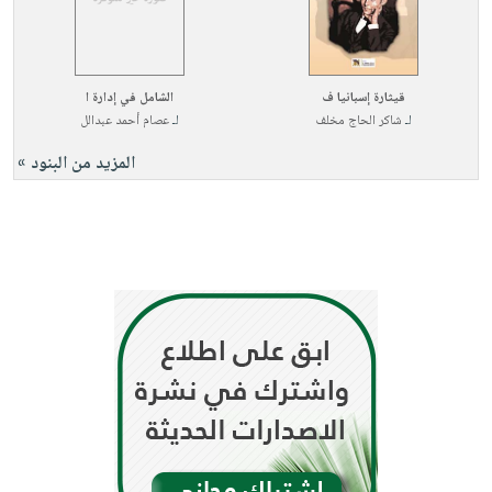
قيثارة إسبانيا ف
الشامل في إدارة ا
لـ
شاكر الحاج مخلف
لـ
عصام أحمد عبدالل
المزيد من البنود »