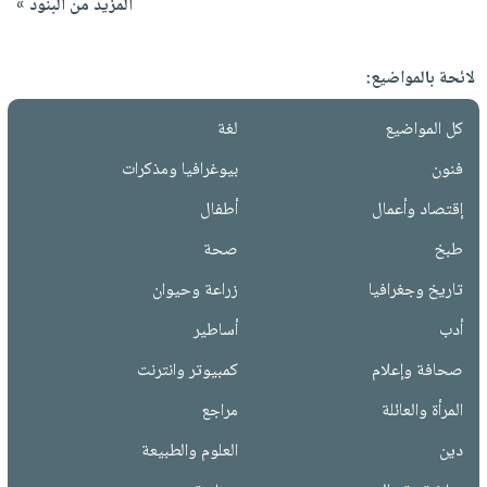
المزيد من البنود »
لائحة بالمواضيع:
كل المواضيع
لغة
فنون
بيوغرافيا ومذكرات
إقتصاد وأعمال
أطفال
طبخ
صحة
تاريخ وجغرافيا
زراعة وحيوان
أدب
أساطير
صحافة وإعلام
كمبيوتر وانترنت
المرأة والعائلة
مراجع
دين
العلوم والطبيعة