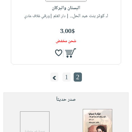
البستان والبركان
لـ كوثر بنت عبد الحل...
| دار القلم |ورقي غلاف عادي
3.00$
شحن مخفض
1
2
صدر حديثاً