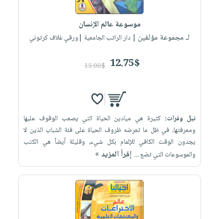
إختياراتنا
تعليمية
أسئلة
إختياراتنا
المواضيع
iKitab
يتكرر
موسوعة عالم الإنسان
كتب
بلا
الأكثر
طرحها
لـ مجموعة مؤلفين
أكاديمية
| دار الراتب الجامعية |ورقي غلاف كرتوني
الصحة
حدود
مبيعاً
تحميل
والعناية
صندوق
أسئلة
وسائل
masmu3
12.75$
الشخصية
القراءة
15.00$
يتكرر
تعليمية
على
جديد
English
طرحها
صندوق
Android
books
الكل
تحميل
القراءة
تحميل
iKitab
أجهزة
جوائز
المطبخ
masmu3
نيل وفرات:
كثيرة هي ميادين الحياة التي يصعب الوقوف عليها
على
العناية
والسفرة
على
ومعرفتها، في ظل ما تعرضه ظروف الحياة على فئة الشباب الذين لا
Android
جديد
الشخصية
Apple
يجدون الوقت الكافي للإلمام بكل شيء، وقليلة أيضاً هي الكتب
تحميل
العناية
إقرأ المزيد »
والموسوعات التي تضع ...
الكل
iKitab
وتصفيف
أواني
متجر
على
الشعر
الطهي
الهدايا
Apple
العناية
أدوات
بالجسم
أقسام
الخبز