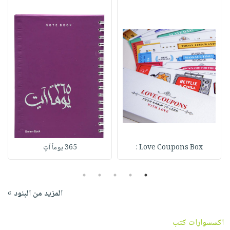
Love Coupons Box :
365 يوماً آتٍ
5
4
3
2
1
المزيد من البنود »
اكسسوارات كتب