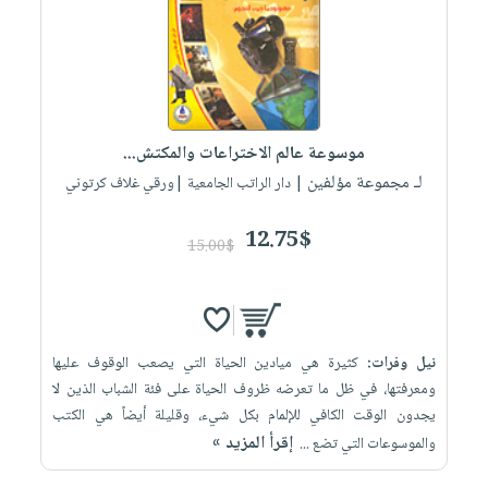
العناية
الأكثر
شحن
أدوات
بالأسنان
مبيعاً
مجاني
المائدة
الحمية
العودة
بنود
الأوعية
والتغذية
للمدارس
مختارة
والتخزين
اشتراكات
اكسسوارات
موسوعة عالم الاختراعات والمكتش...
أدوات
كتب
كل
بحث
لـ مجموعة مؤلفين
المطبخ
| دار الراتب الجامعية |ورقي غلاف كرتوني
الاشتراكات
اكسسوارات
متقدم
منزلية
صندوق
12.75$
15.00$
القراءة
اكسسوارات
iKitab
ملابس
نيل
بلا
مطرزات
وفرات
حدود
نيل وفرات:
كثيرة هي ميادين الحياة التي يصعب الوقوف عليها
حقائب
عن
حسابك
ومعرفتها، في ظل ما تعرضه ظروف الحياة على فئة الشباب الذين لا
حلي
الشركة
يجدون الوقت الكافي للإلمام بكل شيء، وقليلة أيضاً هي الكتب
عناية
لائحة
سياسة
إقرأ المزيد »
والموسوعات التي تضع ...
بالذات
الأمنيات
الشركة