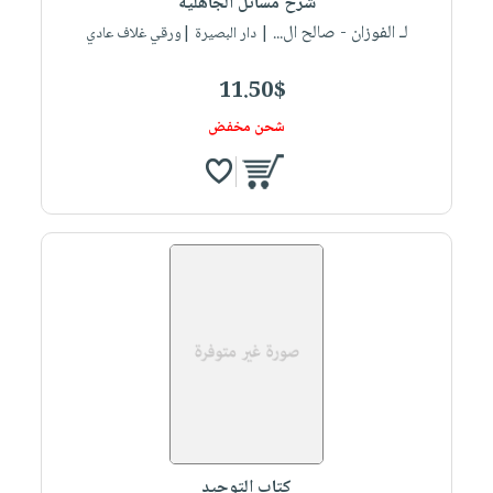
شرح مسائل الجاهلية
لـ الفوزان - صالح ال...
| دار البصيرة |ورقي غلاف عادي
11.50$
شحن مخفض
كتاب التوحيد