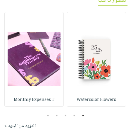
اكسسوارات كتب
Monthly Expenses T
Watercolor Flowers
5
4
3
2
1
المزيد من البنود »