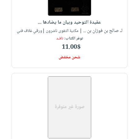
صابون
فيديوهات
عربة
أطفال
أسئلة
التسوق
مناسبات
عقيدة التوحيد وبيان ما يضادها ...
يتكرر
لـ صالح بن فوزان بن ...
| مكتبة التقوى ناشرون |ورقي غلاف فني
طرحها
نشرة
توفر الكتاب:
نافـد
الإصدارات
خدمات
11.00$
نيل
شحن مخفض
وفرات
انشر
كتابك
تواصل
معنا