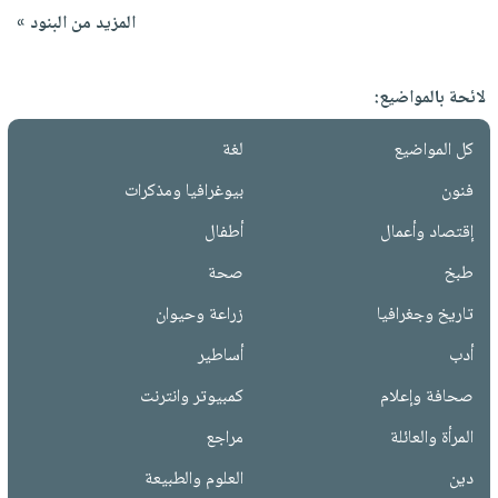
المزيد من البنود »
لائحة بالمواضيع:
كل المواضيع
لغة
فنون
بيوغرافيا ومذكرات
إقتصاد وأعمال
أطفال
طبخ
صحة
تاريخ وجغرافيا
زراعة وحيوان
أدب
أساطير
صحافة وإعلام
كمبيوتر وانترنت
المرأة والعائلة
مراجع
دين
العلوم والطبيعة