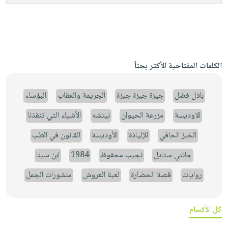
الكلمات المفتاحية الأكثر بحثاً
بلال فضل
جيزة جيزة جيزة
الجريمة والعقاب
البؤساء
الاوديسة
مزرعة الحيوان
نيتشه
الأشياء التي تنقذنا
الخبز الحافي
الإلياذة
الأوديسة
القانون في الطب
جانتي ستايل
نجيب محفوظ
1984
ابن سينا
روايات
قصة الحضارة
لعبة العروش
منشورات الجمل
كل الأقسام