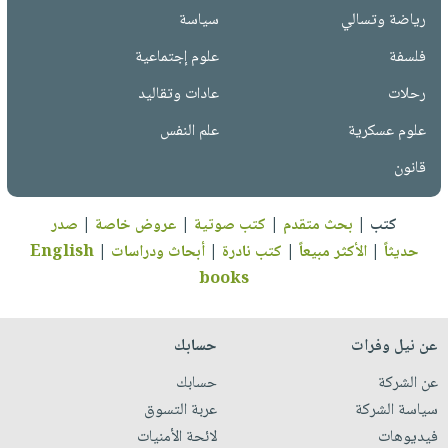
رياضة وتسالي
سياسة
فلسفة
علوم إجتماعية
رحلات
عادات وتقاليد
علوم عسكرية
علم النفس
قانون
كتب
|
بحث متقدم
|
كتب صوتية
|
عروض خاصة
|
صدر
حديثاً
|
الأكثر مبيعاً
|
كتب نادرة
|
أبحاث ودراسات
|
English
books
عن نيل وفرات
حسابك
عن الشركة
حسابك
سياسة الشركة
عربة التسوق
فيديوهات
لائحة الأمنيات