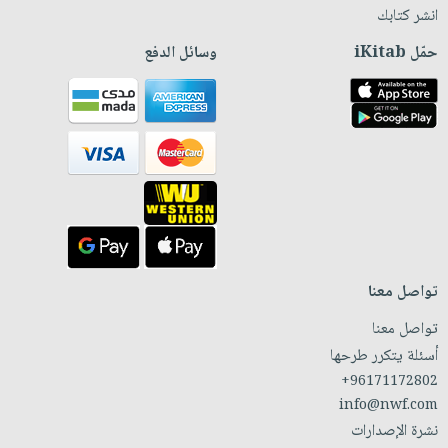
انشر كتابك
حمّل iKitab
وسائل الدفع
تواصل معنا
تواصل معنا
أسئلة يتكرر طرحها
+96171172802
info@nwf.com
نشرة الإصدارات