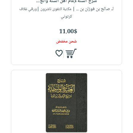
شرح السنة لإمام أهل السنة والج...
لـ صالح بن فوزان بن ...
| مكتبة التقوى ناشرون |ورقي غلاف
كرتوني
11.00$
شحن مخفض