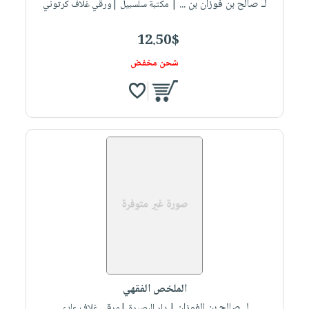
لـ صالح بن فوزان بن ...
| مكتبة سلسبيل |ورقي غلاف كرتوني
12.50$
شحن مخفض
الملخص الفقهي
لـ صالح بن الفوزان
| دار البصيرة |ورقي غلاف عادي