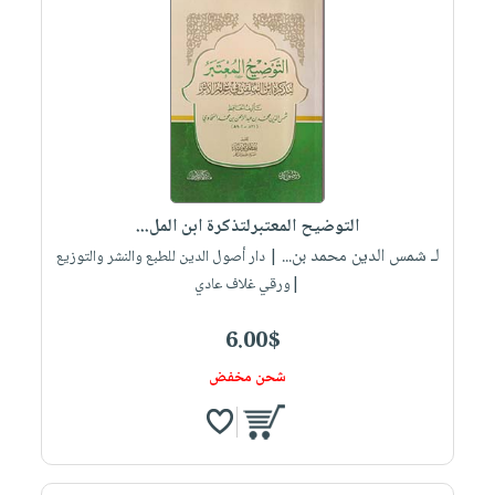
صابون
فيديوهات
عربة
أطفال
أسئلة
التسوق
مناسبات
يتكرر
طرحها
نشرة
الإصدارات
خدمات
نيل
وفرات
التوضيح المعتبرلتذكرة ابن المل...
انشر
لـ شمس الدين محمد بن...
| دار أصول الدين للطبع والنشر والتوزيع
كتابك
|ورقي غلاف عادي
تواصل
معنا
6.00$
شحن مخفض