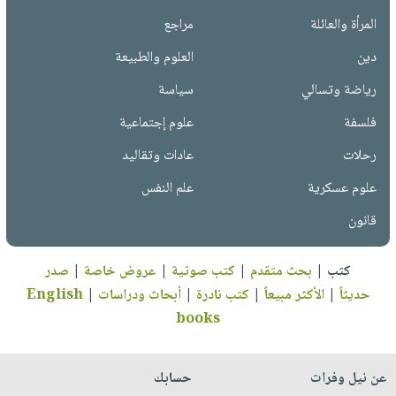
المرأة والعائلة
مراجع
دين
العلوم والطبيعة
رياضة وتسالي
سياسة
فلسفة
علوم إجتماعية
رحلات
عادات وتقاليد
علوم عسكرية
علم النفس
قانون
كتب
|
بحث متقدم
|
كتب صوتية
|
عروض خاصة
|
صدر
حديثاً
|
الأكثر مبيعاً
|
كتب نادرة
|
أبحاث ودراسات
|
English
books
عن نيل وفرات
حسابك