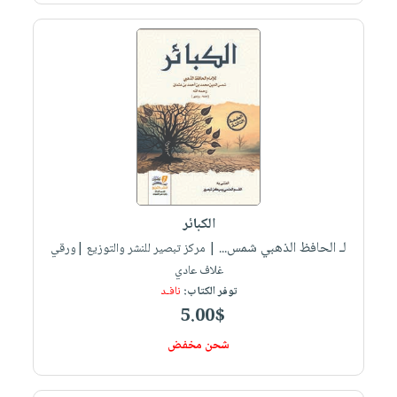
الكبائر
لـ الحافظ الذهبي شمس...
| مركز تبصير للنشر والتوزيع |ورقي
غلاف عادي
توفر الكتاب:
نافـد
5.00$
شحن مخفض