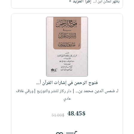
إقرأ المزيد »
يُظهر تمكّن ابن ا...
فتوح الرحمن في إشارات القرآن أ...
لـ شمس الدين محمد بن...
| دار ركاز للنشر والتوزيع |ورقي غلاف
عادي
48.45$
51.00$