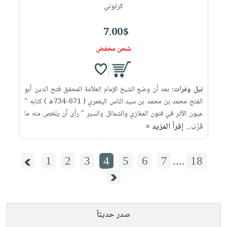
كرتوني
7.00$
شحن مخفض
نيل وفرات:
بعد أن وضع الشيخ الإمام العلاّمة المحقق فتح الدين أبو
الفتح محمد بن محمد بن سيد الناس اليعمري ( 671-734ه ) كتابه "
عيون الأثر في فنون المغازي والشمائل والسير " رأى أن يلخص منه ما
إقرأ المزيد »
قَرُبَ...
1
2
3
4
5
6
7
....
18
صدر حديثاً