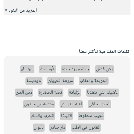
المزيد من البنود »
الكلمات المفتاحية الأكثر بحثاً
بلال فضل
جيزة جيزة جيزة
الأوديسة
البؤساء
الجريمة والعقاب
مزرعة الحيوان
الاوديسة
الأشياء التي تنقذنا
الإلياذة
قصة الحضارة
مدن الملح
الخبز الحافي
لعبة العروش
مقدمة ابن خلدون
نجيب محفوظ
الالياذة
الحرب والسلم
القانون في الطب
دار صادر
ديوان