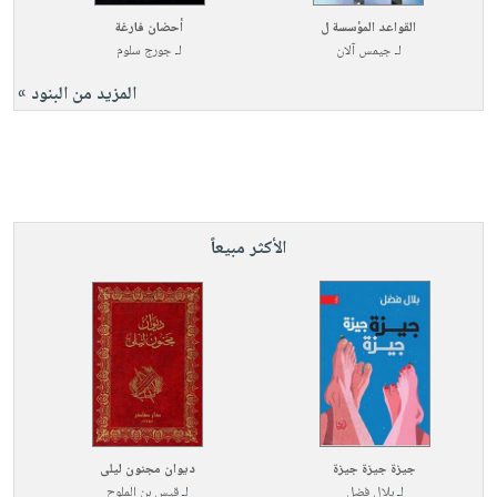
القواعد المؤسسة ل
أحضان فارغة
لـ
جيمس آلان
لـ
جورج سلوم
المزيد من البنود »
الأكثر مبيعاً
جيزة جيزة جيزة
ديوان مجنون ليلى
لـ
بلال فضل
لـ
قيس بن الملوح