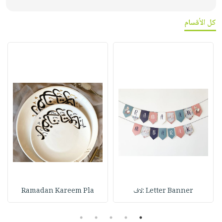
كل الأقسام
Letter Banner :لاف
Ramadan Kareem Pla
5
4
3
2
1