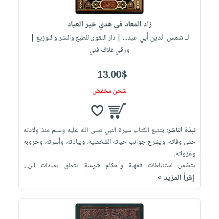
إختياراتنا
تعليمية
أسئلة
إختياراتنا
المواضيع
iKitab
يتكرر
زاد المعاد في هدي خير العباد
كتب
بلا
الأكثر
طرحها
لـ شمس الدين أبي عبد...
أكاديمية
| دار التقوى للطبع والنشر والتوزيع |
الصحة
حدود
مبيعاً
تحميل
ورقي غلاف فني
والعناية
صندوق
أسئلة
وسائل
masmu3
الشخصية
القراءة
يتكرر
تعليمية
13.00$
على
جديد
English
طرحها
صندوق
Android
شحن مخفض
books
الكل
تحميل
القراءة
تحميل
iKitab
أجهزة
جوائز
المطبخ
masmu3
على
العناية
والسفرة
على
نبذة الناشر:
يتتبع الكتاب سيرة النبي صلى الله عليه وسلم منذ ولادته
Android
جديد
الشخصية
Apple
حتى وفاته، ويشرح جوانب حياته الشخصية، وبياناته، وأسرته، وحروبه
تحميل
العناية
وغزواته.
الكل
يتضمن استنباطات فقهية وأحكام شرعية تتعلق بعبادات الن...
iKitab
وتصفيف
أواني
متجر
إقرأ المزيد »
على
الشعر
الطهي
الهدايا
Apple
العناية
أدوات
بالجسم
أقسام
الخبز