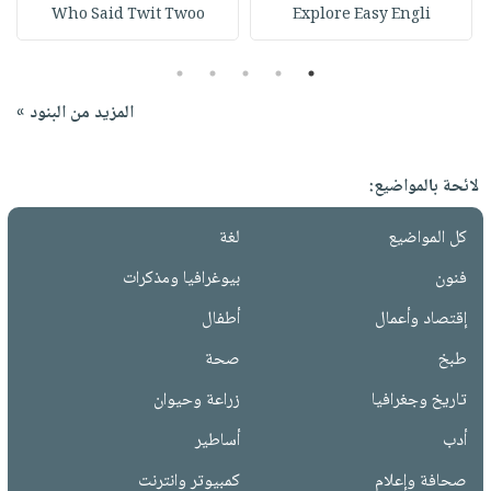
Who Said Twit Twoo
Explore Easy Engli
5
4
3
2
1
المزيد من البنود »
لائحة بالمواضيع:
كل المواضيع
لغة
فنون
بيوغرافيا ومذكرات
إقتصاد وأعمال
أطفال
طبخ
صحة
تاريخ وجغرافيا
زراعة وحيوان
أدب
أساطير
صحافة وإعلام
كمبيوتر وانترنت