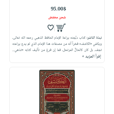
95.00$
شحن مخفض
نبذة الناشر:
كتاب دبَّجته يراعة الإمام الحافظ الذهبي رحمه الله تعالى،
ويكفي «الكاشف» فخراً أنه من مصنفات هذا الإمام، الذي لم يدع يراعته
تجف، بل كان كالحالِّ المرتحل، فما إن فرغ من تأليف كتابه «تذهي...
إقرأ المزيد »