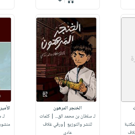
ت
الخنجر المرهون
الأمير
لـ سلطان بن محمد الق...
| كلمات
لـ 
مكتبة
للنشر والتوزيع |ورقي غلاف
منشور
لاف
عادي