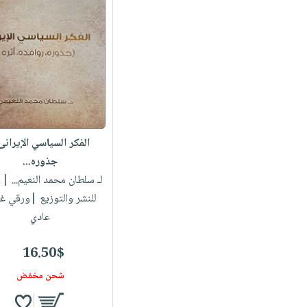
الفكر السياسي الإيرانى
جذوره...
لـ سلطان محمد النعيم...
| أ
للنشر والتوزيع |ورقي غ
عادي
16.50$
شحن مخفض