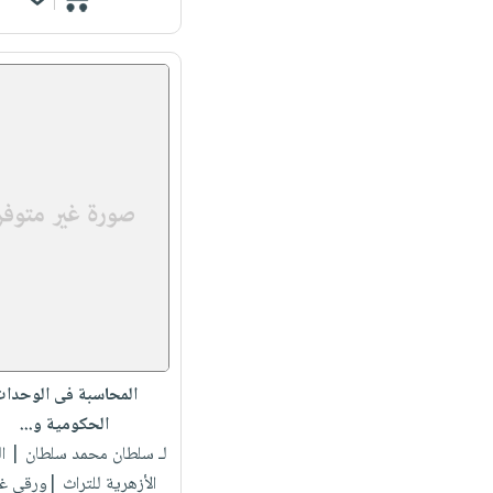
المحاسبة فى الوحدا
الحكومية و...
لـ سلطان محمد سلطان
| ال
الأزهرية للتراث |ورقي غ