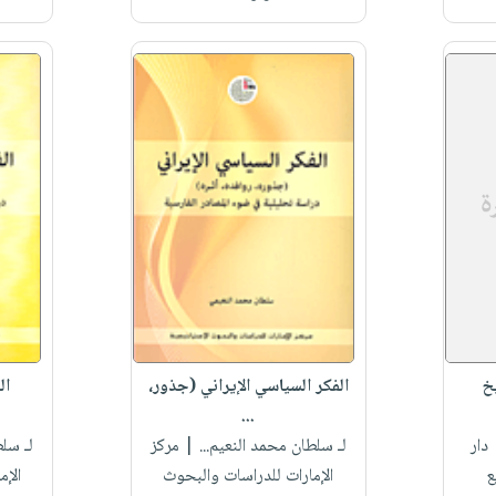
خ
الفكر السياسي الإيراني (جذور،
ال
...
دار
لـ سلطان محمد النعيم...
| مركز
لـ سلط
ع
الإمارات للدراسات والبحوث
الإم