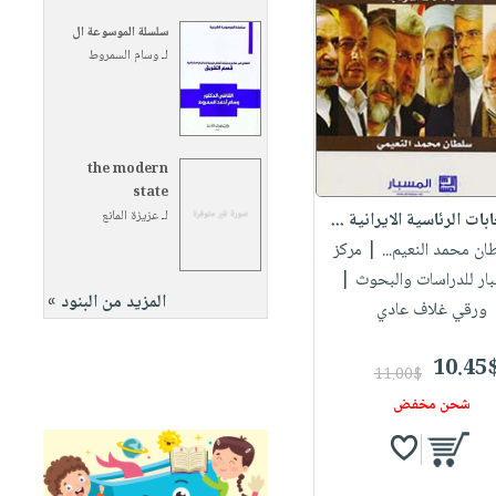
سلسلة الموسوعة ال
لـ
وسام السمروط
the modern
state
لـ
عزيزة المانع
ابات الرئاسية الايرانية ...
ان محمد النعيم...
| مركز
بار للدراسات والبحوث |
المزيد من البنود »
ورقي غلاف عادي
10.45
11.00$
شحن مخفض