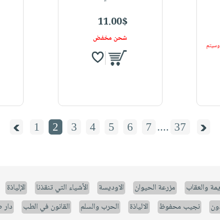
11.00$
شحن مخفض
 وسيتم
1
2
3
4
5
6
7
....
37
يمة والعقاب
مزرعة الحيوان
الاوديسة
الأشياء التي تنقذنا
الإلياذة
ون
نجيب محفوظ
الالياذة
الحرب والسلم
القانون في الطب
دار 