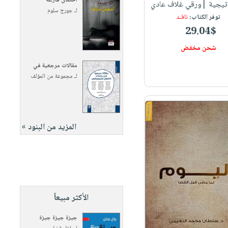
أحضان فارغة
اتيجية |ورقي غلاف عادي
لـ
جورج سلوم
توفر الكتاب:
نافـد
29.04$
شحن مخفض
مقالات مرجعية في
لـ
مجموعة من المؤلف
المزيد من البنود »
الأكثر مبيعاً
جيزة جيزة جيزة