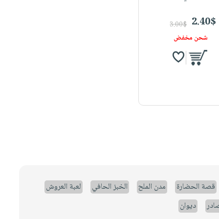
2.40$
3.00$
شحن مخفض
قصة الحضارة
مدن الملح
الخبز الحافي
لعبة العروش
صادر
ديوان