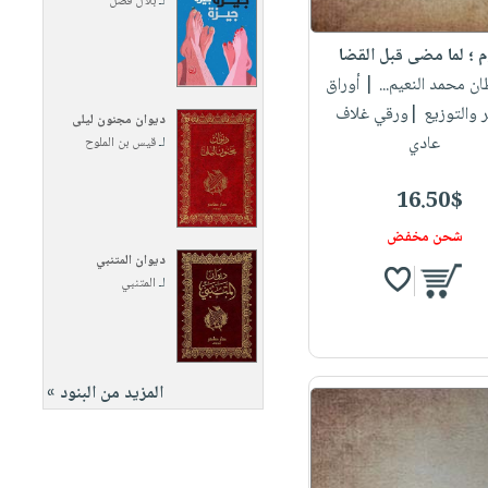
لـ
بلال فضل
م ؛ لما مضى قبل القضا
ان محمد النعيم...
| أوراق
ر والتوزيع |ورقي غلاف
ديوان مجنون ليلى
عادي
لـ
قيس بن الملوح
16.50$
شحن مخفض
ديوان المتنبي
لـ
المتنبي
المزيد من البنود »