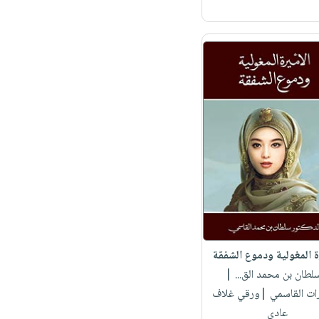
ة المغولية ودموع الشفقة
سلطان بن محمد الق...
|
ات القاسمي |ورقي غلاف
عادي