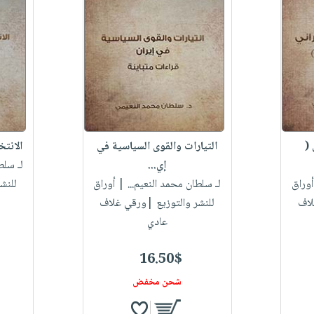
 (
التيارات والقوى السياسية في
الانتخ
إي...
لـ سلط
وراق
لـ سلطان محمد النعيم...
| أوراق
للنش
لاف
للنشر والتوزيع |ورقي غلاف
عادي
16.50$
شحن مخفض