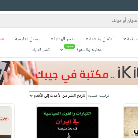
وتية
أطفال وناشئة
متجر الهدايا
وسائل تعليمية
شح
جديد
المطبخ والسفرة
انشر كتابك
ترتيب حسب: