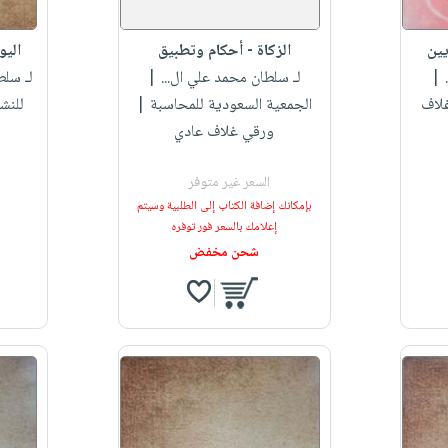
يين
الزكاة - أحكام وتطبيق
اليو
|
لـ سلطان محمد علي ال...
|
لـ سلط
غلاف
الجمعية السعودية للمحاسبة |
للنش
ورقي غلاف عادي
السعر غير متوفر
بإمكانك إضافة الكتاب إلى الطلبية وسيتم
إعلامك بالسعر فور توفره
شحن مخفض