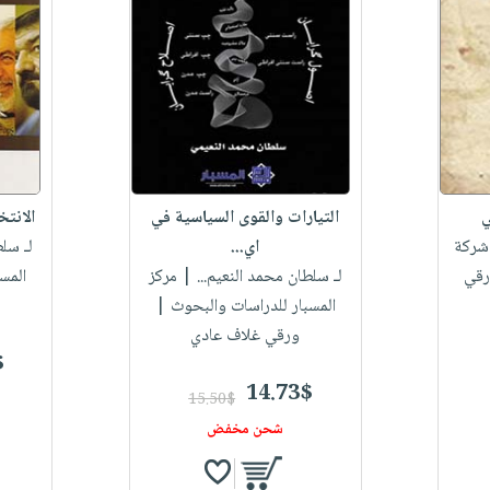
ي
التيارات والقوى السياسية في
الانتخ
ركة
اي...
لـ سلط
رقي
لـ سلطان محمد النعيم...
| مركز
المس
المسبار للدراسات والبحوث |
ورقي غلاف عادي
$
14.73$
15.50$
شحن مخفض