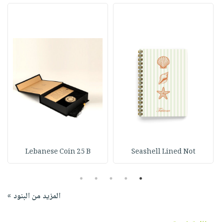
Lebanese Coin 25 B
Seashell Lined Not
5
4
3
2
1
المزيد من البنود »