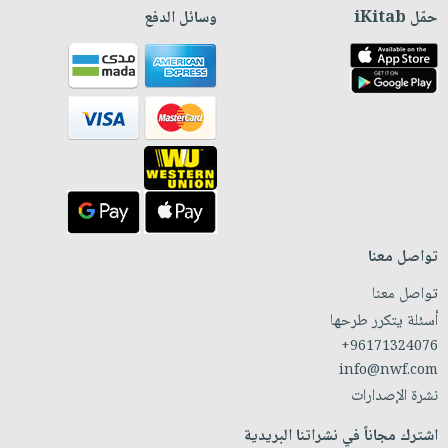
حمّل iKitab
وسائل الدفع
تواصل معنا
تواصل معنا
أسئلة يتكرر طرحها
+96171324076
info@nwf.com
نشرة الإصدارات
اشترك مجاناً في نشراتنا البريدية