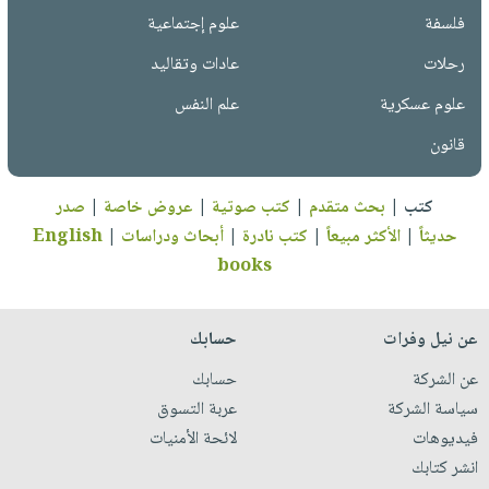
فلسفة
علوم إجتماعية
رحلات
عادات وتقاليد
علوم عسكرية
علم النفس
قانون
كتب
|
بحث متقدم
|
كتب صوتية
|
عروض خاصة
|
صدر
حديثاً
|
الأكثر مبيعاً
|
كتب نادرة
|
أبحاث ودراسات
|
English
books
عن نيل وفرات
حسابك
عن الشركة
حسابك
سياسة الشركة
عربة التسوق
فيديوهات
لائحة الأمنيات
انشر كتابك