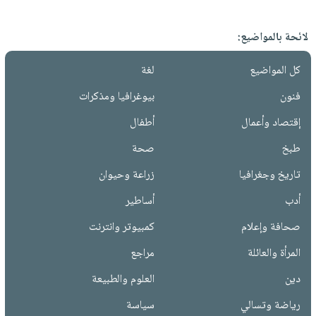
لائحة بالمواضيع:
كل المواضيع
لغة
فنون
بيوغرافيا ومذكرات
إقتصاد وأعمال
أطفال
طبخ
صحة
تاريخ وجغرافيا
زراعة وحيوان
أدب
أساطير
صحافة وإعلام
كمبيوتر وانترنت
المرأة والعائلة
مراجع
دين
العلوم والطبيعة
رياضة وتسالي
سياسة