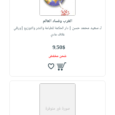
صابون
فيديوهات
عربة
أطفال
أسئلة
التسوق
مناسبات
يتكرر
الغرب وفساد العالم
طرحها
نشرة
لـ سعيد محمد حسن
| دار الحكمة للطباعة والنشر والتوزيع |ورقي
الإصدارات
خدمات
غلاف عادي
نيل
9.50$
وفرات
انشر
شحن مخفض
كتابك
تواصل
معنا