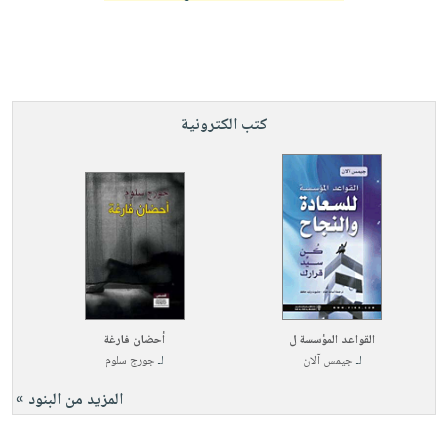
كتب الكترونية
القواعد المؤسسة ل
أحضان فارغة
لـ
جيمس آلان
لـ
جورج سلوم
المزيد من البنود »