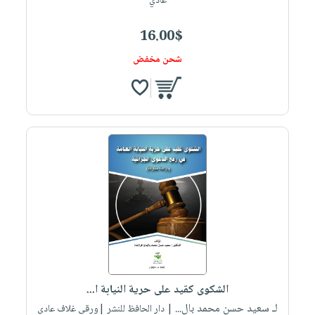
عادي
16.00$
شحن مخفض
الشكوى كقيد على حرية النيابة ا...
لـ سعيد حسن محمد بال...
| دار الحافظ للنشر |ورقي غلاف عادي