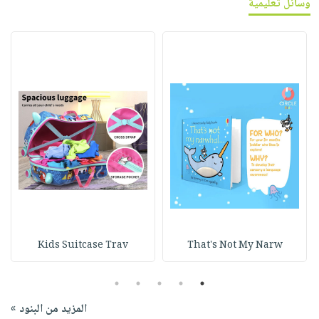
وسائل تعليمية
Kids Suitcase Trav
That's Not My Narw
5
4
3
2
1
المزيد من البنود »