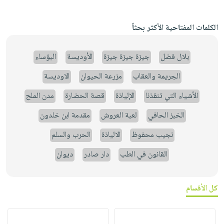
الكلمات المفتاحية الأكثر بحثاً
بلال فضل
جيزة جيزة جيزة
الأوديسة
البؤساء
الجريمة والعقاب
مزرعة الحيوان
الاوديسة
الأشياء التي تنقذنا
الإلياذة
قصة الحضارة
مدن الملح
الخبز الحافي
لعبة العروش
مقدمة ابن خلدون
نجيب محفوظ
الالياذة
الحرب والسلم
القانون في الطب
دار صادر
ديوان
كل الأقسام