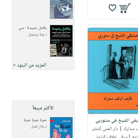
بكامل رصيدنا - سي
لـ
بولا برودويل
المزيد من البنود »
الأكثر مبيعاً
قي الشيخ في ستوربي
جيزة جيزة جيزة
لـ
بلال فضل
ف ستارك
| دار المنى للنشر
زيع |ورقي غلاف كرتوني