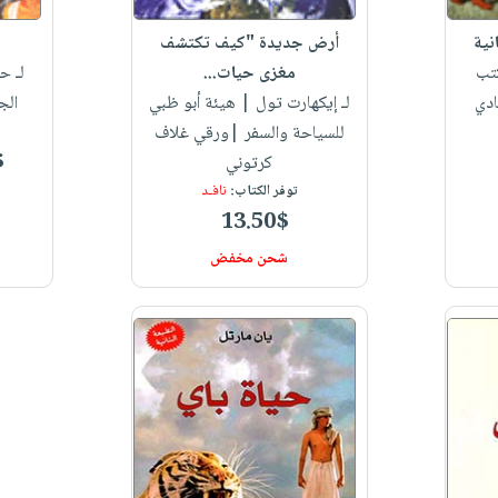
نية
أرض جديدة "كيف تكتشف
كتب
مغزى حيات...
لـ ح
ادي
لـ إيكهارت تول
| هيئة أبو ظبي
الج
للسياحة والسفر |ورقي غلاف
$
كرتوني
توفر الكتاب:
نافـد
13.50$
شحن مخفض