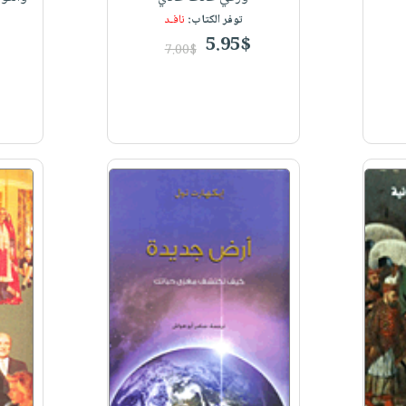
توفر الكتاب:
نافـد
5.95$
7.00$