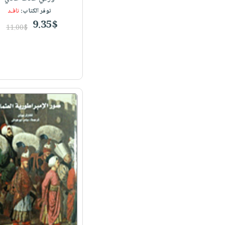
توفر الكتاب:
نافـد
9.35$
11.00$