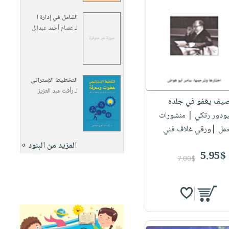
الشامل في إدارة ا
لـ
عصام أحمد عبدالل
التخطيط الإستراتي
لـ
رأفت عبد العزيز
يف يغفو في جلده
يودور رتكي
| منشورات
جمل |ورقي غلاف فني
المزيد من البنود »
5.95$
7.00$