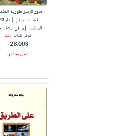
صور الإمبراطورية العثما
لـ تشارلز نيوتن
| دار ال
الوطنية |ورقي غلاف ع
توفر الكتاب:
نافـد
28.00$
شحن مخفض