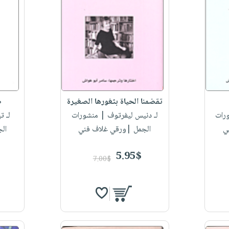
تقضمنا الحياة بثغورها الصغيرة
ص
رات
لـ دنيس ليفرتوف
| منشورات
لـ ت
ي
الجمل |ورقي غلاف فني
ال
5.95$
7.00$