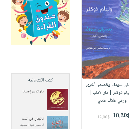
كتب الكترونية
قى سوداء وقصص أخرى
بالوالدين إحسانا
يام فوكنر
| دار الآداب |
ورقي غلاف عادي
10.20
12.00$
تائهتان في البحر
لـ
سمير عبد المجيد