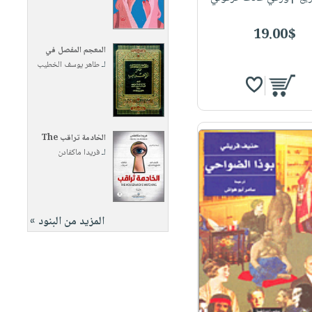
19.00$
المعجم المفصل في
لـ
طاهر يوسف الخطيب
الخادمة تراقب The
لـ
فريدا ماكفادن
المزيد من البنود »