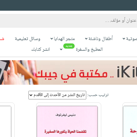
وتية
أطفال وناشئة
متجر الهدايا
وسائل تعليمية
شح
جديد
المطبخ والسفرة
انشر كتابك
ترتيب حسب: