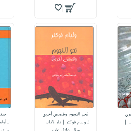
رى
نحو النجوم وقصص أخرى
صدي
ب |
لـ وليام فوكنر
| دار الآداب |
لـ أول
ورقي غلاف عادي
والتو