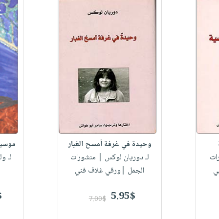
وحيدة في غرفة أمسح الغبار
موسي
ات
لـ دوريان لوكس
| منشورات
لـ ول
ي
الجمل |ورقي غلاف فني
$
5.95$
7.00$