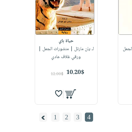
حياة باي
لجمل
لـ يان مارتل
| منشورات الجمل |
ورقي غلاف عادي
10.20$
12.00$
1
2
3
4