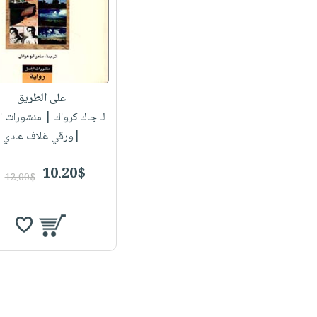
على الطريق
لـ جاك كرواك
| منشورات ا
|ورقي غلاف عادي
10.20$
12.00$