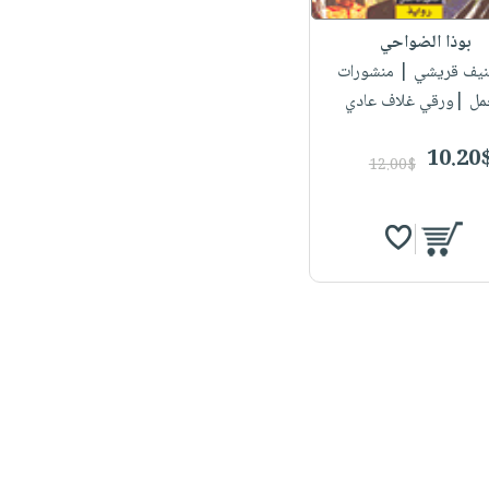
بوذا الضواحي
نيف قريشي
| منشورات
مل |ورقي غلاف عادي
10.20
12.00$