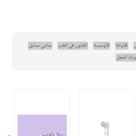
ي
الإلياذة
الأوديسة
القانون في الطب
جانتي ستايل
رات الجمل