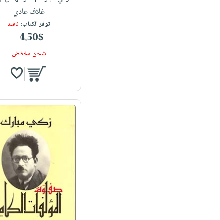
غلاف عادي
توفر الكتاب:
نافـد
4.50$
شحن مخفض