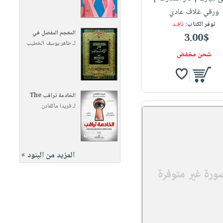
ورقي غلاف عادي
توفر الكتاب:
نافـد
المعجم المفصل في
3.00$
لـ
طاهر يوسف الخطيب
شحن مخفض
الخادمة تراقب The
لـ
فريدا ماكفادن
المزيد من البنود »