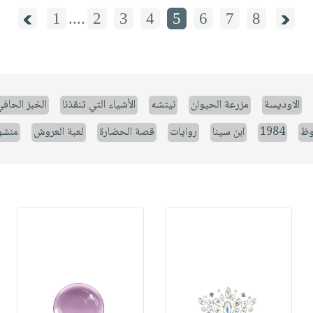
1
....
2
3
4
5
6
7
8
الاوديسة
مزرعة الحيوان
نيتشه
الأشياء التي تنقذنا
الخبز الحاف
وظ
1984
ابن سينا
روايات
قصة الحضارة
لعبة العروش
منشو