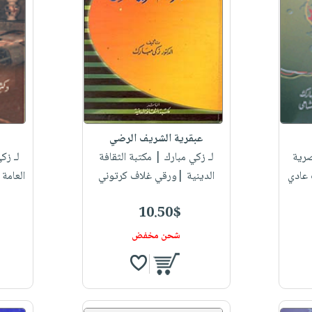
عبقرية الشريف الرضي
صرية
لـ زكي مبارك
| مكتبة الثقافة
لـ زك
 عادي
الدينية |ورقي غلاف كرتوني
العامة
10.50$
شحن مخفض