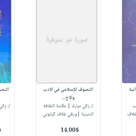
نية
التصوف الإسلامي في الادب
التصو
والاخ...
ب
لـ زكي مبارك
| مكتبة الثقافة
لـ زكي
غلاف
الدينية |ورقي غلاف كرتوني
$
14.00$