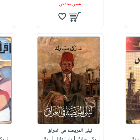
شحن مخفض
ليلى المريضة في العراق
|ورقي
لـ زكي مبارك
| دار الهلال |ورقي
لـ زك