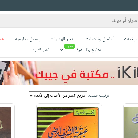
وتية
أطفال وناشئة
متجر الهدايا
وسائل تعليمية
شح
جديد
المطبخ والسفرة
انشر كتابك
ترتيب حسب: