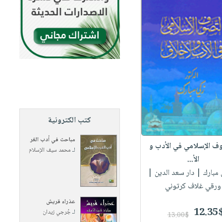
كتب الكترونية
مباحث في أدب الغر
ف الإسلامي في الأدب و
لـ
محمد سيف الإسلام
الأ...
 مبارك
| دار سعد الدين |
ورقي غلاف كرتوني
عذراء قريش
12.35
لـ
جُرجي زيدان
13.00$