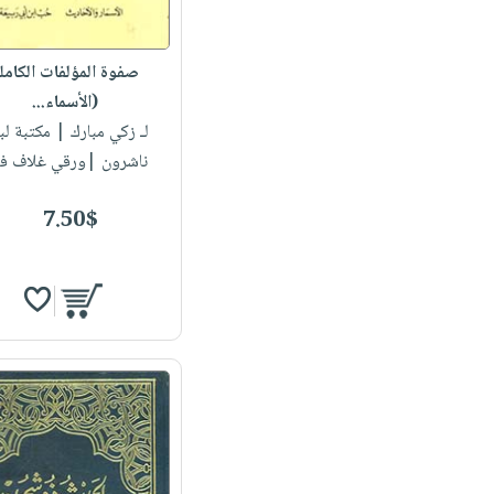
صفوة المؤلفات الكامل
(الأسماء...
لـ زكي مبارك
| مكتبة لبن
ناشرون |ورقي غلاف ف
7.50$