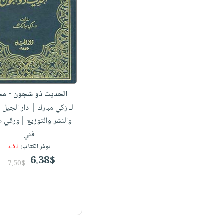
الحديث ذو شجون - مج
لـ زكي مبارك
| دار الجيل ل
والنشر والتوزيع |ورقي 
فني
توفر الكتاب:
نافـد
6.38$
7.50$