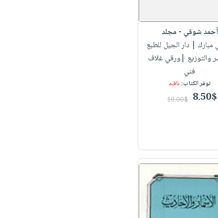
أحمد شوقي - مجلد
 مبارك
| دار الجيل للطبع
ر والتوزيع |ورقي غلاف
فني
توفر الكتاب:
نافـد
8.50$
10.00$