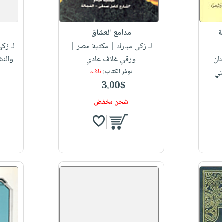
ة
مدامع العشاق
لـ زكى مبارك
| مكتبة مصر |
لـ زكي
ان
ورقي غلاف عادي
والنش
ني
توفر الكتاب:
نافـد
3.00$
شحن مخفض