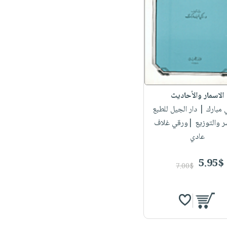
الاسمار والأحاديث
 مبارك
| دار الجيل للطبع
ر والتوزيع |ورقي غلاف
عادي
5.95$
7.00$