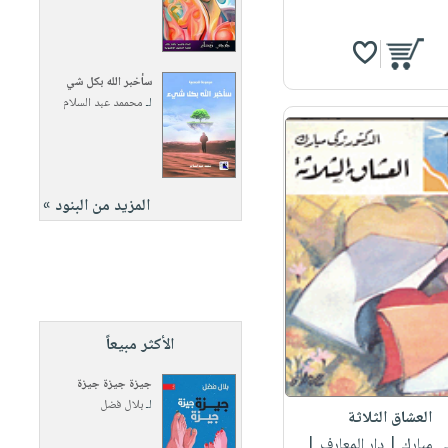
سأخبر الله بكل شي
لـ
محممد عبد السلام
المزيد من البنود »
الأكثر مبيعاً
جيزة جيزة جيزة
لـ
بلال فضل
العشاق الثلاثة
ى مبارك
| دار المعارف |