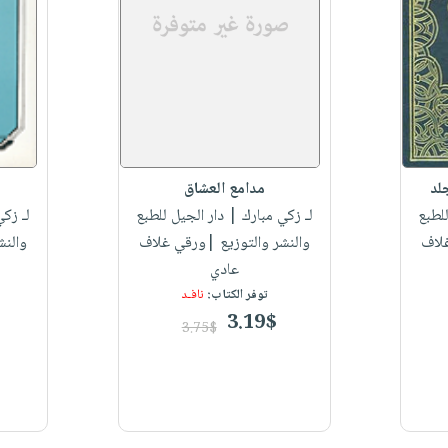
لد
مدامع العشاق
لطبع
لـ زكي مبارك
| دار الجيل للطبع
لـ زكي
غلاف
والنشر والتوزيع |ورقي غلاف
والنش
عادي
توفر الكتاب:
نافـد
3.19$
3.75$