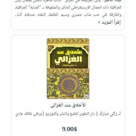
نبذة الناشر:
"ليلى المريضة في العراق " كتابٌ ظاهره التغني بجمال ليلى
العراقيّة ذات الجمال الارستقراطي الحائر، والملفوفة بـ "العباية" العراقيّة،
والغارقة في حب شاب مصري وسيم الطلعة، التقته صدفته أثنا...
إقرأ المزيد »
الأخلاق عند الغزالى
لـ زكي مبارك
| دار التقوى للطبع والنشر والتوزيع |ورقي غلاف عادي
9.00$