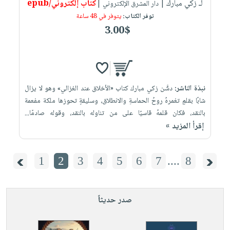
لـ زكي مبارك
كتاب إلكتروني/epub
| دار المشرق الإلكتروني |
توفر الكتاب:
يتوفر في 48 ساعة
3.00$
نبذة الناشر:
دشَّن زكي مبارك كتاب «الأخلاق عند الغزالي» وهو لا يزال
شابًا بقلمٍ تغمرهُ روحُ الحماسةِ والانطلاق، وسليقةٍ تحوزها ملكة مفعمة
بالنقد، فكان قلمهُ قاسيًا على من تناوله بالنقد، وقوله صادمًا...
إقرأ المزيد »
1
2
3
4
5
6
7
....
8
صدر حديثاً