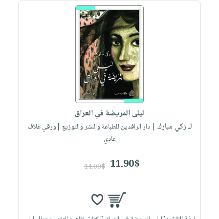
صابون
فيديوهات
عربة
أطفال
أسئلة
التسوق
مناسبات
يتكرر
طرحها
نشرة
الإصدارات
خدمات
نيل
وفرات
انشر
ليلى المريضة في العراق
كتابك
لـ زكي مبارك
| دار الرافدين للطباعة والنشر والتوزيع |ورقي غلاف
تواصل
عادي
معنا
11.90$
14.00$