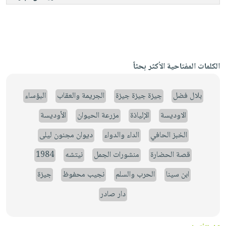
الكلمات المفتاحية الأكثر بحثاً
بلال فضل
جيزة جيزة جيزة
الجريمة والعقاب
البؤساء
الاوديسة
الإلياذة
مزرعة الحيوان
الأوديسة
الخبز الحافي
الداء والدواء
ديوان مجنون ليلى
قصة الحضارة
منشورات الجمل
نيتشه
1984
ابن سينا
الحرب والسلم
نجيب محفوظ
جيزة
دار صادر