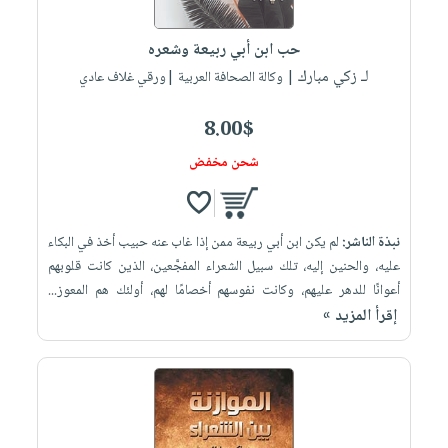
إختياراتنا
تعليمية
أسئلة
إختياراتنا
المواضيع
iKitab
يتكرر
حب ابن أبي ربيعة وشعره
كتب
بلا
الأكثر
طرحها
لـ زكي مبارك
أكاديمية
| وكالة الصحافة العربية |ورقي غلاف عادي
الصحة
حدود
مبيعاً
تحميل
والعناية
صندوق
أسئلة
إختياراتنا
masmu3
8.00$
الشخصية
القراءة
يتكرر
وسائل
على
جديد
شحن مخفض
English
طرحها
تعليمية
Android
books
الكل
تحميل
صندوق
تحميل
iKitab
أجهزة
القراءة
المطبخ
masmu3
نبذة الناشر:
لم يكن ابن أبي ربيعة ممن إذا غاب عنه حبيب أخذ في البكاء
على
العناية
والسفرة
على
جوائز
عليه، والحنين إليه، تلك سبيل الشعراء المفجَّعين، الذين كانت قلوبهم
Android
جديد
الشخصية
Apple
أعوانًا للدهر عليهم، وكانت نفوسهم أخصامًا لهم، أولئك هم المعوز...
تحميل
العناية
إقرأ المزيد »
الكل
iKitab
وتصفيف
أواني
متجر
على
الشعر
الطهي
الهدايا
Apple
العناية
أدوات
بالجسم
أقسام
الخبز