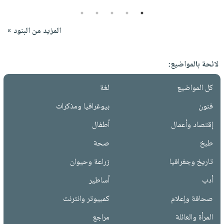
5
4
3
2
1
المزيد من البنود »
لائحة بالمواضيع:
كل المواضيع
لغة
فنون
بيوغرافيا ومذكرات
إقتصاد وأعمال
أطفال
طبخ
صحة
تاريخ وجغرافيا
زراعة وحيوان
أدب
أساطير
صحافة وإعلام
كمبيوتر وانترنت
المرأة والعائلة
مراجع