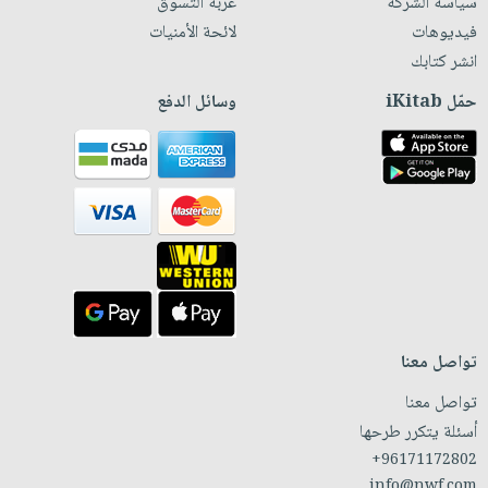
سياسة الشركة
عربة التسوق
فيديوهات
لائحة الأمنيات
انشر كتابك
حمّل iKitab
وسائل الدفع
تواصل معنا
تواصل معنا
أسئلة يتكرر طرحها
+96171172802
info@nwf.com