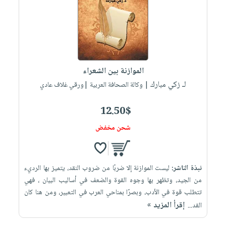
العناية
الأكثر
شحن
أدوات
بالأسنان
مبيعاً
مجاني
المائدة
الحمية
العودة
بنود
الأوعية
والتغذية
للمدارس
مختارة
والتخزين
اشتراكات
اكسسوارات
الموازنة بين الشعراء
أدوات
كتب
كل
بحث
لـ زكي مبارك
المطبخ
| وكالة الصحافة العربية |ورقي غلاف عادي
الاشتراكات
اكسسوارات
متقدم
منزلية
صندوق
12.50$
القراءة
اكسسوارات
شحن مخفض
iKitab
ملابس
نيل
بلا
مطرزات
وفرات
حدود
نبذة الناشر:
ليست الموازنة إلا ضربًا من ضروب النقد، يتميز بها الرديء
حقائب
عن
حسابك
من الجيد، وتظهر بها وجوه القوة والضعف في أساليب البيان ، فهي
حلي
الشركة
تتطلب قوة في الأدب، وبصرًا بمناحي العرب في التعبير، ومن هنا كان
عناية
لائحة
سياسة
إقرأ المزيد »
القد...
بالذات
الأمنيات
الشركة