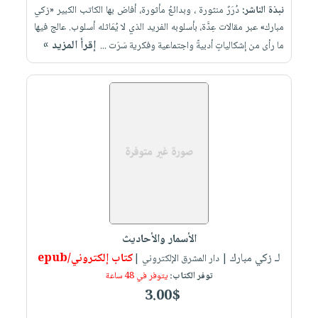
نبذة الناشر:
دُرَرٌ منثورة ، وبدائعُ مأثورة، أفاض بها الكاتب الكبير «زكي
مبارك» عبر مقالات عِدَّة، بأسلوبه الفريد الذي لا يُمَاثله أسلوب. عالج فيها
إقرأ المزيد »
ما رأى من إشكالياتٍ أدبيةً واجتماعية وفكرية سَرَت ...
الأسمار والأحاديث
لـ زكي مبارك
كتاب إلكتروني/epub
| دار المشرق الإلكتروني |
توفر الكتاب:
يتوفر في 48 ساعة
3.00$