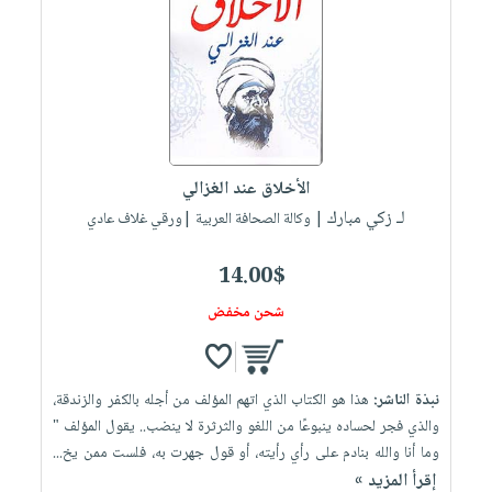
الأخلاق عند الغزالي
لـ زكي مبارك
| وكالة الصحافة العربية |ورقي غلاف عادي
14.00$
شحن مخفض
نبذة الناشر:
هذا هو الكتاب الذي اتهم المؤلف من أجله بالكفر والزندقة،
والذي فجر لحساده ينبوعًا من اللغو والثرثرة لا ينضب.. يقول المؤلف "
وما أنا والله بنادم على رأي رأيته، أو قول جهرت به، فلست ممن يخ...
إقرأ المزيد »