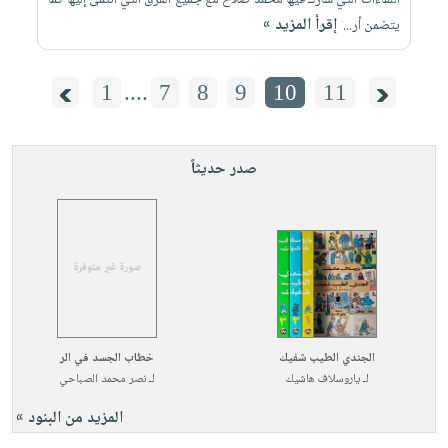
اللقاءات التي شارك فيها محمد صلاح مع جميع الفرق التي انتمى إليها كما
إقرأ المزيد »
يتضمن أر...
1
....
7
8
9
10
11
صدر حديثاً
الجندي الطيب شفيك
خطاب الجسد في الر
لـ
ياروسلاف هاشيك
لـ
نصر محمد الصباحي
المزيد من البنود »