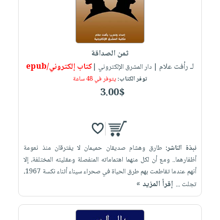
صابون
فيديوهات
عربة
أطفال
أسئلة
التسوق
مناسبات
يتكرر
طرحها
نشرة
ثمن الصداقة
الإصدارات
خدمات
لـ رأفت علام
كتاب إلكتروني/epub
| دار المشرق الإلكتروني |
نيل
توفر الكتاب:
يتوفر في 48 ساعة
3.00$
وفرات
انشر
كتابك
تواصل
معنا
نبذة الناشر:
طارق وهشام صديقان حميمان لا يفترقان منذ نعومة
أظفارهما.. ومع أن لكل منهما اهتماماته المنفصلة وعقليته المختلفة، إلا
أنهم عندما تقاطعت بهم طرق الحياة في صحراء سيناء أثناء نكسة 1967،
إقرأ المزيد »
تجلت ...