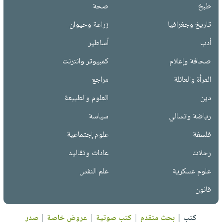
طبخ
صحة
تاريخ وجغرافيا
زراعة وحيوان
أدب
أساطير
صحافة وإعلام
كمبيوتر وانترنت
المرأة والعائلة
مراجع
دين
العلوم والطبيعة
رياضة وتسالي
سياسة
فلسفة
علوم إجتماعية
رحلات
عادات وتقاليد
علوم عسكرية
علم النفس
قانون
كتب
|
بحث متقدم
|
كتب صوتية
|
عروض خاصة
|
صدر