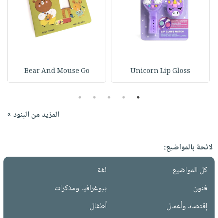
Bear And Mouse Go
Unicorn Lip Gloss
5
4
3
2
1
المزيد من البنود »
لائحة بالمواضيع:
كل المواضيع
لغة
فنون
بيوغرافيا ومذكرات
إقتصاد وأعمال
أطفال