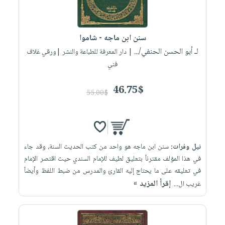
سنن ابن ماجه - شاموا
لـ أبو الحسن الحنفي/...
| دار المعرفة للطباعة والنشر |ورقي غلاف
فني
46.75$
55.00$
نيل وفرات:
سنن ابن ماجه هو واحد من كتب الحديث السنة، وقد جاء
في هذا المؤلف مقترناً بتعليق لطيف للإمام السندي حيث اقتصر الإمام
في تعليقه على ما يحتاج إليه القارئ والمدرس من ضبط اللفظ وأيضاً
إقرأ المزيد »
غريب ال...