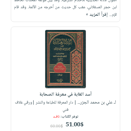
أصول الأدلة الحديثية للأحكام الشرعية. وقد بين مؤلفه المحدث الحافظ
ابن حجر العسقلاني، عقب كل حديث من أخرجه من الأئمة. وقد قام
إقرأ المزيد »
الإم...
أسد الغابة في معرفة الصحابة
لـ علي بن محمد الجزر...
| دار المعرفة للطباعة والنشر |ورقي غلاف
فني
توفر الكتاب:
نافـد
51.00$
60.00$