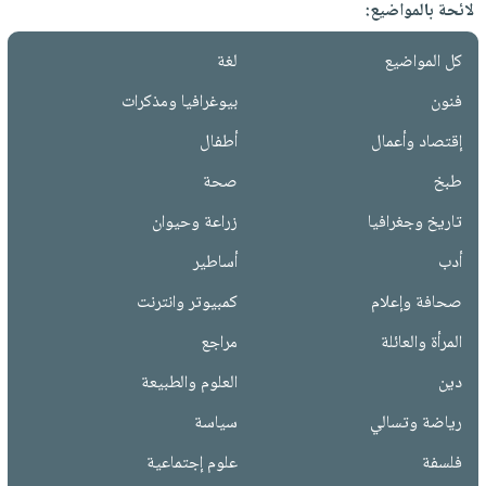
لائحة بالمواضيع:
كل المواضيع
لغة
فنون
بيوغرافيا ومذكرات
إقتصاد وأعمال
أطفال
طبخ
صحة
تاريخ وجغرافيا
زراعة وحيوان
أدب
أساطير
صحافة وإعلام
كمبيوتر وانترنت
المرأة والعائلة
مراجع
دين
العلوم والطبيعة
رياضة وتسالي
سياسة
فلسفة
علوم إجتماعية