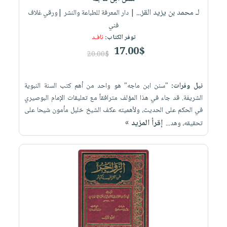
لـ محمد بن يزيد القز...
| دار المعرفة للطباعة والنشر |ورقي غلاف
فني
توفر الكتاب:
نافـد
17.00$
20.00$
نيل وفرات:
"سنن ابن ماجه" هو واحد من أهم كتب السنة النبوية
الشريفة. قد جاء في هذا المؤلف مترافقاً مع تعليقات الإمام البوصيري
في الحكم على الحديث، ولأهميته عكف الشيخ خليل مأمون شيحا على
إقرأ المزيد »
تحقيقه، وهد...