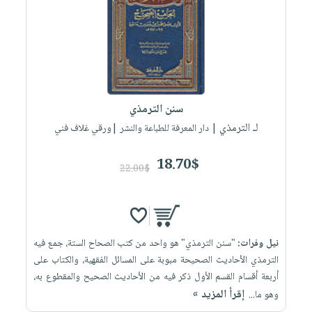
صابون
فيديوهات
عربة
أطفال
أسئلة
التسوق
مناسبات
يتكرر
طرحها
نشرة
الإصدارات
خدمات
سنن الترمذي
نيل
لـ الترمذي
| دار المعرفة للطباعة والنشر |ورقي غلاف فني
وفرات
انشر
18.70$
22.00$
كتابك
تواصل
معنا
نيل وفرات:
"سنن الترمذي" هو واحد من كتب الصحاح الستة، جمع فيه
الترمذي الأحاديث الصحيحة مبوبة على المسائل الفقهية، والكتاب على
أربعة أقسام القسم الأول ذكر فيه من الأحاديث الصحيح والمقطوع به،
إقرأ المزيد »
وهو ما...