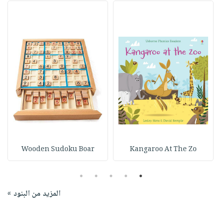
Wooden Sudoku Boar
Kangaroo At The Zo
5
4
3
2
1
المزيد من البنود »