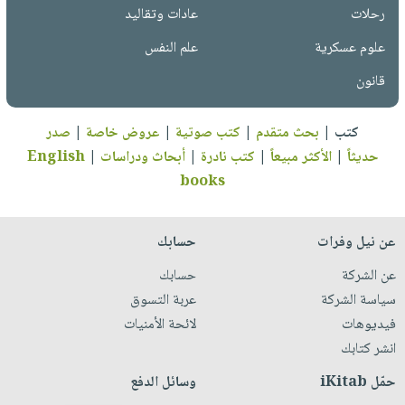
رحلات
عادات وتقاليد
علوم عسكرية
علم النفس
قانون
كتب
|
بحث متقدم
|
كتب صوتية
|
عروض خاصة
|
صدر
حديثاً
|
الأكثر مبيعاً
|
كتب نادرة
|
أبحاث ودراسات
|
English
books
عن نيل وفرات
حسابك
عن الشركة
حسابك
سياسة الشركة
عربة التسوق
فيديوهات
لائحة الأمنيات
انشر كتابك
حمّل iKitab
وسائل الدفع