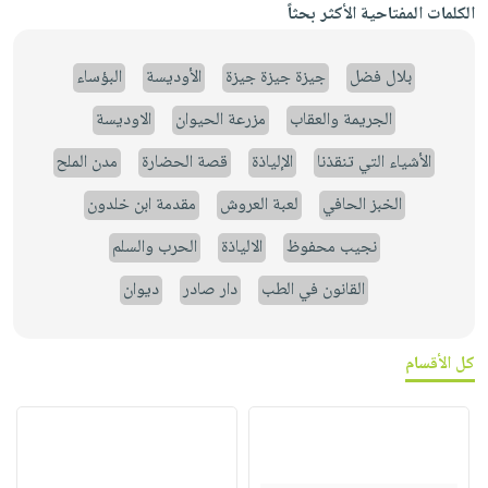
الكلمات المفتاحية الأكثر بحثاً
بلال فضل
جيزة جيزة جيزة
الأوديسة
البؤساء
الجريمة والعقاب
مزرعة الحيوان
الاوديسة
الأشياء التي تنقذنا
الإلياذة
قصة الحضارة
مدن الملح
الخبز الحافي
لعبة العروش
مقدمة ابن خلدون
نجيب محفوظ
الالياذة
الحرب والسلم
القانون في الطب
دار صادر
ديوان
كل الأقسام