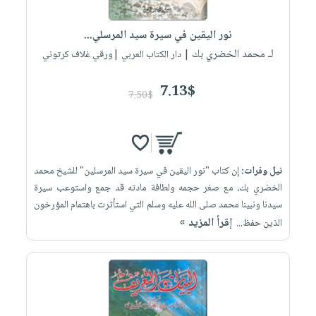
إختياراتنا
تعليمية
أسئلة
إختياراتنا
المواضيع
iKitab
يتكرر
نور اليقين في سيرة سيد المرسلي...
كتب
بلا
الأكثر
طرحها
لـ محمد الخضري بك
أكاديمية
| دار الكتاب العربي |ورقي غلاف كرتوني
الصحة
حدود
مبيعاً
تحميل
والعناية
صندوق
أسئلة
وسائل
masmu3
7.13$
الشخصية
القراءة
7.50$
يتكرر
تعليمية
على
جديد
English
طرحها
صندوق
Android
books
الكل
تحميل
القراءة
تحميل
iKitab
أجهزة
جوائز
المطبخ
masmu3
نيل وفرات:
إن كتاب "نور اليقين في سيرة سيد المرسلين" للشيخ محمد
على
العناية
والسفرة
على
الخضري بك، مع صغر حجمه ولطافة مادته قد جمع واستوعب سيرة
Android
جديد
الشخصية
Apple
سيدنا ونبينا محمد صلى الله عليه وسلم التي استأثرت باهتمام المؤرخون
تحميل
العناية
إقرأ المزيد »
الذين حفظ...
الكل
iKitab
وتصفيف
أواني
متجر
على
الشعر
الطهي
الهدايا
Apple
العناية
أدوات
بالجسم
أقسام
الخبز