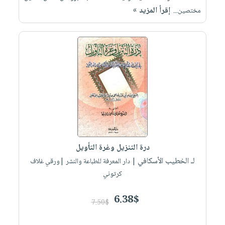
إقرأ المزيد »
مختصين...
درة التنزيل وغرة التأويل
لـ الخطيب الأسكافي
| دار المعرفة للطباعة والنشر |ورقي غلاف
كرتوني
6.38$
7.50$