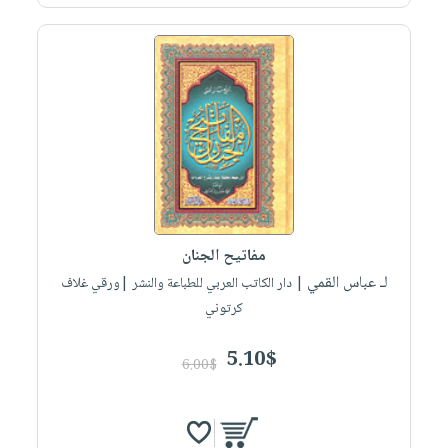
صابون
فيديوهات
عربة
أطفال
أسئلة
التسوق
مناسبات
يتكرر
طرحها
نشرة
الإصدارات
خدمات
نيل
وفرات
انشر
كتابك
مفاتيح الجنان
تواصل
لـ عباس القمي
| دار الكاتب العربي للطباعة والنشر |ورقي غلاف
معنا
كرتوني
5.10$
6.00$