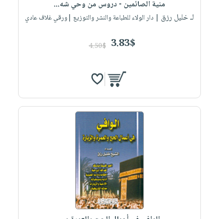
منية الصائمين - دروس من وحي شه...
لـ خليل رزق
| دار الولاء للطباعة والنشر والتوزيع |ورقي غلاف عادي
3.83$
4.50$