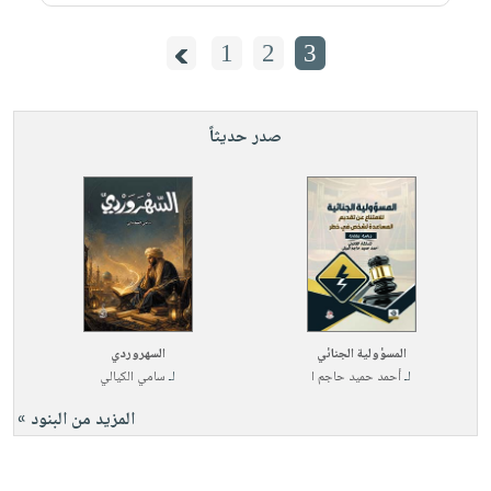
1
2
3
صدر حديثاً
المسؤولية الجنائي
السهروردي
لـ
أحمد حميد حاجم ا
لـ
سامي الكيالي
المزيد من البنود »