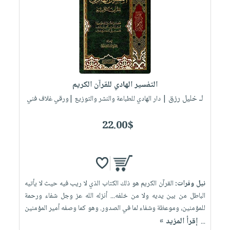
العناية
الأكثر
شحن
أدوات
بالأسنان
مبيعاً
مجاني
المائدة
الحمية
العودة
بنود
الأوعية
والتغذية
للمدارس
مختارة
والتخزين
اشتراكات
اكسسوارات
أدوات
كتب
كل
بحث
التفسير الهادي للقرآن الكريم
المطبخ
الاشتراكات
اكسسوارات
متقدم
لـ خليل رزق
| دار الهادي للطباعة والنشر والتوزيع |ورقي غلاف فني
منزلية
صندوق
القراءة
22.00$
اكسسوارات
iKitab
ملابس
نيل
بلا
مطرزات
وفرات
حدود
حقائب
عن
حسابك
نيل وفرات:
القرآن الكريم هو ذلك الكتاب الذي لا ريب فيه حيث لا يأتيه
حلي
الشركة
الباطل من بين يديه ولا من خلفه... أنزله الله عز وجل شفاء ورحمة
عناية
لائحة
سياسة
للمؤمنين، وموعظة وشفاء لما في الصدور. وهو كما وصفه أمير المؤمنين
بالذات
الأمنيات
إقرأ المزيد »
...
الشركة