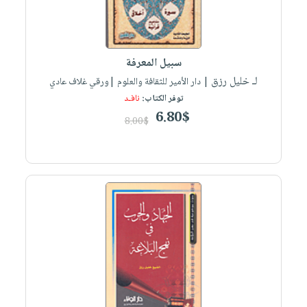
سبيل المعرفة
لـ خليل رزق
| دار الأمير للثقافة والعلوم |ورقي غلاف عادي
توفر الكتاب:
نافـد
6.80$
8.00$