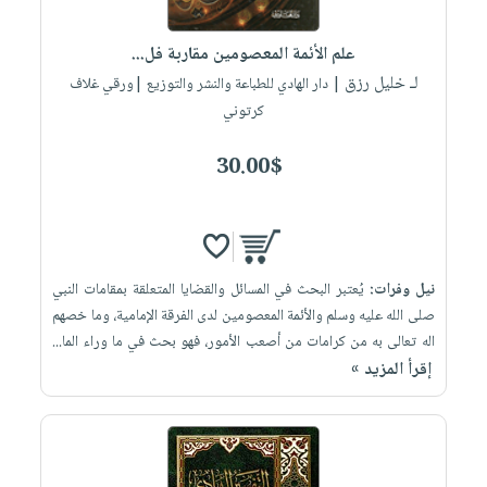
إختياراتنا
تعليمية
أسئلة
إختياراتنا
المواضيع
iKitab
يتكرر
علم الأئمة المعصومين مقاربة فل...
كتب
بلا
الأكثر
طرحها
لـ خليل رزق
أكاديمية
| دار الهادي للطباعة والنشر والتوزيع |ورقي غلاف
الصحة
حدود
مبيعاً
تحميل
كرتوني
والعناية
صندوق
أسئلة
إختياراتنا
masmu3
الشخصية
القراءة
يتكرر
وسائل
30.00$
على
جديد
English
طرحها
تعليمية
Android
books
الكل
تحميل
صندوق
تحميل
iKitab
أجهزة
القراءة
المطبخ
masmu3
على
العناية
والسفرة
على
جوائز
نيل وفرات:
يُعتبر البحث في المسائل والقضايا المتعلقة بمقامات النبي
Android
جديد
الشخصية
Apple
صلى الله عليه وسلم والأئمة المعصومين لدى الفرقة الإمامية، وما خصهم
تحميل
العناية
اله تعالى به من كرامات من أصعب الأمور، فهو بحث في ما وراء الما...
الكل
إقرأ المزيد »
iKitab
وتصفيف
أواني
متجر
على
الشعر
الطهي
الهدايا
Apple
العناية
أدوات
بالجسم
أقسام
الخبز