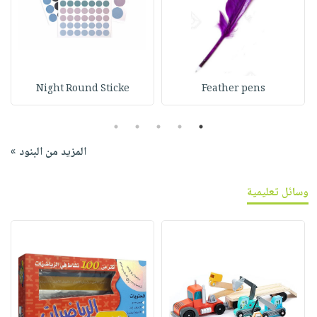
Night Round Sticke
Feather pens
5
4
3
2
1
المزيد من البنود »
وسائل تعليمية