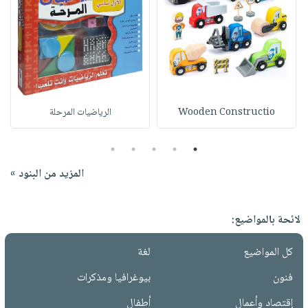
Wooden Constructio
الرياضيات المرحلة
5
4
3
2
1
المزيد من البنود »
لائحة بالمواضيع:
كل المواضيع
لغة
فنون
بيوغرافيا ومذكرات
إقتصاد وأعمال
أطفال