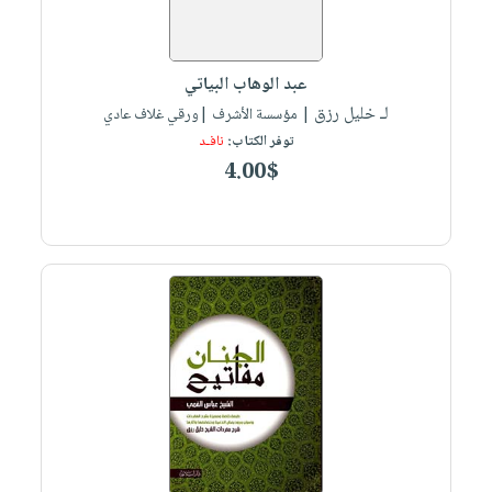
عبد الوهاب البياتي
لـ خليل رزق
| مؤسسة الأشرف |ورقي غلاف عادي
توفر الكتاب:
نافـد
4.00$