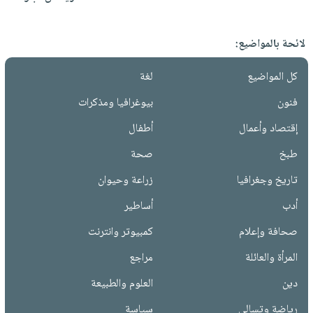
لائحة بالمواضيع:
كل المواضيع
لغة
فنون
بيوغرافيا ومذكرات
إقتصاد وأعمال
أطفال
طبخ
صحة
تاريخ وجغرافيا
زراعة وحيوان
أدب
أساطير
صحافة وإعلام
كمبيوتر وانترنت
المرأة والعائلة
مراجع
دين
العلوم والطبيعة
رياضة وتسالي
سياسة