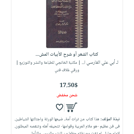
كتاب الشعر أو شرح الأبيات المش...
لـ أبي علي الفارسي ا...
| مكتبة الخانجي للطباعة والنشر والتوزيع |
ورقي غلاف فني
17.50$
شحن مخفض
نبذة المؤلف:
هذا كتاب من تراث أمة, ضيعها الورثة واجتالتها الشياطين.
فى فن عظيم -هو ملام العربية وقوامها- تتحيفه أهله وتنقصه المبطلون.
لإمام جليل, لم تؤت مصنفاته حظها من النشر والدرس والتأمل.