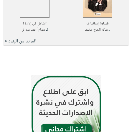
قيثارة إسبانيا ف
الشامل في إدارة ا
لـ
شاكر الحاج مخلف
لـ
عصام أحمد عبدالل
المزيد من البنود »