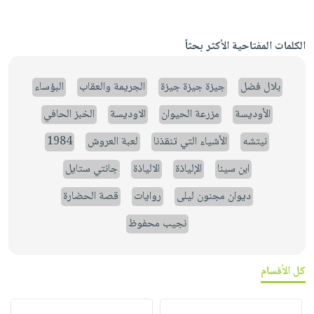
الكلمات المفتاحية الأكثر بحثاً
بلال فضل
جيزة جيزة جيزة
الجريمة والعقاب
البؤساء
الأوديسة
مزرعة الحيوان
الاوديسة
الخبز الحافي
نيتشه
الأشياء التي تنقذنا
لعبة العروش
1984
ابن سينا
الإلياذة
الالياذة
جانتي ستايل
ديوان مجنون ليلى
روايات
قصة الحضارة
نجيب محفوظ
كل الأقسام