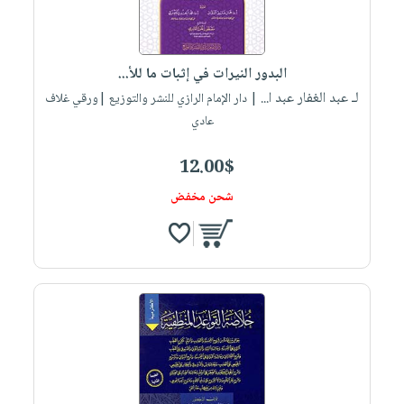
صابون
فيديوهات
عربة
أطفال
أسئلة
التسوق
مناسبات
يتكرر
البدور النيرات في إثبات ما للأ...
طرحها
نشرة
لـ عبد الغفار عبد ا...
| دار الإمام الرازي للنشر والتوزيع |ورقي غلاف
الإصدارات
خدمات
عادي
نيل
12.00$
وفرات
انشر
شحن مخفض
كتابك
تواصل
معنا