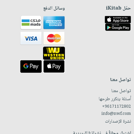
حمّل iKitab
وسائل الدفع
تواصل معنا
تواصل معنا
أسئلة يتكرر طرحها
+96171172802
info@nwf.com
نشرة الإصدارات
اشترك مجاناً في نشراتنا البريدية