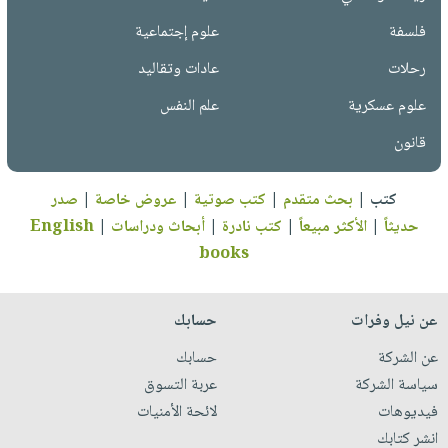
فلسفة
علوم إجتماعية
رحلات
عادات وتقاليد
علوم عسكرية
علم النفس
قانون
كتب
|
بحث متقدم
|
كتب صوتية
|
عروض خاصة
|
صدر
حديثاً
|
الأكثر مبيعاً
|
كتب نادرة
|
أبحاث ودراسات
|
English
books
عن نيل وفرات
حسابك
عن الشركة
حسابك
سياسة الشركة
عربة التسوق
فيديوهات
لائحة الأمنيات
انشر كتابك