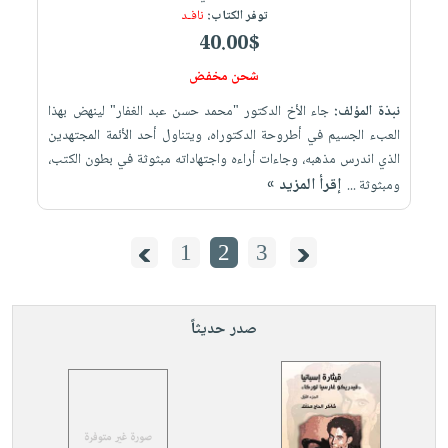
توفر الكتاب:
نافـد
40.00$
شحن مخفض
نبذة المؤلف:
جاء الأخ الدكتور "محمد حسن عبد الغفار" لينهض بهذا
العبء الجسيم في أطروحة الدكتوراه، ويتناول أحد الأئمة المجتهدين
الذي اندرس مذهبه، وجاءات أراءه واجتهاداته مبثوثة في بطون الكتب،
إقرأ المزيد »
ومبثوثة ...
1
2
3
صدر حديثاً