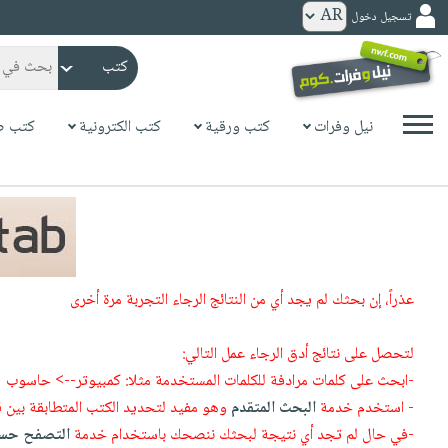
تسجيل دخول
كتب
ورقية
المواضيع
نيل وفرات
كتب ورقية
كتب الكترونية
كتب ص
صدر
كتب
حديثاً
الكترونية
الأكثر
الصفحة
مبيعاً
الرئيسية
كتب
جوائز
صدر
صوتية
شحن
عذراً، إن بحثك لم يجد أي من النتائج الرجاء التجربة مرة أخرى
حديثاً
الصفحة
مخفض
الأكثر
الرئيسية
عروض
أطفال
لتحصل على نتائج أدق الرجاء عمل التالي:
مبيعاً
masmu3
خاصة
وناشئة
-ابحث على كلمات مرادفة للكلمات المستخدمة مثلا: كمبيوتر--> حاسوب
كتب
بلا
- استخدم خدمة
البحث المتقدم
وهو مفيد لتحديد الكتب المتطابقة بين 
صفحات
مجانية
الصفحة
وسائل
حدود
-في حال لم تجد أي نتيجة لبحثك ننصحك باستخدام خدمة
التصفح حسب
مشوقة
الرئيسية