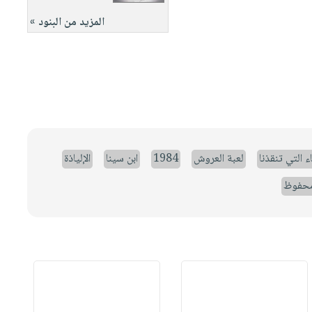
المزيد من البنود »
ء التي تنقذنا
لعبة العروش
1984
ابن سينا
الإلياذة
حفوظ