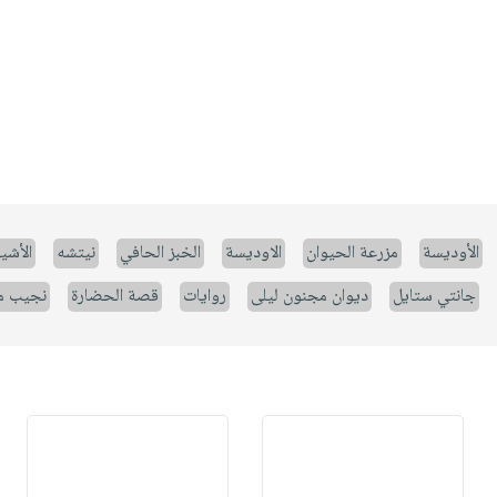
الأوديسة
مزرعة الحيوان
الاوديسة
الخبز الحافي
نيتشه
الأشيا
جانتي ستايل
ديوان مجنون ليلى
روايات
قصة الحضارة
نجيب م