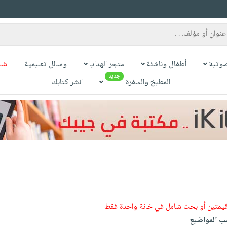
وتية
أطفال وناشئة
متجر الهدايا
وسائل تعليمية
شح
جديد
المطبخ والسفرة
انشر كتابك
قيمتين أو بحث شامل في خانة واحدة فقط
 المواضيع