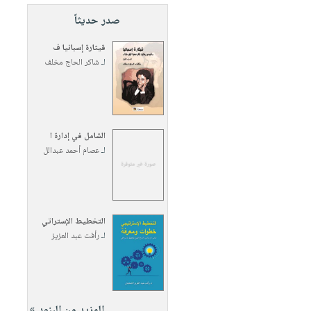
صدر حديثاً
قيثارة إسبانيا ف
لـ
شاكر الحاج مخلف
الشامل في إدارة ا
لـ
عصام أحمد عبدالل
التخطيط الإستراتي
لـ
رأفت عبد العزيز
المزيد من البنود »