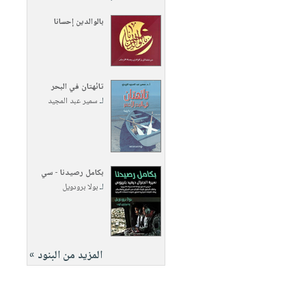
بالوالدين إحسانا
تائهتان في البحر
لـ
سمير عبد المجيد
بكامل رصيدنا - سي
لـ
بولا برودويل
المزيد من البنود »