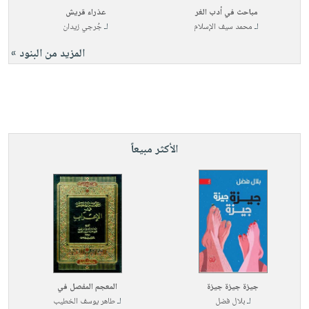
مباحث في أدب الغر
عذراء قريش
لـ
محمد سيف الإسلام
لـ
جُرجي زيدان
المزيد من البنود »
الأكثر مبيعاً
جيزة جيزة جيزة
المعجم المفصل في
لـ
بلال فضل
لـ
طاهر يوسف الخطيب