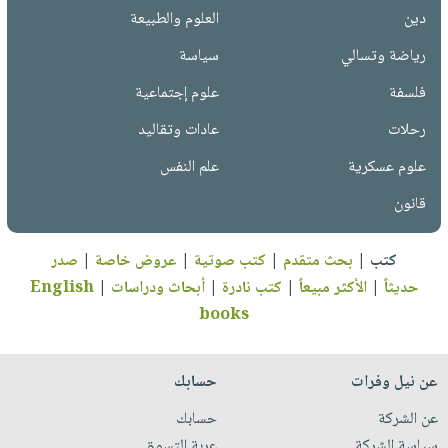
دين
العلوم والطبيعة
رياضة وتسالي
سياسة
فلسفة
علوم إجتماعية
رحلات
عادات وتقاليد
علوم عسكرية
علم النفس
قانون
كتب
|
بحث متقدم
|
كتب صوتية
|
عروض خاصة
|
صدر
حديثاً
|
الأكثر مبيعاً
|
كتب نادرة
|
أبحاث ودراسات
|
English
books
عن نيل وفرات
حسابك
عن الشركة
حسابك
سياسة الشركة
عربة التسوق