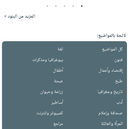
5
4
3
2
1
المزيد من البنود »
لائحة بالمواضيع:
كل المواضيع
لغة
فنون
بيوغرافيا ومذكرات
إقتصاد وأعمال
أطفال
طبخ
صحة
تاريخ وجغرافيا
زراعة وحيوان
أدب
أساطير
صحافة وإعلام
كمبيوتر وانترنت
المرأة والعائلة
مراجع