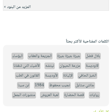
المزيد من البنود »
الكلمات المفتاحية الأكثر بحثاً
بلال فضل
جيزة جيزة جيزة
الجريمة والعقاب
البؤساء
الاوديسة
مزرعة الحيوان
نيتشه
الأشياء التي تنقذنا
الخبز الحافي
الإلياذة
الأوديسة
القانون في الطب
جانتي ستايل
نجيب محفوظ
1984
ابن سينا
روايات
قصة الحضارة
لعبة العروش
منشورات الجمل