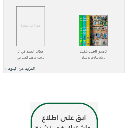
الجندي الطيب شفيك
خطاب الجسد في الر
لـ
ياروسلاف هاشيك
لـ
نصر محمد الصباحي
المزيد من البنود »