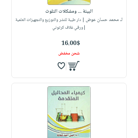
صابون
فيديوهات
عربة
البيئة ... ومشكلات التلوث
أطفال
أسئلة
التسوق
لـ محمد حسان عوض
| دار طيبة للنشر والتوزيع والتجهيزات العلمية
مناسبات
يتكرر
|ورقي غلاف كرتوني
طرحها
نشرة
الإصدارات
خدمات
16.00$
نيل
شحن مخفض
وفرات
انشر
كتابك
تواصل
معنا