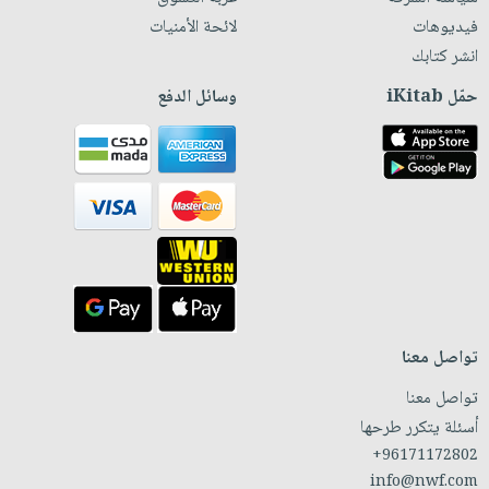
فيديوهات
لائحة الأمنيات
انشر كتابك
حمّل iKitab
وسائل الدفع
تواصل معنا
تواصل معنا
أسئلة يتكرر طرحها
+96171172802
info@nwf.com