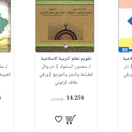
امية
تقويم تعلم التربية الاسلامية
دار
لـ سعدون الساموك
| دار وائل
لـ عل
ورقي
للطباعة والنشر والتوزيع |ورقي
العربي
غلاف كرتوني
$
14.25$
15.00$