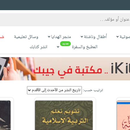
وتية
أطفال وناشئة
متجر الهدايا
وسائل تعليمية
شح
جديد
المطبخ والسفرة
انشر كتابك
ترتيب حسب: