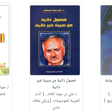
واية
فصول ذاتية من سيرة غير
ذاتية
لـ جوا
|
لـ علي بن جواد الطاه...
| الدار
فخر
زيع |
العربية للموسوعات |ورقي غلاف
عادي