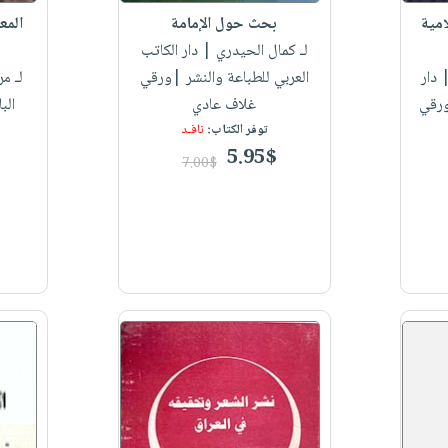
امية
بحث حول الإمامة
المع
لـ كمال الحيدري
| دار الكاتب
دار
العربي للطباعة والنشر |ورقي
لـ م
ورقي
غلاف عادي
الب
توفر الكتاب:
نافـد
5.95$
7.00$