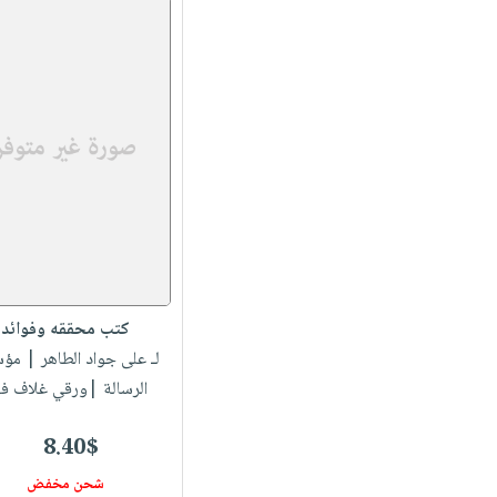
كتب محققه وفوائد
لـ على جواد الطاهر
| مؤس
الرسالة |ورقي غلاف ف
8.40$
شحن مخفض