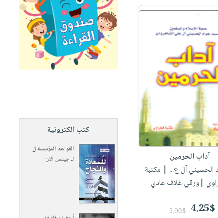
كتب الكترونية
القواعد المؤسسة ل
آداب الحرمين
لـ
جيمس آلان
د الحسيني آل ع...
| مكتبة
اوي |ورقي غلاف عادي
4.25$
5.00$