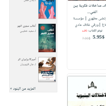
لـ
بلال فضل
اد، مداخلات فكرية بين
الشي...
رتضى مطهري
| مؤسسة
لاغ |ورقي غلاف عادي
أغالب مجرى النهر
توفر الكتاب:
نافـد
لـ
سعيد خطيبي
5.95$
7.00$
أميركا وإيران الر
لـ
جان قزوينيان
المزيد من البنود »