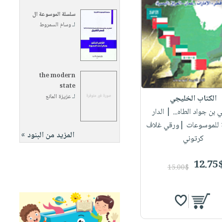
سلسلة الموسوعة ال
لـ
وسام السمروط
the modern
state
لـ
عزيزة المانع
الكتاب الخليجي
ي بن جواد الطاه...
| الدار
ة للموسوعات |ورقي غلاف
المزيد من البنود »
كرتوني
12.75
15.00$