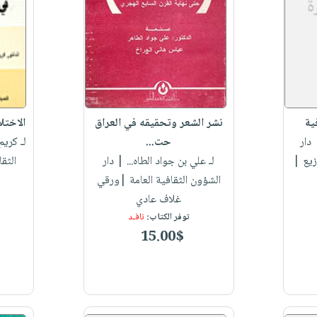
ية
نشر الشعر وتحقيقه في العراق
الاختلا
دار
حت...
لـ كري
زيع |
لـ علي بن جواد الطاه...
| دار
الثق
الشؤون الثقافية العامة |ورقي
غلاف عادي
توفر الكتاب:
نافـد
15.00$