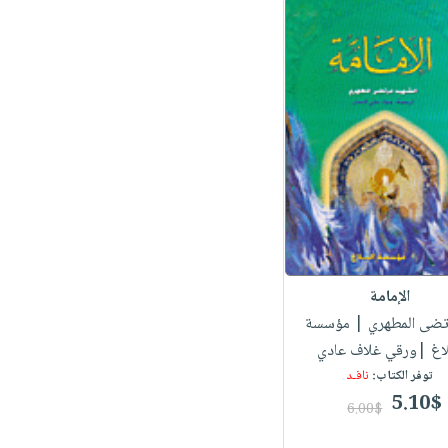
الإمامة
رتضى المطهري
| مؤسسة
لاغ |ورقي غلاف عادي
توفر الكتاب:
نافـد
5.10$
6.00$