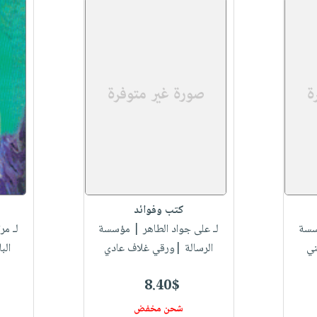
كتب وفوائد
سة
لـ على جواد الطاهر
| مؤسسة
لـ م
ني
الرسالة |ورقي غلاف عادي
الب
8.40$
شحن مخفض