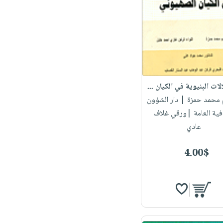
لات البنيوية في الكيان ...
م محمد حمزة
| دار الشؤون
افية العامة |ورقي غلاف
عادي
4.00$