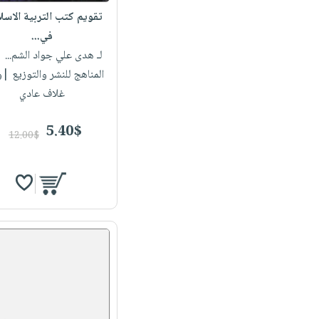
تقويم كتب التربية الاسل
في...
لـ هدى علي جواد الشم...
| 
المناهج للنشر والتوزيع |
غلاف عادي
5.40$
12.00$