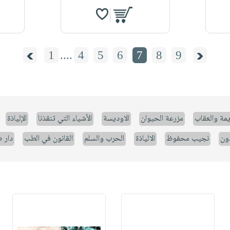
1
....
4
5
6
7
8
9
يمة والعقاب
مزرعة الحيوان
الاوديسة
الأشياء التي تنقذنا
الإلياذة
ون
نجيب محفوظ
الالياذة
الحرب والسلم
القانون في الطب
دار 