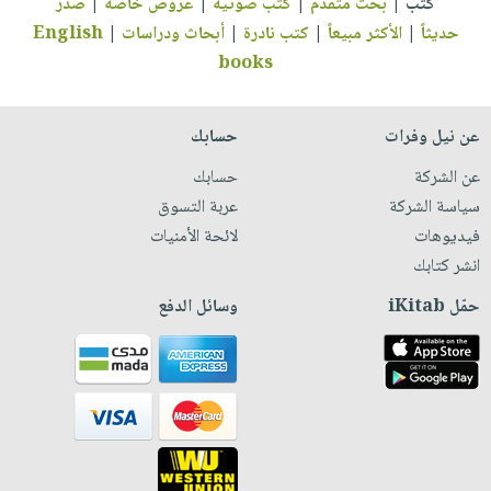
كتب
|
بحث متقدم
|
كتب صوتية
|
عروض خاصة
|
صدر
حديثاً
|
الأكثر مبيعاً
|
كتب نادرة
|
أبحاث ودراسات
|
English
books
عن نيل وفرات
حسابك
عن الشركة
حسابك
سياسة الشركة
عربة التسوق
فيديوهات
لائحة الأمنيات
انشر كتابك
حمّل iKitab
وسائل الدفع