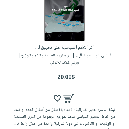
العناية
الأكثر
شحن
أدوات
بالأسنان
مبيعاً
مجاني
المائدة
الحمية
العودة
بنود
الأوعية
والتغذية
للمدارس
مختارة
والتخزين
اشتراكات
اكسسوارات
أدوات
كتب
كل
بحث
أثر النظم السياسية على تطبيق ا...
المطبخ
الاشتراكات
اكسسوارات
متقدم
لـ علي عواد جواد ال...
| دار هاتريك للطباعة والنشر والتوزيع |
منزلية
صندوق
ورقي غلاف كرتوني
القراءة
اكسسوارات
20.00$
iKitab
ملابس
نيل
بلا
مطرزات
وفرات
حدود
حقائب
عن
حسابك
حلي
الشركة
نبذة الناشر:
تعتبر الفدراليّة (الاتحادية) شكل من أشكال الحكم أو نمط
عناية
لائحة
سياسة
من أنماط التنظيم السياسيّ تتحدّ بموجبه مجموعة من الدّول المستقلّة
بالذات
الأمنيات
أو الولايات أو الكانتونات في دولة فدراليّة واحدة من خلال رابط قا...
الشركة