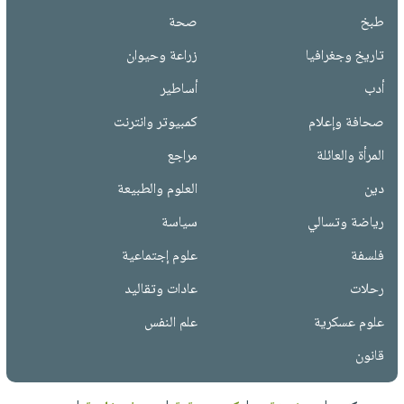
طبخ
صحة
تاريخ وجغرافيا
زراعة وحيوان
أدب
أساطير
صحافة وإعلام
كمبيوتر وانترنت
المرأة والعائلة
مراجع
دين
العلوم والطبيعة
رياضة وتسالي
سياسة
فلسفة
علوم إجتماعية
رحلات
عادات وتقاليد
علوم عسكرية
علم النفس
قانون