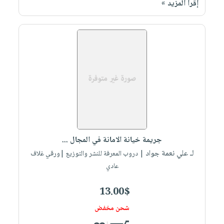
إقرأ المزيد »
صابون
فيديوهات
عربة
أطفال
أسئلة
التسوق
مناسبات
يتكرر
طرحها
نشرة
الإصدارات
خدمات
نيل
وفرات
انشر
كتابك
تواصل
جريمة خيانة الامانة في المجال ...
معنا
لـ علي نعمة جواد
| دروب المعرفة للنشر والتوزيع |ورقي غلاف
عادي
13.00$
شحن مخفض