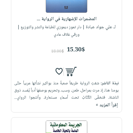
المضمرات الإشهارية في الرواية ...
لـ علي جواد عبادة
| دار تموز ديموزي للطباعة والنشر والتوزيع |
ورقي غلاف عادي
15.30$
18.00$
نبذة الناشر:
شقتِ الرواية طريقاً صعبةً منذ بواكير نشأتها عربياً حتَّى
يومنا هذا، إذ مرت بمراحل، طعن، وسب، وتحريم بوصفها أدباً يُفسد ذوق
الناشئة، فتخفَّى الكُتَّابُ تحت أسماءٍ مستعارة، وأنتجوا الرواي...
إقرأ المزيد »