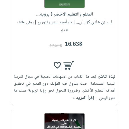
إختياراتنا
تعليمية
أسئلة
إختياراتنا
المواضيع
iKitab
يتكرر
المعلم والتعليم الأخضر ( برؤية...
كتب
بلا
الأكثر
طرحها
لـ مازن هادي كزار ال...
أكاديمية
| دار أمجد للنشر والتوزيع |ورقي غلاف
الصحة
حدود
مبيعاً
تحميل
عادي
والعناية
صندوق
أسئلة
إختياراتنا
masmu3
الشخصية
القراءة
يتكرر
وسائل
16.63$
على
جديد
17.50$
English
طرحها
تعليمية
Android
books
الكل
تحميل
صندوق
تحميل
iKitab
أجهزة
القراءة
المطبخ
masmu3
على
العناية
والسفرة
على
جوائز
نبذة الناشر:
يُعد هذا الكتاب من الإسهامات الحديثة في مجال التربية
Android
جديد
الشخصية
Apple
البيئية المستدامة، حيث يتناول فيه المؤلف دور المعلم في تحقيق
تحميل
العناية
أهداف التعليم الأخضر، وضرورة التحول نحو رؤية تربوية مستدامة
الكل
إقرأ المزيد »
iKitab
تعزز الوعي ...
وتصفيف
أواني
متجر
على
الشعر
الطهي
الهدايا
Apple
العناية
أدوات
بالجسم
أقسام
الخبز