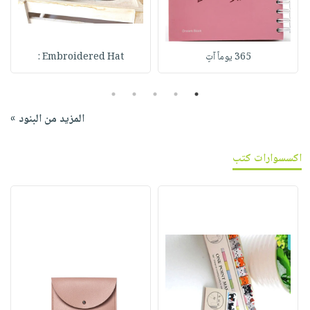
365 يوماً آتٍ
Embroidered Hat :
5
4
3
2
1
المزيد من البنود »
اكسسوارات كتب