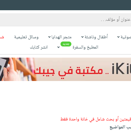
وتية
أطفال وناشئة
متجر الهدايا
وسائل تعليمية
شح
جديد
المطبخ والسفرة
انشر كتابك
قيمتين أو بحث شامل في خانة واحدة فقط
 المواضيع