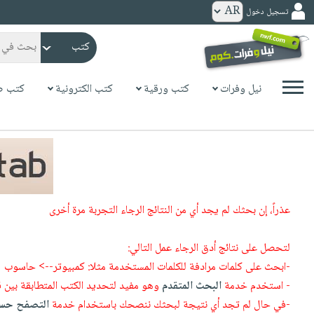
تسجيل دخول
كتب
ورقية
المواضيع
نيل وفرات
كتب ورقية
كتب الكترونية
كتب ص
صدر
كتب
حديثاً
الكترونية
الأكثر
الصفحة
مبيعاً
الرئيسية
كتب
جوائز
صدر
صوتية
شحن
عذراً، إن بحثك لم يجد أي من النتائج الرجاء التجربة مرة أخرى
حديثاً
الصفحة
مخفض
الأكثر
الرئيسية
عروض
أطفال
لتحصل على نتائج أدق الرجاء عمل التالي:
مبيعاً
masmu3
خاصة
وناشئة
-ابحث على كلمات مرادفة للكلمات المستخدمة مثلا: كمبيوتر--> حاسوب
كتب
بلا
- استخدم خدمة
البحث المتقدم
وهو مفيد لتحديد الكتب المتطابقة بين 
صفحات
مجانية
الصفحة
وسائل
حدود
-في حال لم تجد أي نتيجة لبحثك ننصحك باستخدام خدمة
التصفح حسب
مشوقة
الرئيسية