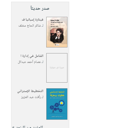
صدر حديثاً
قيثارة إسبانيا ف
لـ
شاكر الحاج مخلف
الشامل في إدارة ا
لـ
عصام أحمد عبدالل
التخطيط الإستراتي
لـ
رأفت عبد العزيز
المزيد من البنود »