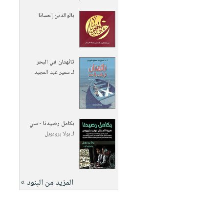
بالوالدين إحسانا
تائهتان في البحر
لـ
سمير عبد المجيد
بكامل رصيدنا - سي
لـ
بولا برودويل
المزيد من البنود »