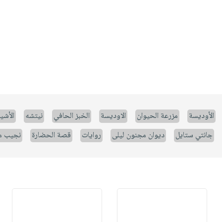
الأوديسة
مزرعة الحيوان
الاوديسة
الخبز الحافي
نيتشه
الأشيا
جانتي ستايل
ديوان مجنون ليلى
روايات
قصة الحضارة
نجيب م