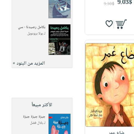
9.03$
9.50$
بكامل رصيدنا - سي
لـ
بولا برودويل
المزيد من البنود »
الأكثر مبيعاً
جيزة جيزة جيزة
لـ
بلال فضل
ضاع عمر