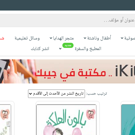
وتية
أطفال وناشئة
متجر الهدايا
وسائل تعليمية
شح
جديد
المطبخ والسفرة
انشر كتابك
ترتيب حسب: