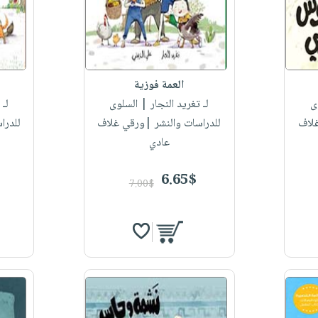
العمة فوزية
ى
لـ تغريد النجار
| السلوى
لـ 
غلاف
للدراسات والنشر |ورقي غلاف
للدرا
عادي
6.65$
7.00$