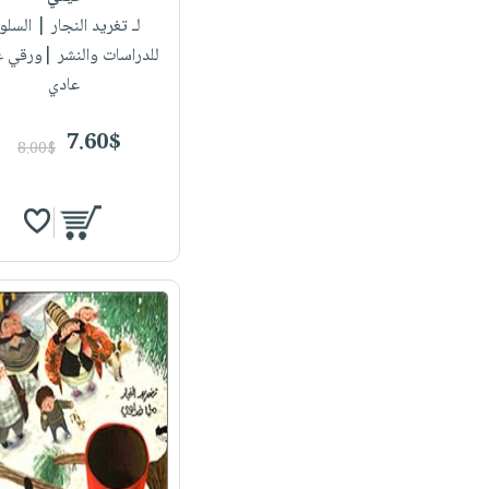
لـ تغريد النجار
| السلو
للدراسات والنشر |ورقي 
عادي
7.60$
8.00$