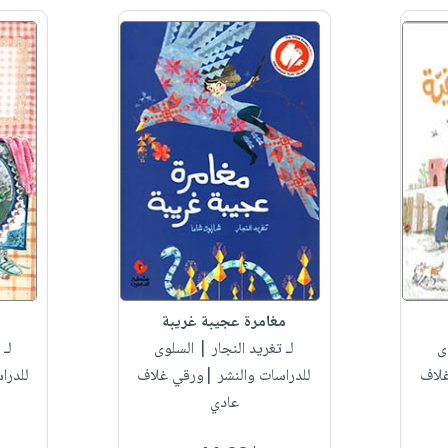
مغامرة عجيبة غريبة
ى
لـ تغريد النجار
| السلوى
لـ 
غلاف
للدراسات والنشر |ورقي غلاف
للدرا
عادي