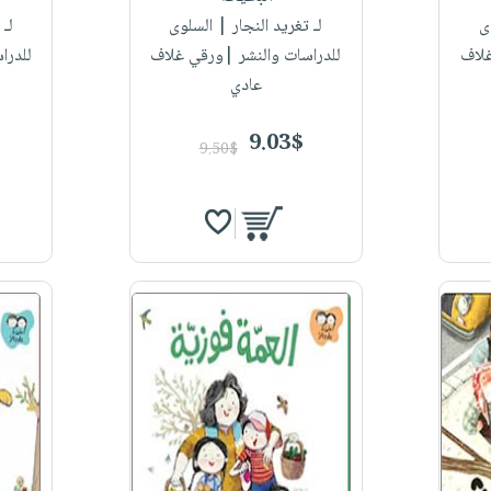
ى
لـ تغريد النجار
| السلوى
لـ 
غلاف
للدراسات والنشر |ورقي غلاف
للدرا
عادي
9.03$
9.50$