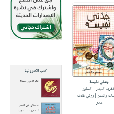
كتب الكترونية
بالوالدين إحسانا
جدتي نفيسة
تغريد النجار
| السلوى
سات والنشر |ورقي غلاف
عادي
تائهتان في البحر
لـ
سمير عبد المجيد