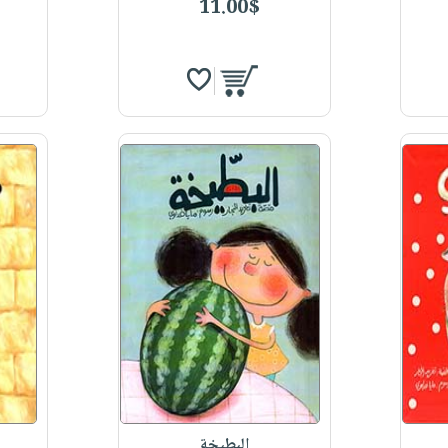
11.00$
البطيخة