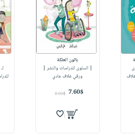
ة
بالون العلكة
ى
| السلوى للدراسات والنشر |
لـ 
غلاف
ورقي غلاف عادي
للدرا
7.60$
8.00$