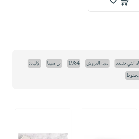
ء التي تنقذنا
لعبة العروش
1984
ابن سينا
الإلياذة
حفوظ