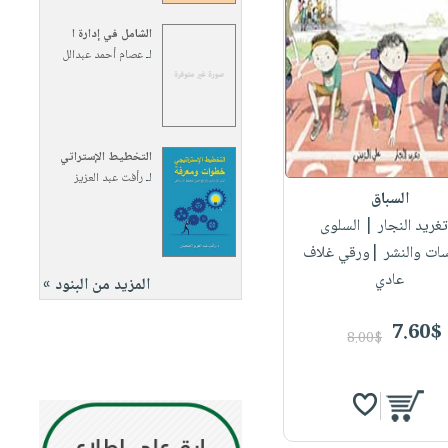
الشامل في إدارة ا
لـ
عصام أحمد عبدالل
التخطيط الإستراتي
لـ
رأفت عبد العزيز
السباق
تغريد النجار
| السلوى
سات والنشر |ورقي غلاف
عادي
المزيد من البنود »
7.60$
8.00$