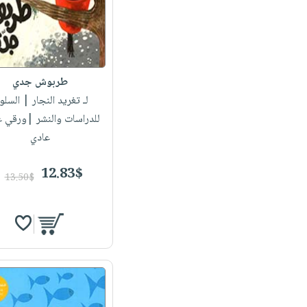
طربوش جدي
لـ تغريد النجار
| السلو
للدراسات والنشر |ورقي 
عادي
12.83$
13.50$