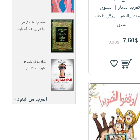
تغريد النجار
| السلوى
سات والنشر |ورقي غلاف
المعجم المفصل في
عادي
لـ
طاهر يوسف الخطيب
7.60$
8.00$
الخادمة تراقب The
لـ
فريدا ماكفادن
المزيد من البنود »