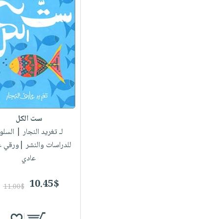
ست الكل
لـ تغريد النجار
| السلو
للدراسات والنشر |ورقي 
عادي
10.45$
11.00$