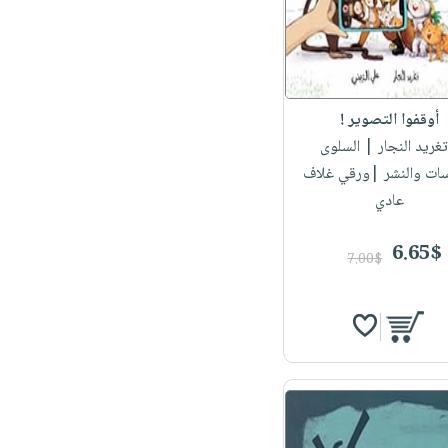
أوقفوا التصوير !
تغريد النجار
| السلوى
سات والنشر |ورقي غلاف
عادي
6.65$
7.00$