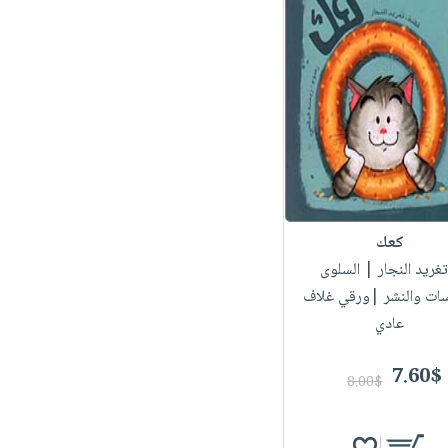
كعك
تغريد النجار
| السلوى
سات والنشر |ورقي غلاف
عادي
7.60$
8.00$