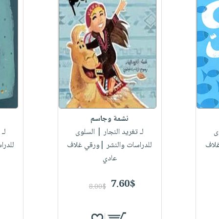
نشمة وجاسم
ى
لـ تغريد النجار
| السلوى
لـ 
غلاف
للدراسات والنشر |ورقي غلاف
للدرا
عادي
7.60$
8.00$