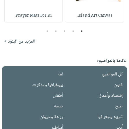
Prayer Mats For Ki
Island Art Canvas
5
4
3
2
1
المزيد من البنود »
لائحة بالمواضيع:
كل المواضيع
لغة
فنون
بيوغرافيا ومذكرات
إقتصاد وأعمال
أطفال
طبخ
صحة
تاريخ وجغرافيا
زراعة وحيوان
أدب
أساطير