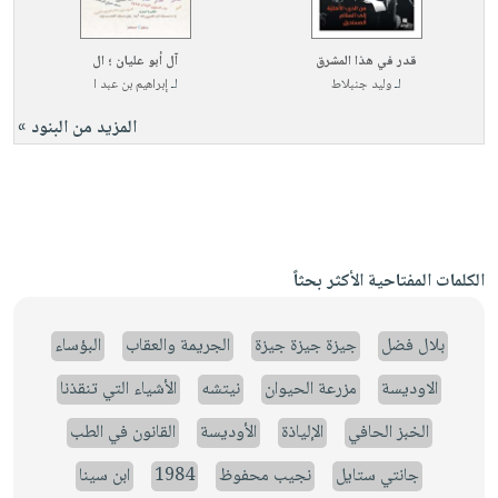
قدر في هذا المشرق
آل أبو عليان ؛ ال
لـ
وليد جنبلاط
لـ
إبراهيم بن عبد ا
المزيد من البنود »
الكلمات المفتاحية الأكثر بحثاً
بلال فضل
جيزة جيزة جيزة
الجريمة والعقاب
البؤساء
الاوديسة
مزرعة الحيوان
نيتشه
الأشياء التي تنقذنا
الخبز الحافي
الإلياذة
الأوديسة
القانون في الطب
جانتي ستايل
نجيب محفوظ
1984
ابن سينا