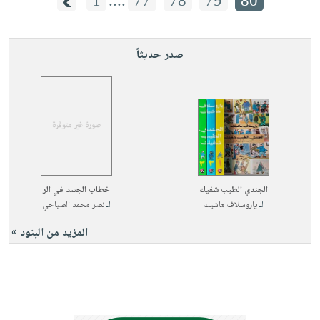
1
....
77
78
79
80
صدر حديثاً
الجندي الطيب شفيك
خطاب الجسد في الر
لـ
ياروسلاف هاشيك
لـ
نصر محمد الصباحي
المزيد من البنود »