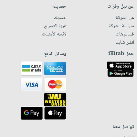
عن نيل وفرات
حسابك
عن الشركة
حسابك
سياسة الشركة
عربة التسوق
فيديوهات
لائحة الأمنيات
انشر كتابك
حمّل iKitab
وسائل الدفع
تواصل معنا