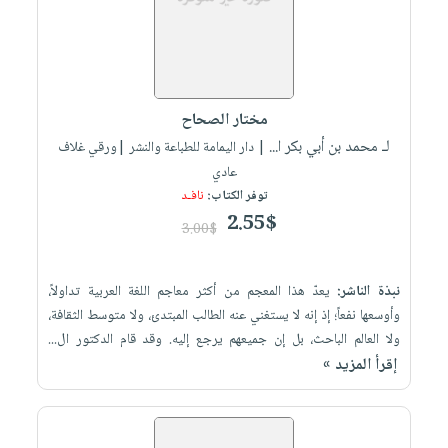
مختار الصحاح
لـ محمد بن أبي بكر ا...
| دار اليمامة للطباعة والنشر |ورقي غلاف
عادي
توفر الكتاب:
نافـد
2.55$
3.00$
نبذة الناشر:
يعدّ هذا المعجم من أكثر معاجم اللغة العربية تداولاً،
وأوسعها نفعاً؛ إذ إنه لا يستغني عنه الطالب المبتدئ، ولا متوسط الثقافة،
ولا العالم الباحث، بل إن جميعهم يرجع إليه. وقد قام الدكتور ال...
إقرأ المزيد »