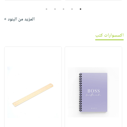
5
4
3
2
1
المزيد من البنود »
اكسسوارات كتب