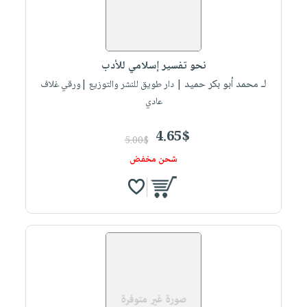
نحو تفسير إسلامي للأدب
لـ محمد أبو بكر حميد
| دار طويق للنشر والتوزيع |ورقي غلاف
عادي
4.65$
5.00$
شحن مخفض