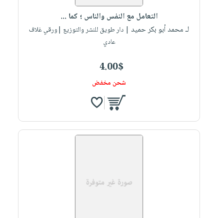
صابون
فيديوهات
عربة
التعامل مع النفس والناس ؛ كما ...
أطفال
أسئلة
التسوق
لـ محمد أبو بكر حميد
| دار طويق للنشر والتوزيع |ورقي غلاف
مناسبات
يتكرر
عادي
طرحها
نشرة
الإصدارات
خدمات
4.00$
نيل
شحن مخفض
وفرات
انشر
كتابك
تواصل
معنا