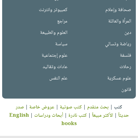
صحافة وإعلام
كمبيوتر وانترنت
المرأة والعائلة
مراجع
دين
العلوم والطبيعة
رياضة وتسالي
سياسة
فلسفة
علوم إجتماعية
رحلات
عادات وتقاليد
علوم عسكرية
علم النفس
قانون
كتب
|
بحث متقدم
|
كتب صوتية
|
عروض خاصة
|
صدر
حديثاً
|
الأكثر مبيعاً
|
كتب نادرة
|
أبحاث ودراسات
|
English
books