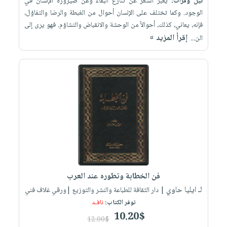
نيل وفرات:
يعبر الشعر عن تنازع البقاء وعن صيرورة الإنسان في
الوجود. وكما تختلف على الإنسان أحوال من الغبطة والرضا والتفاؤل،
فإنه، يعاني، كذلك، أحوالاً من الوحشة والانقباض والتشاؤم. فهو يرى إلى
إقرأ المزيد »
الن...
فن الخطابة وتطوره عند العرب
لـ ايليا حاوي
| دار الثقافة للطباعة والنشر والتوزيع |ورقي غلاف فني
توفر الكتاب:
نافـد
10.20$
12.00$