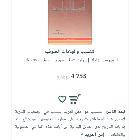
العناية
الأكثر
شحن
أدوات
بالأسنان
مبيعاً
مجاني
المائدة
الحمية
العودة
بنود
الأوعية
والتغذية
للمدارس
مختارة
والتخزين
اشتراكات
اكسسوارات
أدوات
كتب
كل
بحث
التنسيب والولادات الصوفية
المطبخ
الاشتراكات
اكسسوارات
متقدم
لـ ميرسيا ايلياد
| وزارة الثقافة السورية |ورقي غلاف عادي
منزلية
صندوق
القراءة
4.75$
اكسسوارات
5.00$
iKitab
ملابس
نيل
بلا
مطرزات
وفرات
حدود
حقائب
عن
حسابك
نبذة الناشر:
التنسيب هو جعل المريد ينتسب في الجمعيات السرية
حلي
الشركة
لإحدى هذه الجماعات، بتدريبه على ممارسة طقوسها وهو شائع منذ
عناية
لائحة
سياسة
بدايات التاريخ لدى القبائل البدائية إلى أيامنا هذه. كما في الماسونية
بالذات
الأمنيات
إقرأ المزيد »
والحلقات ا...
الشركة