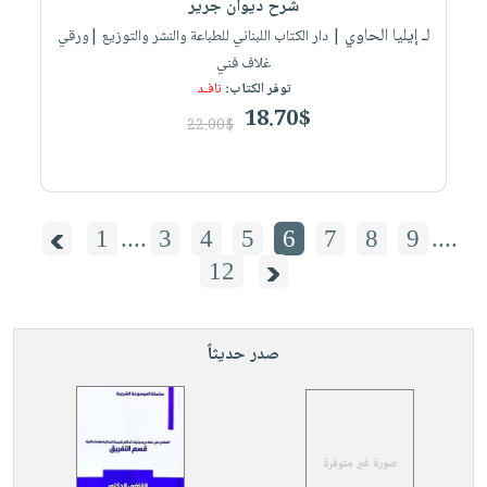
شرح ديوان جرير
لـ إيليا الحاوي
| دار الكتاب اللبناني للطباعة والنشر والتوزيع |ورقي
غلاف فني
توفر الكتاب:
نافـد
18.70$
22.00$
1
....
3
4
5
6
7
8
9
....
12
صدر حديثاً