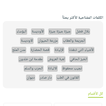
الكلمات المفتاحية الأكثر بحثاً
بلال فضل
جيزة جيزة جيزة
الأوديسة
البؤساء
الجريمة والعقاب
مزرعة الحيوان
الاوديسة
الأشياء التي تنقذنا
الإلياذة
قصة الحضارة
مدن الملح
الخبز الحافي
لعبة العروش
مقدمة ابن خلدون
نجيب محفوظ
الالياذة
الحرب والسلم
القانون في الطب
دار صادر
ديوان
كل الأقسام