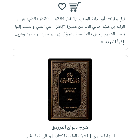
نيل وفرات:
أبو عبادة البحتري (204/ 284هــ - 820/ 897م)، هو أبو
الوليد بن عُبَيْد، طائي الأب من عشيرة "بُحْتُرْ" التي انتمي وانتسب إليها
بنسبه الشعري وحمل تلك النسبة وتجوّل بها، عبر سيرته وعصره وشع...
إقرأ المزيد »
شرح ديوان الفرزدق
لـ ايليا حاوي
| الشركة العالمية للكتاب |ورقي غلاف فني