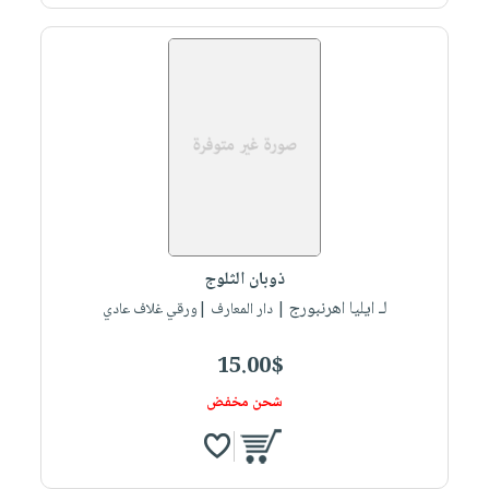
صابون
فيديوهات
عربة
أطفال
أسئلة
التسوق
مناسبات
يتكرر
طرحها
نشرة
الإصدارات
خدمات
نيل
وفرات
انشر
كتابك
ذوبان الثلوج
تواصل
لـ ايليا اهرنبورج
| دار المعارف |ورقي غلاف عادي
معنا
15.00$
شحن مخفض