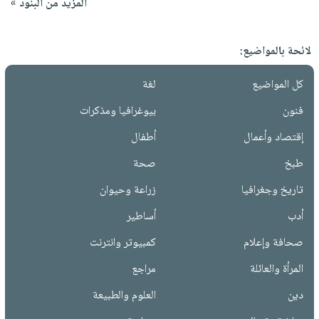
المزيد من البنود »
لائحة بالمواضيع:
كل المواضيع
لغة
فنون
بيوغرافيا ومذكرات
إقتصاد وأعمال
أطفال
طبخ
صحة
تاريخ وجغرافيا
زراعة وحيوان
أدب
أساطير
صحافة وإعلام
كمبيوتر وانترنت
المرأة والعائلة
مراجع
دين
العلوم والطبيعة