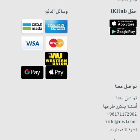
انشر كتابك
حمّل iKitab
وسائل الدفع
تواصل معنا
تواصل معنا
أسئلة يتكرر طرحها
+96171172802
info@nwf.com
نشرة الإصدارات