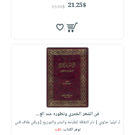
21.25$
25.00$
فن الشعر الخمري وتطوره عند الع...
لـ ايليا حاوي
| دار الثقافة للطباعة والنشر والتوزيع |ورقي غلاف فني
توفر الكتاب:
نافـد