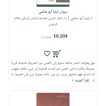
إختياراتنا
تعليمية
أسئلة
إختياراتنا
المواضيع
iKitab
يتكرر
ديوان إيليا أبو ماضي
كتب
بلا
الأكثر
طرحها
لـ إيليا أبو ماضي
أكاديمية
| دار الفكر العربي للطباعة والنشر |ورقي غلاف
الصحة
حدود
مبيعاً
تحميل
كرتوني
والعناية
صندوق
أسئلة
وسائل
masmu3
الشخصية
القراءة
يتكرر
تعليمية
10.20$
على
جديد
12.00$
English
طرحها
صندوق
Android
books
الكل
تحميل
القراءة
تحميل
iKitab
أجهزة
جوائز
المطبخ
masmu3
على
العناية
والسفرة
على
نيل وفرات:
الشعر عاطفة تشوق إلى القصيّ غير المعروف فتجعله قريباً
Android
جديد
الشخصية
Apple
معروفاً، وفكرة تناجي الخفي غير المدرك فتحوله إلى شيء ظاهر مفهوم،
تحميل
العناية
أما الشاعر فهو مخلوق غريب ذو عين ثالثة معنوية ترى في الطبيعة ما
الكل
إقرأ المزيد »
iKitab
لا...
وتصفيف
أواني
متجر
على
الشعر
الطهي
الهدايا
Apple
العناية
أدوات
بالجسم
أقسام
الخبز