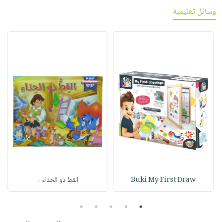
وسائل تعليمية
Buki My First Draw
القط ذو الحذاء -
5
4
3
2
1