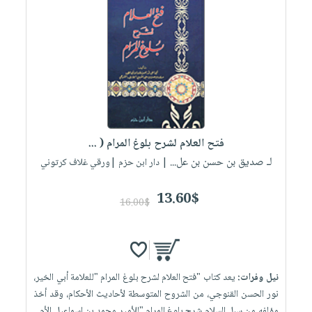
فتح العلام لشرح بلوغ المرام ( ...
لـ صديق بن حسن بن عل...
| دار ابن حزم |ورقي غلاف كرتوني
13.60$
16.00$
نيل وفرات:
يعد كتاب "فتح العلام لشرح بلوغ المرام "للعلامة أبي الخير،
نور الحسن القنوجي، من الشروح المتوسطة لأحاديث الأحكام، وقد أخذ
مؤلفه من سبل السلام شرح بلوغ المرام "للأمير محمد بن إسماعيل الأم...