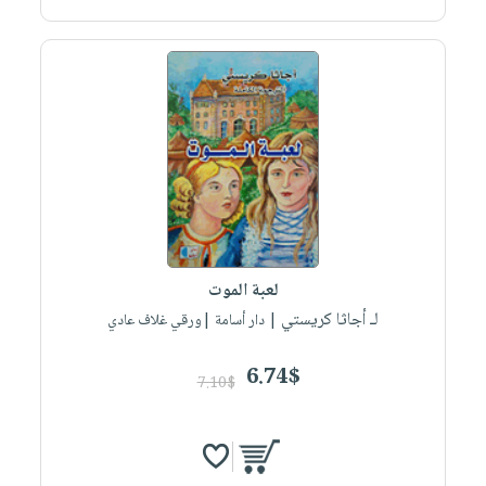
لعبة الموت
لـ أجاثا كريستي
| دار أسامة |ورقي غلاف عادي
6.74$
7.10$