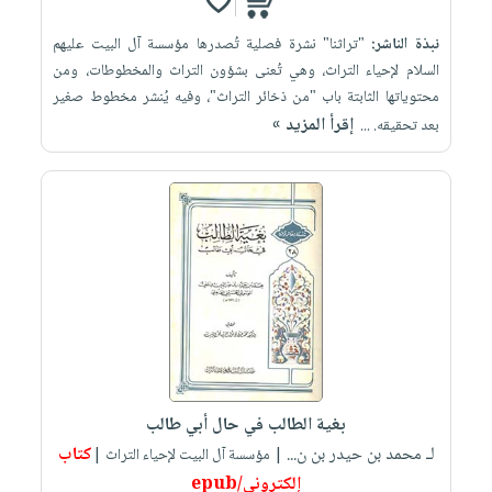
نبذة الناشر:
"تراثنا" نشرة فصلية تُصدرها مؤسسة آل البيت عليهم
السلام لإحياء التراث، وهي تُعنى بشؤون التراث والمخطوطات، ومن
محتوياتها الثابتة باب "من ذخائر التراث"، وفيه يُنشر مخطوط صغير
إقرأ المزيد »
بعد تحقيقه. ...
بغية الطالب في حال أبي طالب
لـ محمد بن حيدر بن ن...
كتاب
| مؤسسة آل البيت لإحياء التراث |
إلكتروني/epub