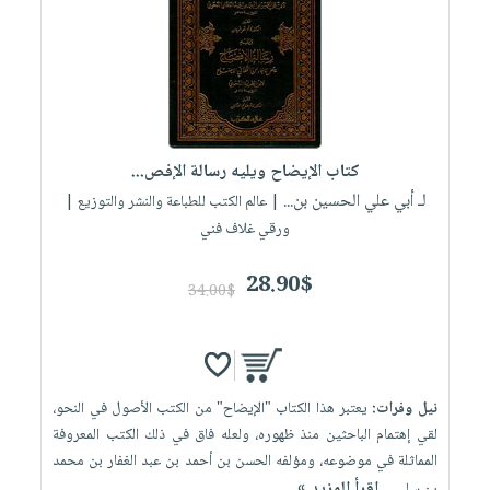
صابون
فيديوهات
عربة
أطفال
أسئلة
التسوق
مناسبات
يتكرر
طرحها
نشرة
الإصدارات
خدمات
كتاب الإيضاح ويليه رسالة الإفص...
نيل
لـ أبي علي الحسين بن...
| عالم الكتب للطباعة والنشر والتوزيع |
وفرات
ورقي غلاف فني
انشر
كتابك
28.90$
34.00$
تواصل
معنا
نيل وفرات:
يعتبر هذا الكتاب "الإيضاح" من الكتب الأصول في النحو،
لقي إهتمام الباحثين منذ ظهوره، ولعله فاق في ذلك الكتب المعروفة
المماثلة في موضوعه، ومؤلفه الحسن بن أحمد بن عبد الغفار بن محمد
إقرأ المزيد »