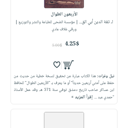
إختياراتنا
تعليمية
أسئلة
إختياراتنا
المواضيع
iKitab
يتكرر
الأربعون الطوال
كتب
بلا
الأكثر
طرحها
لـ ثقة الدين أبي الق...
أكاديمية
| مؤسسة الضحى للطباعة والنشر والتوزيع |
الصحة
حدود
مبيعاً
تحميل
ورقي غلاف عادي
والعناية
صندوق
أسئلة
إختياراتنا
masmu3
الشخصية
القراءة
يتكرر
وسائل
4.25$
على
جديد
5.00$
English
طرحها
تعليمية
Android
books
الكل
تحميل
صندوق
تحميل
iKitab
أجهزة
القراءة
المطبخ
masmu3
على
العناية
والسفرة
على
جوائز
نيل وفرات:
هذا الكتاب عبارة عن تحقيق لنسخة خطية من حديث من
Android
جديد
الشخصية
Apple
حفظ على أمتي أربعين حديثاً" أو ما يعرف بـ "الأربعين الطوال" للحافظ
تحميل
العناية
ابن عساكر صاحب تاريخ دمشق توفي سنة 571 هـ. وقد عمل الأستاذ
الكل
إقرأ المزيد »
iKitab
"حمدي عبد ...
وتصفيف
أواني
متجر
على
الشعر
الطهي
الهدايا
Apple
العناية
أدوات
بالجسم
أقسام
الخبز