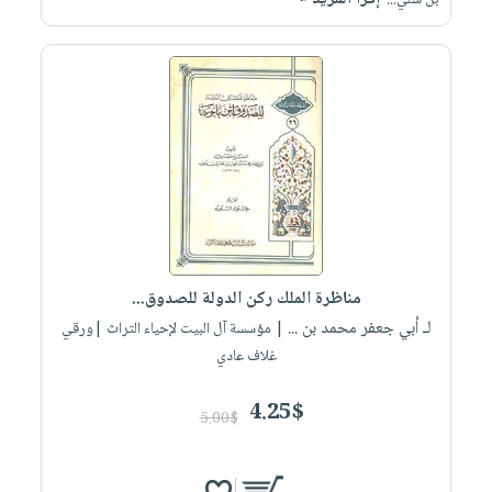
بن سلي...
مناظرة الملك ركن الدولة للصدوق...
لـ أبي جعفر محمد بن ...
| مؤسسة آل البيت لإحياء التراث |ورقي
غلاف عادي
4.25$
5.00$