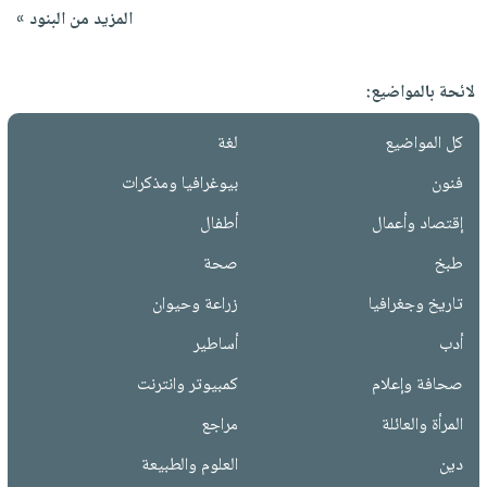
المزيد من البنود »
لائحة بالمواضيع:
كل المواضيع
لغة
فنون
بيوغرافيا ومذكرات
إقتصاد وأعمال
أطفال
طبخ
صحة
تاريخ وجغرافيا
زراعة وحيوان
أدب
أساطير
صحافة وإعلام
كمبيوتر وانترنت
المرأة والعائلة
مراجع
دين
العلوم والطبيعة