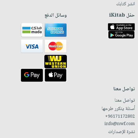
انشر كتابك
حمّل iKitab
وسائل الدفع
تواصل معنا
تواصل معنا
أسئلة يتكرر طرحها
+96171172802
info@nwf.com
نشرة الإصدارات