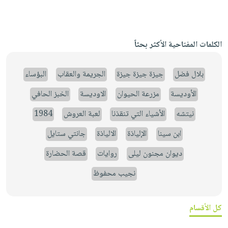
الكلمات المفتاحية الأكثر بحثاً
بلال فضل
جيزة جيزة جيزة
الجريمة والعقاب
البؤساء
الأوديسة
مزرعة الحيوان
الاوديسة
الخبز الحافي
نيتشه
الأشياء التي تنقذنا
لعبة العروش
1984
ابن سينا
الإلياذة
الالياذة
جانتي ستايل
ديوان مجنون ليلى
روايات
قصة الحضارة
نجيب محفوظ
كل الأقسام