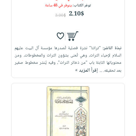
توفر الكتاب:
يتوفر في 48 ساعة
2.10$
3.00$
نبذة الناشر:
"تراثنا" نشرة فصلية تُصدرها مؤسسة آل البيت عليهم
السلام لإحياء التراث، وهي تُعنى بشؤون التراث والمخطوطات، ومن
محتوياتها الثابتة باب "من ذخائر التراث"، وفيه يُنشر مخطوط صغير
إقرأ المزيد »
بعد تحقيقه. ...