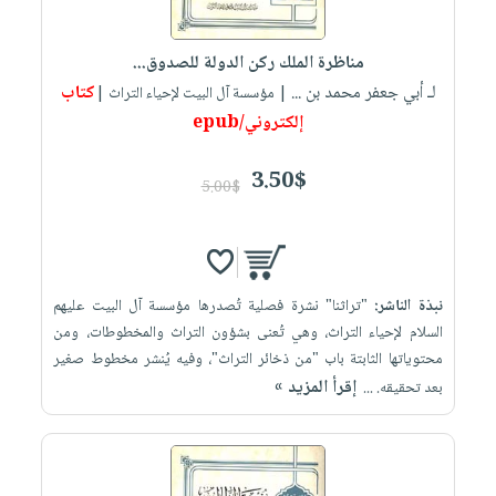
مناظرة الملك ركن الدولة للصدوق...
لـ أبي جعفر محمد بن ...
كتاب
| مؤسسة آل البيت لإحياء التراث |
إلكتروني/epub
3.50$
5.00$
نبذة الناشر:
"تراثنا" نشرة فصلية تُصدرها مؤسسة آل البيت عليهم
السلام لإحياء التراث، وهي تُعنى بشؤون التراث والمخطوطات، ومن
محتوياتها الثابتة باب "من ذخائر التراث"، وفيه يُنشر مخطوط صغير
إقرأ المزيد »
بعد تحقيقه. ...