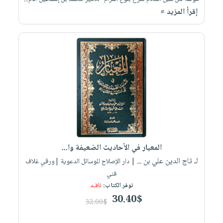
إقرأ المزيد »
المعيار في الأحاديث الضعيفة وا...
لـ تاج الدين علي بن ...
| دار الإصلاح للوسائل الدعوية |ورقي غلاف
فني
توفر الكتاب:
نافـد
30.40$
32.00$