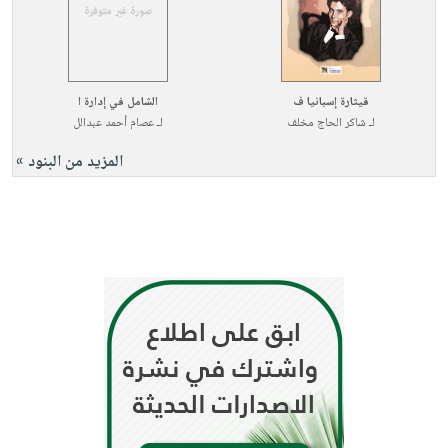
قيثارة إسبانيا ف
الشامل في إدارة ا
لـ
شاكر الحاج مخلف
لـ
عصام أحمد عبدالل
المزيد من البنود »