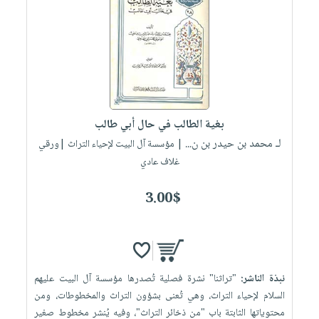
بغية الطالب في حال أبي طالب
لـ محمد بن حيدر بن ن...
| مؤسسة آل البيت لإحياء التراث |ورقي
غلاف عادي
3.00$
نبذة الناشر:
"تراثنا" نشرة فصلية تُصدرها مؤسسة آل البيت عليهم
السلام لإحياء التراث، وهي تُعنى بشؤون التراث والمخطوطات، ومن
محتوياتها الثابتة باب "من ذخائر التراث"، وفيه يُنشر مخطوط صغير