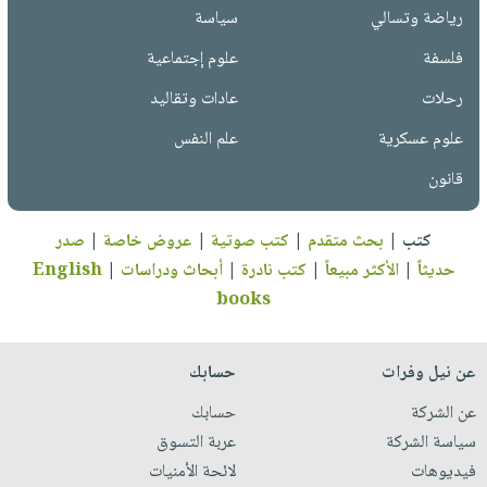
رياضة وتسالي
سياسة
فلسفة
علوم إجتماعية
رحلات
عادات وتقاليد
علوم عسكرية
علم النفس
قانون
كتب
|
بحث متقدم
|
كتب صوتية
|
عروض خاصة
|
صدر
حديثاً
|
الأكثر مبيعاً
|
كتب نادرة
|
أبحاث ودراسات
|
English
books
عن نيل وفرات
حسابك
عن الشركة
حسابك
سياسة الشركة
عربة التسوق
فيديوهات
لائحة الأمنيات