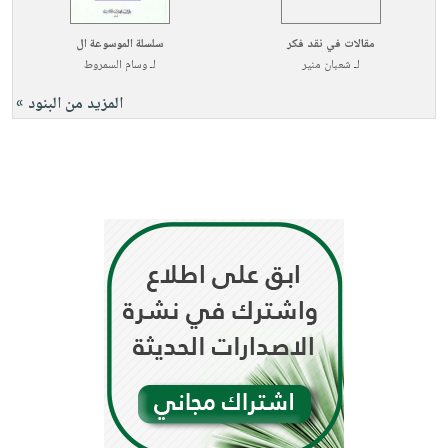
صابون
فيديوهات
عربة
أطفال
مقالات في نقد فكر
سلسلة الموسوعة ال
أسئلة
التسوق
لـ
شعبان منير
لـ
وسام السمروط
مناسبات
يتكرر
طرحها
نشرة
المزيد من البنود »
الإصدارات
خدمات
نيل
وفرات
انشر
كتابك
تواصل
معنا