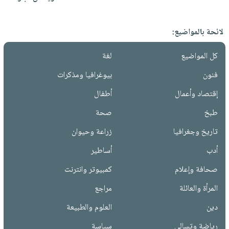
لائحة بالمواضيع:
كل المواضيع
لغة
فنون
بيوغرافيا ومذكرات
إقتصاد وأعمال
أطفال
طبخ
صحة
تاريخ وجغرافيا
زراعة وحيوان
أدب
أساطير
صحافة وإعلام
كمبيوتر وانترنت
المرأة والعائلة
مراجع
دين
العلوم والطبيعة
رياضة وتسالي
سياسة