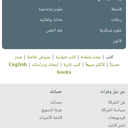
فلسفة
علوم إجتماعية
رحلات
عادات وتقاليد
علوم عسكرية
علم النفس
قانون
كتب
|
بحث متقدم
|
كتب صوتية
|
عروض خاصة
|
صدر
حديثاً
|
الأكثر مبيعاً
|
كتب نادرة
|
أبحاث ودراسات
|
English
books
عن نيل وفرات
حسابك
عن الشركة
حسابك
سياسة الشركة
عربة التسوق
فيديوهات
لائحة الأمنيات
انشر كتابك