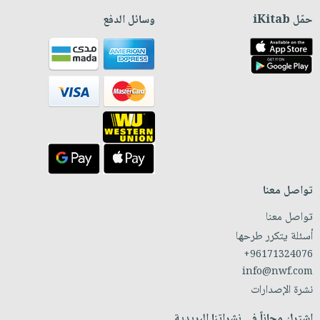
حمّل iKitab
وسائل الدفع
تواصل معنا
تواصل معنا
أسئلة يتكرر طرحها
+96171324076
info@nwf.com
نشرة الإصدارات
اشترك مجاناً في نشراتنا البريدية