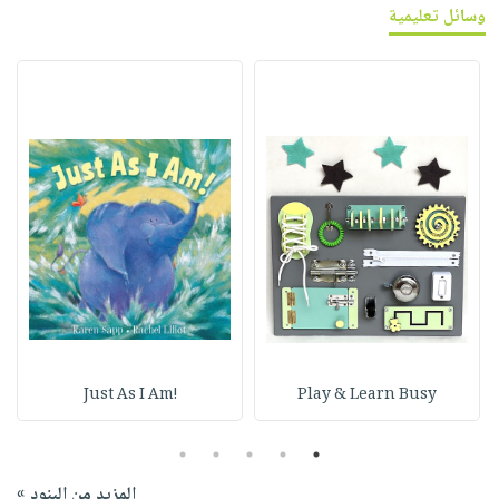
وسائل تعليمية
!Just As I Am
Play & Learn Busy
5
4
3
2
1
المزيد من البنود »