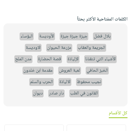
الكلمات المفتاحية الأكثر بحثاً
بلال فضل
جيزة جيزة جيزة
الأوديسة
البؤساء
الجريمة والعقاب
مزرعة الحيوان
الاوديسة
الأشياء التي تنقذنا
الإلياذة
قصة الحضارة
مدن الملح
الخبز الحافي
لعبة العروش
مقدمة ابن خلدون
نجيب محفوظ
الالياذة
الحرب والسلم
القانون في الطب
دار صادر
ديوان
كل الأقسام