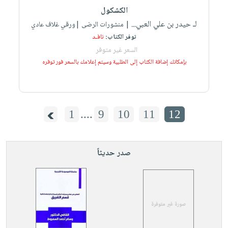
العناية
الأكثر
شحن
الكشكول
أدوات
بالأسنان
مبيعاً
مجاني
لـ حيدر بن علي العبي...
| منشورات الرضى |ورقي غلاف عادي
المائدة
الحمية
العودة
توفر الكتاب:
نافـد
بنود
الأوعية
والتغذية
للمدارس
السعر غير متوفر
مختارة
والتخزين
اشتراكات
بإمكانك إضافة الكتاب إلى الطلبية وسيتم إعلامك بالسعر فور توفره
اكسسوارات
أدوات
كتب
كل
بحث
المطبخ
الاشتراكات
اكسسوارات
متقدم
منزلية
صندوق
1
....
9
10
11
12
القراءة
اكسسوارات
iKitab
ملابس
نيل
بلا
صدر حديثاً
مطرزات
وفرات
حدود
حقائب
عن
حسابك
حلي
الشركة
عناية
لائحة
سياسة
بالذات
الأمنيات
الشركة