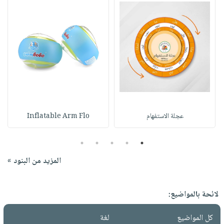
عجلة الاستفهام
Inflatable Arm Flo
5
4
3
2
1
المزيد من البنود »
لائحة بالمواضيع:
كل المواضيع
لغة