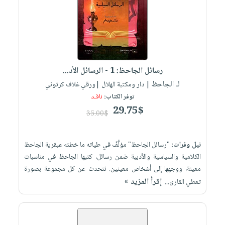
العناية
الأكثر
شحن
أدوات
بالأسنان
مبيعاً
مجاني
المائدة
الحمية
العودة
بنود
الأوعية
والتغذية
للمدارس
مختارة
والتخزين
اشتراكات
اكسسوارات
رسائل الجاحظ: 1 - الرسائل الأد...
أدوات
كتب
كل
بحث
لـ الجاحظ
المطبخ
| دار ومكتبة الهلال |ورقي غلاف كرتوني
الاشتراكات
اكسسوارات
متقدم
توفر الكتاب:
نافـد
منزلية
صندوق
29.75$
35.00$
القراءة
اكسسوارات
iKitab
ملابس
نيل
نيل وفرات:
"رسائل الجاحظ" مؤلًّفٌ في طياته ما خطته عبقرية الجاحظ
بلا
مطرزات
وفرات
الكلامية والسياسية والأدبية ضمن رسائل، كتبها الجاحظ في مناسبات
حدود
حقائب
معينة، ووجهها إلى أشخاص معينين. نتحدث عن كل مجموعة بصورة
عن
حسابك
إقرأ المزيد »
تعطي القارئ...
حلي
الشركة
عناية
لائحة
سياسة
بالذات
الأمنيات
الشركة