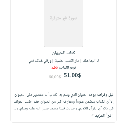
صابون
فيديوهات
عربة
أطفال
أسئلة
التسوق
مناسبات
يتكرر
طرحها
نشرة
الإصدارات
خدمات
نيل
وفرات
كتاب الحيوان
لـ الجاحظ
| دار الكتب العلمية |ورقي غلاف فني
انشر
توفر الكتاب:
نافـد
كتابك
51.00$
60.00$
تواصل
معنا
نيل وفرات:
يوهم العنوان الذي وسم به الكتاب أنه مقصور على الحيوان،
إلا أن الكتاب يتضمن علوماً ومعارف أكبر من العنوان، فقد أطنب المؤلف
في ذكر آي القرآن الكريم، وحديث نبينا محمد صلى الله عليه وسلم، و...
إقرأ المزيد »