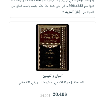
بالجاحظ لجحوظ في عينيه. ولد بالبصرة عام 160هـ/775م وتوفاه الله
فيها عام 255هـ/869م. في بني كنانة نشأ نشأة يتيمة بائسة، فذاق من
إقرأ المزيد »
الحياة مرّ...
البيان والتبيين
لـ الجاحظ
| شركة الأعلمي للمطبوعات |ورقي غلاف فني
20.40$
24.00$