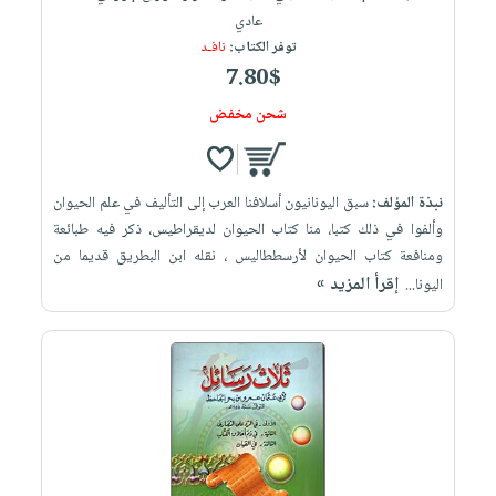
عادي
توفر الكتاب:
نافـد
7.80$
شحن مخفض
نبذة المؤلف:
سبق اليونانيون أسلافنا العرب إلى التأليف في علم الحيوان
وألفوا في ذلك كتبا، منا كتاب الحيوان لديقراطيس، ذكر فيه طبائعة
ومنافعة كتاب الحيوان لأرسططاليس ، نقله ابن البطريق قديما من
إقرأ المزيد »
اليونا...