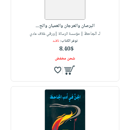
البرصان والعرجان والعميان والح...
لـ الجاحظ
| مؤسسة الرسالة |ورقي غلاف عادي
توفر الكتاب:
نافـد
8.40$
شحن مخفض