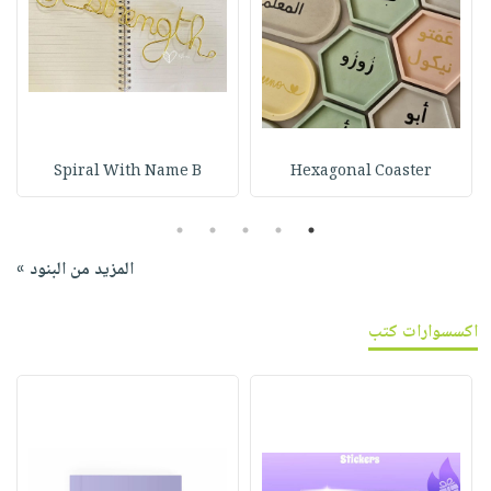
Spiral With Name B
Hexagonal Coaster
5
4
3
2
1
المزيد من البنود »
اكسسوارات كتب