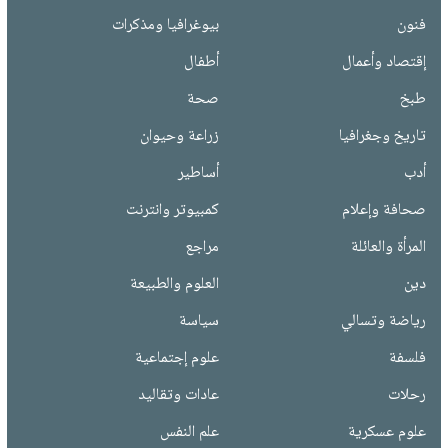
فنون
بيوغرافيا ومذكرات
إقتصاد وأعمال
أطفال
طبخ
صحة
تاريخ وجغرافيا
زراعة وحيوان
أدب
أساطير
صحافة وإعلام
كمبيوتر وانترنت
المرأة والعائلة
مراجع
دين
العلوم والطبيعة
رياضة وتسالي
سياسة
فلسفة
علوم إجتماعية
رحلات
عادات وتقاليد
علوم عسكرية
علم النفس