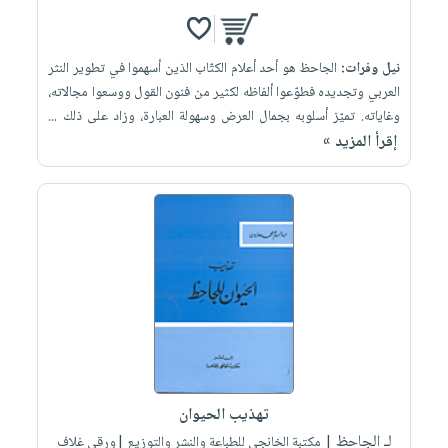
نيل وفرات:
الجاحظ هو أحد أعلام الكتّاب الذين أسهموا في تطوير النثر
العربي وتجديده فطوّعوا ألفاظه لكثير من فنون القول ووسعوا مجالاته،
وغاياته. تميّز أسلوبه بجمال العرض وسهولة العبارة، وزاد على ذلك ...
إقرأ المزيد »
تهذيب الحيوان
لـ الجاحظ
| مكتبة الخانجي للطباعة والنشر والتوزيع |ورقي غلاف