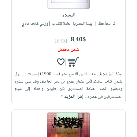
إختياراتنا
تعليمية
أسئلة
إختياراتنا
المواضيع
iKitab
يتكرر
البخلاء
كتب
بلا
الأكثر
طرحها
لـ الجاحظ
أكاديمية
| الهيئة المصرية العامة للكتاب |ورقي غلاف عادي
الصحة
حدود
مبيعاً
تحميل
والعناية
صندوق
أسئلة
إختياراتنا
masmu3
8.40$
الشخصية
القراءة
10.50$
يتكرر
وسائل
على
جديد
شحن مخفض
English
طرحها
تعليمية
Android
books
الكل
تحميل
صندوق
تحميل
iKitab
أجهزة
القراءة
المطبخ
masmu3
نبذة المؤلف:
فى ختام القرن التاسع عشر (سنة 1900) إصدرت دار برل
على
العناية
والسفرة
على
جوائز
بليدن كتاب البخلاء لأبى عثمان عمرو بن بحر الجاحظ. وقد عنى بنشره
Android
جديد
الشخصية
Apple
وتحقيق نصه العلامة المستشرق فان فلوتن وأهداه إلى شيخ
تحميل
العناية
إقرأ المزيد »
المستشرقين فى عصره...
الكل
iKitab
وتصفيف
أواني
متجر
على
الشعر
الطهي
الهدايا
Apple
العناية
أدوات
بالجسم
أقسام
الخبز