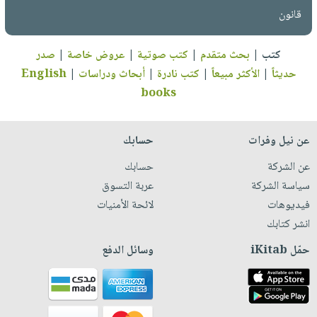
قانون
كتب
|
بحث متقدم
|
كتب صوتية
|
عروض خاصة
|
صدر
حديثاً
|
الأكثر مبيعاً
|
كتب نادرة
|
أبحاث ودراسات
|
English
books
عن نيل وفرات
حسابك
عن الشركة
حسابك
سياسة الشركة
عربة التسوق
فيديوهات
لائحة الأمنيات
انشر كتابك
حمّل iKitab
وسائل الدفع