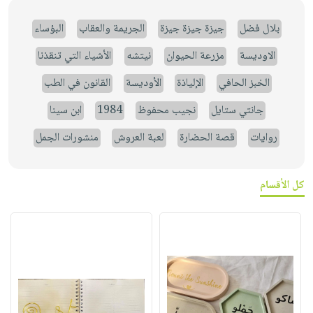
بلال فضل
جيزة جيزة جيزة
الجريمة والعقاب
البؤساء
الاوديسة
مزرعة الحيوان
نيتشه
الأشياء التي تنقذنا
الخبز الحافي
الإلياذة
الأوديسة
القانون في الطب
جانتي ستايل
نجيب محفوظ
1984
ابن سينا
روايات
قصة الحضارة
لعبة العروش
منشورات الجمل
كل الأقسام