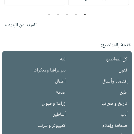
5
4
3
2
1
المزيد من البنود »
لائحة بالمواضيع:
كل المواضيع
لغة
فنون
بيوغرافيا ومذكرات
إقتصاد وأعمال
أطفال
طبخ
صحة
تاريخ وجغرافيا
زراعة وحيوان
أدب
أساطير
صحافة وإعلام
كمبيوتر وانترنت