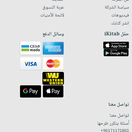
سياسة الشركة
عربة التسوق
فيديوهات
لائحة الأمنيات
انشر كتابك
حمّل iKitab
وسائل الدفع
تواصل معنا
تواصل معنا
أسئلة يتكرر طرحها
+96171172802