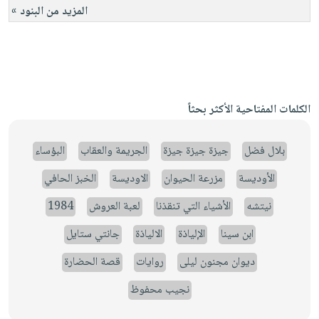
المزيد من البنود »
الكلمات المفتاحية الأكثر بحثاً
بلال فضل
جيزة جيزة جيزة
الجريمة والعقاب
البؤساء
الأوديسة
مزرعة الحيوان
الاوديسة
الخبز الحافي
نيتشه
الأشياء التي تنقذنا
لعبة العروش
1984
ابن سينا
الإلياذة
الالياذة
جانتي ستايل
ديوان مجنون ليلى
روايات
قصة الحضارة
نجيب محفوظ