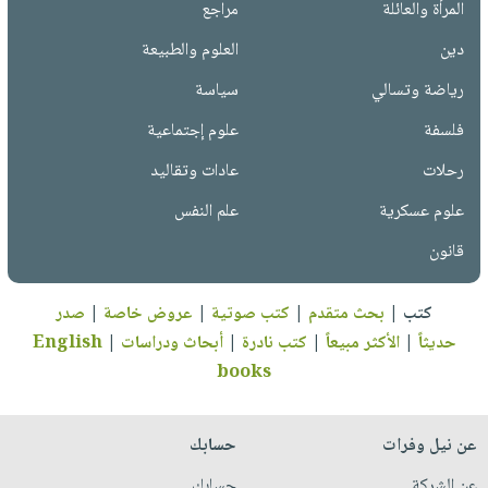
المرأة والعائلة
مراجع
دين
العلوم والطبيعة
رياضة وتسالي
سياسة
فلسفة
علوم إجتماعية
رحلات
عادات وتقاليد
علوم عسكرية
علم النفس
قانون
كتب
|
بحث متقدم
|
كتب صوتية
|
عروض خاصة
|
صدر
حديثاً
|
الأكثر مبيعاً
|
كتب نادرة
|
أبحاث ودراسات
|
English
books
عن نيل وفرات
حسابك
عن الشركة
حسابك