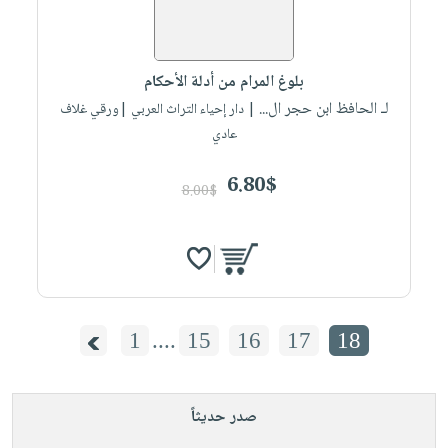
صابون
فيديوهات
عربة
أطفال
أسئلة
التسوق
مناسبات
يتكرر
بلوغ المرام من أدلة الأحكام
طرحها
نشرة
لـ الحافظ ابن حجر ال...
| دار إحياء التراث العربي |ورقي غلاف
الإصدارات
خدمات
عادي
نيل
6.80$
وفرات
8.00$
انشر
كتابك
تواصل
معنا
1
....
15
16
17
18
صدر حديثاً