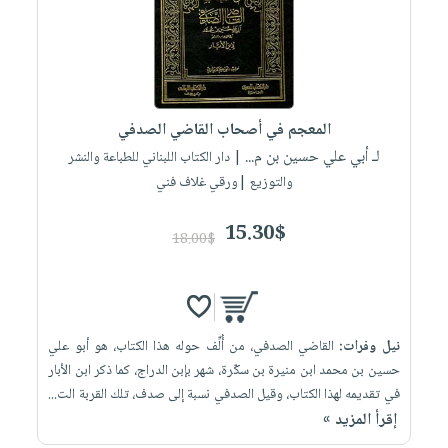
صابون
فيديوهات
عربة
أطفال
أسئلة
التسوق
مناسبات
يتكرر
طرحها
نشرة
المعجم في أصحاب القاضي الصدفي
الإصدارات
خدمات
لـ أبي علي حسين بن م...
| دار الكتاب اللبناني للطباعة والنشر
نيل
والتوزيع |ورقي غلاف فني
وفرات
انشر
15.30$
18.00$
كتابك
تواصل
معنا
نيل وفرات:
القاضي الصدفي، من أُلِّف حوله هذا الكتاب، هو أبو علي
حسين بن محمد ابن منيرة بن سكّرة، شهر بإبن الدراج، كما ذكر ابن الأبار
في تقديمه لهذا الكتاب، وقيل الصدفي نسبة إلى صدف، تلك القربة الت...
إقرأ المزيد »