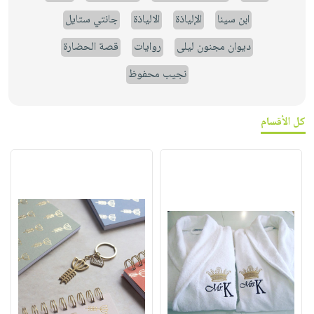
ابن سينا
الإلياذة
الالياذة
جانتي ستايل
ديوان مجنون ليلى
روايات
قصة الحضارة
نجيب محفوظ
كل الأقسام