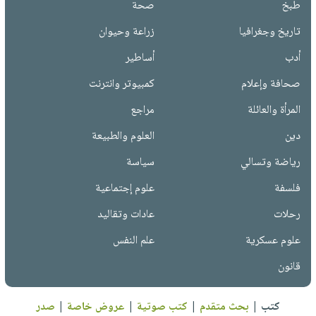
طبخ
صحة
تاريخ وجغرافيا
زراعة وحيوان
أدب
أساطير
صحافة وإعلام
كمبيوتر وانترنت
المرأة والعائلة
مراجع
دين
العلوم والطبيعة
رياضة وتسالي
سياسة
فلسفة
علوم إجتماعية
رحلات
عادات وتقاليد
علوم عسكرية
علم النفس
قانون
كتب
|
بحث متقدم
|
كتب صوتية
|
عروض خاصة
|
صدر