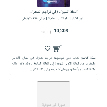
إختياراتنا
تعليمية
أسئلة
إختياراتنا
المواضيع
iKitab
يتكرر
الحلة السيراء (في تراجم الشعرا...
كتب
بلا
الأكثر
طرحها
لـ ابن الابار
أكاديمية
| دار الكتب العلمية |ورقي غلاف كرتوني
الصحة
حدود
مبيعاً
تحميل
والعناية
صندوق
أسئلة
إختياراتنا
masmu3
10.20$
الشخصية
القراءة
12.00$
يتكرر
وسائل
على
جديد
English
طرحها
تعليمية
Android
books
الكل
تحميل
صندوق
تحميل
iKitab
أجهزة
القراءة
المطبخ
masmu3
نبذة الناشر:
كتاب أدبي موضوعه تراجم شعراء في أعيان الأندلس
على
العناية
والسفرة
على
جوائز
والمغرب من المائة الأولى للهجرة إلى المائة السابعة ، وقد ذكر أماكن
Android
جديد
الشخصية
Apple
ولادة الشعراء وأعمالهم وبعض أشعارهم وغير ذلك الكثير.
تحميل
العناية
الكل
iKitab
وتصفيف
أواني
متجر
على
الشعر
الطهي
الهدايا
Apple
العناية
أدوات
بالجسم
أقسام
الخبز