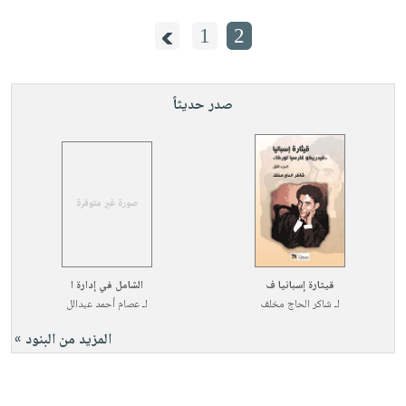
1
2
صدر حديثاً
قيثارة إسبانيا ف
الشامل في إدارة ا
لـ
شاكر الحاج مخلف
لـ
عصام أحمد عبدالل
المزيد من البنود »