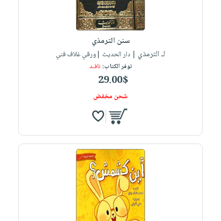
سنن الترمذي
لـ الترمذي
| دار الحديث |ورقي غلاف فني
توفر الكتاب:
نافـد
29.00$
شحن مخفض