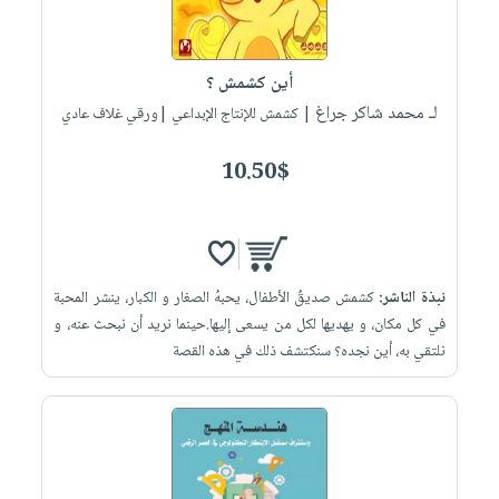
أين كشمش ؟
لـ محمد شاكر جراغ
| كشمش للإنتاج الإبداعي |ورقي غلاف عادي
10.50$
نبذة الناشر:
كشمش صديقُ الأطفال، يحبهُ الصغار و الكبار، ينشر المحبة
في كل مكان، و يهديها لكل من يسعى إليها.حينما نريد أن نبحث عنه، و
نلتقي به، أين نجده؟ سنكتشف ذلك في هذه القصة