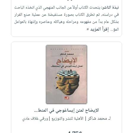
نبذة الناشر:
يتحدث الكتاب أولاً عن الجانب المنهجي الذي اتخذه الباحث
في دراسته، ثم تطرق الكتاب بصورة مستفيضة ‏عن عملية صنع القرار
بشكل عام بدأ من مفهومه ومراحله وهياكله وعناصره وإنتهاءً بالعوامل
إقرأ المزيد »
المؤ...
الإيضاح لمتن إيساغوجي في المنط...
لـ محمد شاكر
| الأهلية للنشر والتوزيع |ورقي غلاف عادي