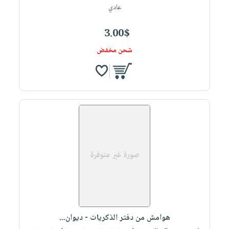
عادي
3.00$
شحن مخفض
هوامش من دفتر الذكريات - ديوان...