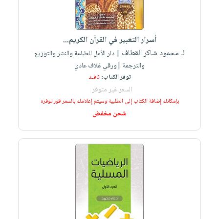
صابون
فيديوهات
عربة
أطفال
أسئلة
التسوق
مناسبات
يتكرر
أسرار التعبير في القرآن الكريم...
طرحها
نشرة
لـ محمود شاكر القطاف
| دار الأمل للطباعة والنشر والتوزيع
الإصدارات
خدمات
والترجمة |ورقي غلاف عادي
نيل
توفر الكتاب:
نافـد
السعر غير متوفر
وفرات
بإمكانك إضافة الكتاب إلى الطلبية وسيتم إعلامك بالسعر فور توفره
انشر
شحن مخفض
كتابك
تواصل
معنا