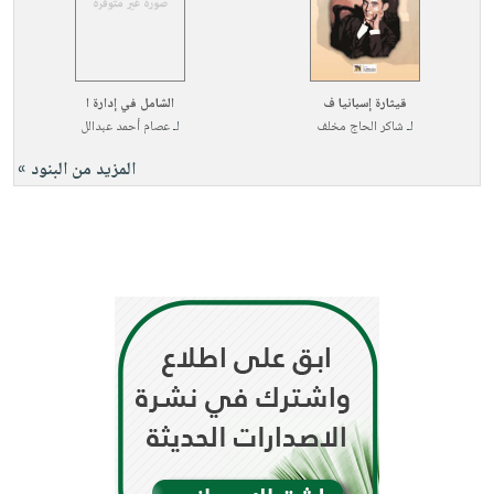
قيثارة إسبانيا ف
الشامل في إدارة ا
لـ
شاكر الحاج مخلف
لـ
عصام أحمد عبدالل
المزيد من البنود »