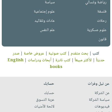
رياضة وتسالي
سياسة
فلسفة
علوم إجتماعية
رحلات
عادات وتقاليد
علوم عسكرية
علم النفس
قانون
كتب
|
بحث متقدم
|
كتب صوتية
|
عروض خاصة
|
صدر
حديثاً
|
الأكثر مبيعاً
|
كتب نادرة
|
أبحاث ودراسات
|
English
books
عن نيل وفرات
حسابك
عن الشركة
حسابك
سياسة الشركة
عربة التسوق
فيديوهات
لائحة الأمنيات