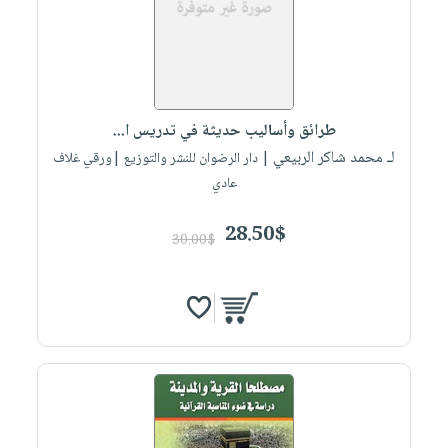
طرائق وأساليب حديثة في تدريس ا...
لـ محمد شاكر الربيعي
| دار الرضوان للنشر والتوزيع |ورقي غلاف
عادي
28.50$
30.00$