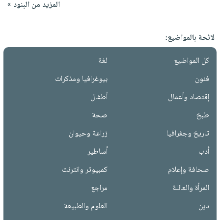
المزيد من البنود »
لائحة بالمواضيع:
كل المواضيع
لغة
فنون
بيوغرافيا ومذكرات
إقتصاد وأعمال
أطفال
طبخ
صحة
تاريخ وجغرافيا
زراعة وحيوان
أدب
أساطير
صحافة وإعلام
كمبيوتر وانترنت
المرأة والعائلة
مراجع
دين
العلوم والطبيعة