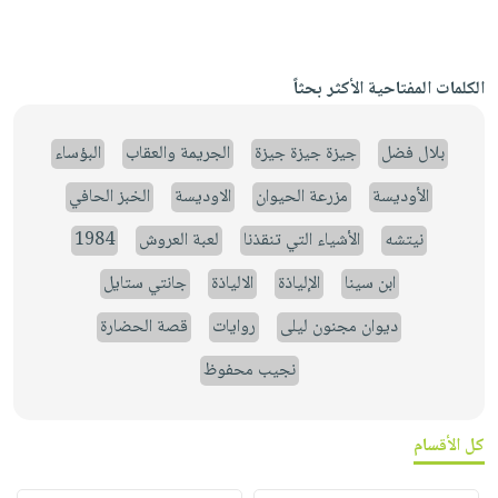
الكلمات المفتاحية الأكثر بحثاً
بلال فضل
جيزة جيزة جيزة
الجريمة والعقاب
البؤساء
الأوديسة
مزرعة الحيوان
الاوديسة
الخبز الحافي
نيتشه
الأشياء التي تنقذنا
لعبة العروش
1984
ابن سينا
الإلياذة
الالياذة
جانتي ستايل
ديوان مجنون ليلى
روايات
قصة الحضارة
نجيب محفوظ
كل الأقسام