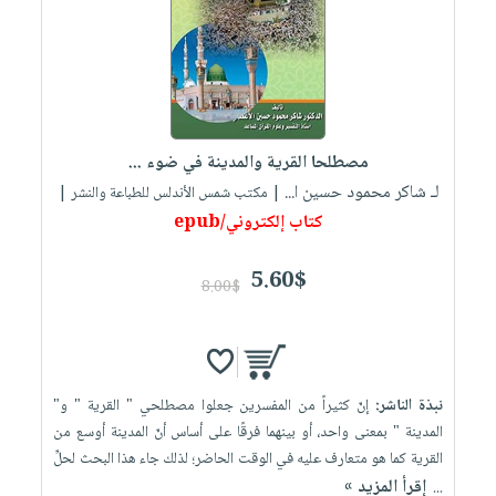
مصطلحا القرية والمدينة في ضوء ...
لـ شاكر محمود حسين ا...
| مكتب شمس الأندلس للطباعة والنشر |
كتاب إلكتروني/epub
5.60$
8.00$
نبذة الناشر:
إنّ كثيراً من المفسرين جعلوا مصطلحي " القرية " و"
المدينة " بمعنى واحد، أو بينهما فرقًا على أساس أنّ المدينة أوسع من
القرية كما هو متعارف عليه في الوقت الحاضر؛ لذلك جاء هذا البحث لحلِّ
إقرأ المزيد »
...