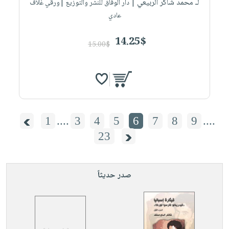
لـ محمد شاكر الربيعي
| دار الوفاق للنشر والتوزيع |ورقي غلاف
عادي
14.25$
15.00$
1
....
3
4
5
6
7
8
9
....
23
صدر حديثاً