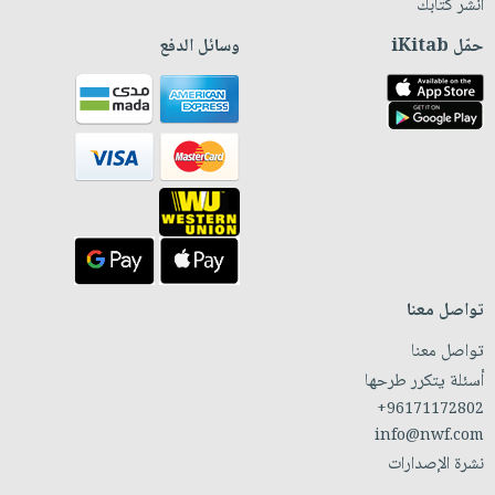
انشر كتابك
حمّل iKitab
وسائل الدفع
تواصل معنا
تواصل معنا
أسئلة يتكرر طرحها
+96171172802
info@nwf.com
نشرة الإصدارات