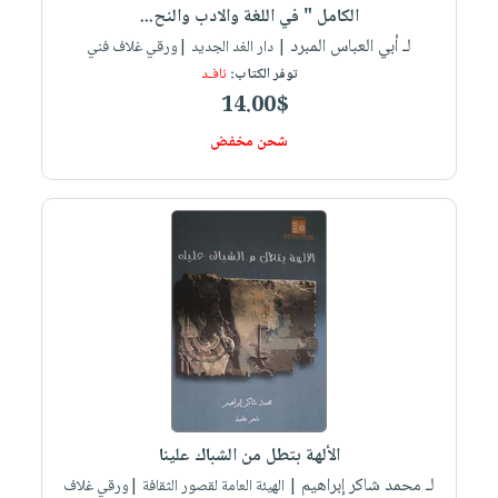
الكامل " في اللغة والادب والنح...
لـ أبي العباس المبرد
| دار الغد الجديد |ورقي غلاف فني
توفر الكتاب:
نافـد
14.00$
شحن مخفض
الألهة بتطل من الشباك علينا
لـ محمد شاكر إبراهيم
| الهيئة العامة لقصور الثقافة |ورقي غلاف