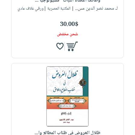
وظائف أعضاء النبات "فسيولوجيا ...
لـ محمد نصر الدين مس...
| المكتبة العصرية |ورقي غلاف عادي
30.00$
شحن مخفض
ظلال العروض في ظئاب المطالع وا...