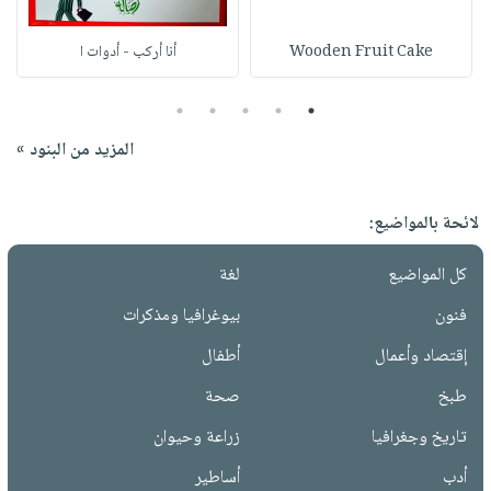
Wooden Fruit Cake
أنا أركب - أدوات ا
5
4
3
2
1
المزيد من البنود »
لائحة بالمواضيع:
كل المواضيع
لغة
فنون
بيوغرافيا ومذكرات
إقتصاد وأعمال
أطفال
طبخ
صحة
تاريخ وجغرافيا
زراعة وحيوان
أدب
أساطير