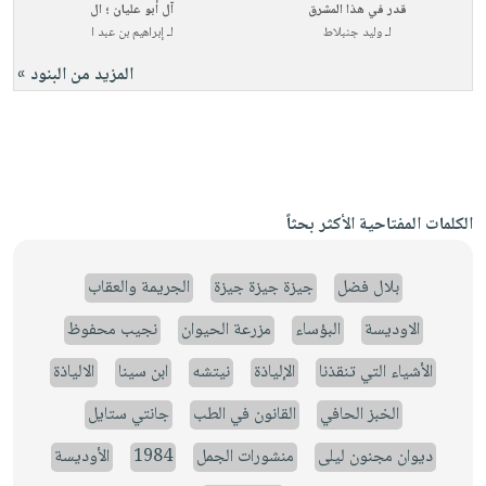
قدر في هذا المشرق
آل أبو عليان ؛ ال
لـ
وليد جنبلاط
لـ
إبراهيم بن عبد ا
المزيد من البنود »
الكلمات المفتاحية الأكثر بحثاً
بلال فضل
جيزة جيزة جيزة
الجريمة والعقاب
الاوديسة
البؤساء
مزرعة الحيوان
نجيب محفوظ
الأشياء التي تنقذنا
الإلياذة
نيتشه
ابن سينا
الالياذة
الخبز الحافي
القانون في الطب
جانتي ستايل
ديوان مجنون ليلى
منشورات الجمل
1984
الأوديسة