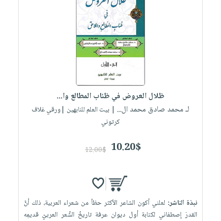
ظلال العروض في ظئاب المطالع وا...
لـ محمد صادق محمد ال...
| بيت العلم للنابهين |ورقي غلاف
كرتوني
10.20$
12.00$
نبذة الناشر:
لعلني أكون الشاعر الأكثر حظاً من شعراء العربية، ذلك أنَّ
القدرَ إصطفاني لكتابة أول ديوان عرفة تاريخُ الشِّعر العربيّ قديمِه