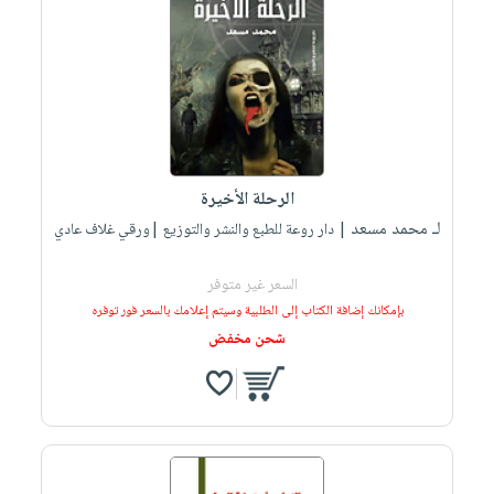
صابون
فيديوهات
عربة
أطفال
أسئلة
التسوق
مناسبات
يتكرر
طرحها
نشرة
الإصدارات
خدمات
نيل
الرحلة الأخيرة
وفرات
لـ محمد مسعد
| دار روعة للطبع والنشر والتوزيع |ورقي غلاف عادي
انشر
كتابك
السعر غير متوفر
تواصل
بإمكانك إضافة الكتاب إلى الطلبية وسيتم إعلامك بالسعر فور توفره
معنا
شحن مخفض