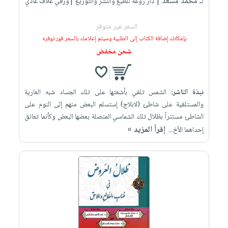
لـ محمد مسعد
| دار روعة للطبع والنشر والتوزيع |ورقي غلاف عادي
السعر غير متوفر
بإمكانك إضافة الكتاب إلى الطلبية وسيتم إعلامك بالسعر فور توفره
شحن مخفض
نبذة الناشر:
الشمس تلقي بأشعتها على تلك الجساد شبه العارية
والمستلقية على شاطئ (لابلاج) إستسلم البعض منهم إلى النوم على
الشاطئ مستتراً بظلال تلك الشماسي المتصلة بعضها البعض وكأنما تعانق
إقرأ المزيد »
إحداهما الأخ...