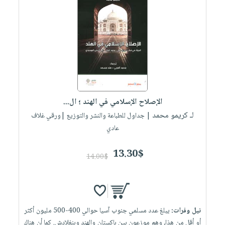
الإصلاح الإسلامي في الهند ؛ ال...
لـ كريمو محمد
| جداول للطباعة والنشر والتوزيع |ورقي غلاف
عادي
13.30$
14.00$
نيل وفرات:
يبلغ عدد مسلمي جنوب آسيا حوالي 400-500 مليون أكثر
أو أقل من هذا، وهم موزعون بين باكستان والهند وبنغلادش. كما أن هناك