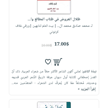
ظلال العروض في ظئاب المطالع وا...
لـ محمد صادق محمد ال...
| بيت العلم للنابهين |ورقي غلاف
كرتوني
17.00$
20.00$
نبذة الناشر:
لعلني أكون الشاعر الأكثر حظاً من شعراء العربية، ذلك أنَّ
القدرَ إصطفاني لكتابة أول ديوان عرفة تاريخُ الشِّعر العربيّ قديمِه
وحديثه، مُختلفاً عمّا كان يُعرفُ لدى الشعراء - المتقدّمين منه...
إقرأ المزيد »