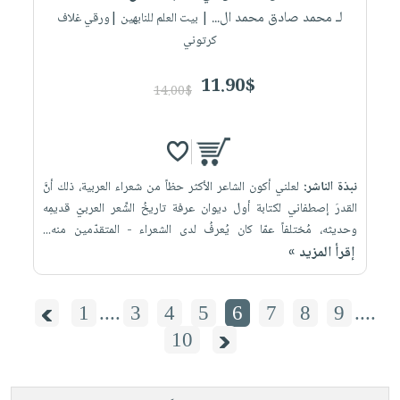
لـ محمد صادق محمد ال...
| بيت العلم للنابهين |ورقي غلاف
كرتوني
11.90$
14.00$
نبذة الناشر:
لعلني أكون الشاعر الأكثر حظاً من شعراء العربية، ذلك أنَّ
القدرَ إصطفاني لكتابة أول ديوان عرفة تاريخُ الشِّعر العربيّ قديمِه
وحديثه، مُختلفاً عمّا كان يُعرفُ لدى الشعراء - المتقدّمين منه...
إقرأ المزيد »
1
....
3
4
5
6
7
8
9
....
10