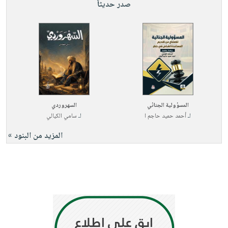
صدر حديثاً
المسؤولية الجنائي
السهروردي
لـ
أحمد حميد حاجم ا
لـ
سامي الكيالي
المزيد من البنود »