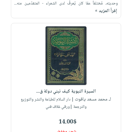
وحديثه، مُختلفاً عمّا كان يُعرفُ لدى الشعراء - المتقدّمين منه...
إقرأ المزيد »
السيرة النبوية كيف نبني دولة ق...
لـ محمد مسعد ياقوت
| دار السلام للطباعة والنشر والتوزيع
والترجمة |ورقي غلاف فني
14.00$
شحن مخفض