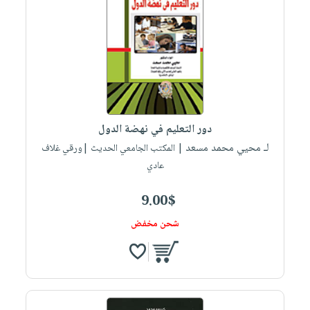
دور التعليم في نهضة الدول
لـ محيي محمد مسعد
| المكتب الجامعي الحديث |ورقي غلاف
عادي
9.00$
شحن مخفض