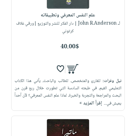
إختياراتنا
تعليمية
أسئلة
إختياراتنا
المواضيع
iKitab
يتكرر
علم النفس المعرفي وتطبيقاته
كتب
بلا
الأكثر
طرحها
لـ John R.Anderson
أكاديمية
| دار الفكر للنشر والتوزيع |ورقي غلاف
الصحة
حدود
مبيعاً
تحميل
كرتوني
والعناية
صندوق
أسئلة
إختياراتنا
masmu3
الشخصية
القراءة
يتكرر
وسائل
40.00$
على
جديد
English
طرحها
تعليمية
Android
books
الكل
تحميل
صندوق
تحميل
iKitab
أجهزة
القراءة
المطبخ
masmu3
على
العناية
والسفرة
على
جوائز
نيل وفرات:
للقارئ والمتخصص، للطالب والباحث، يأتي هذا الكتاب
Android
جديد
الشخصية
Apple
التعليمي القيم، في طبعته السادسة التي تطورت خلال ربع قرن من
تحميل
العناية
البحث والمراجعة والتجربة والخبرة، لماذا علم النفس المعرفي؟ لأن أحداً
الكل
إقرأ المزيد »
iKitab
يعيش في...
وتصفيف
أواني
متجر
على
الشعر
الطهي
الهدايا
Apple
العناية
أدوات
بالجسم
أقسام
الخبز