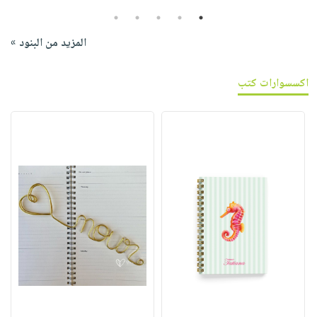
5
4
3
2
1
المزيد من البنود »
اكسسوارات كتب