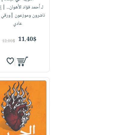
لـ أحمد فؤاد الأهوان...
| إب
ناشرون وموزعون |ورقي 
عادي
11.40$
12.00$