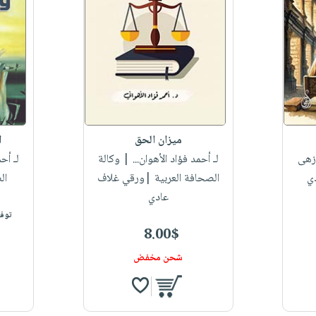
ميزان الحق
ا
زهى
لـ أحمد فؤاد الأهوان...
| وكالة
لـ أحم
ي
الصحافة العربية |ورقي غلاف
ال
عادي
توفر
8.00$
شحن مخفض