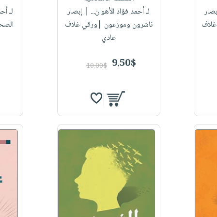
صار
لـ أحمد فؤاد الأهوان...
| إبصار
لـ أحم
غلاف
ناشرون وموزعون |ورقي غلاف
الصحا
عادي
9.50$
10.00$