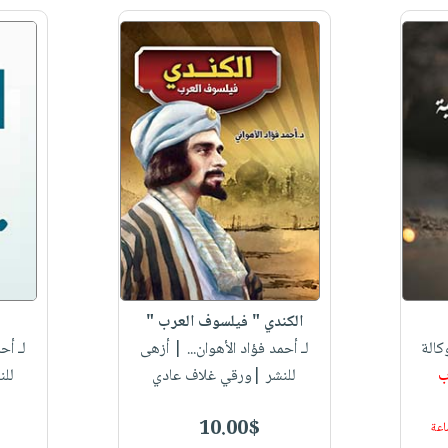
الكندي " فيلسوف العرب "
الة
لـ أحمد فؤاد الأهوان...
| أزهى
لـ أح
ب
للنشر |ورقي غلاف عادي
للن
10.00$