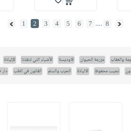
1
2
3
4
5
6
7
....
8
يمة والعقاب
مزرعة الحيوان
الاوديسة
الأشياء التي تنقذنا
الإلياذة
ون
نجيب محفوظ
الالياذة
الحرب والسلم
القانون في الطب
دار 