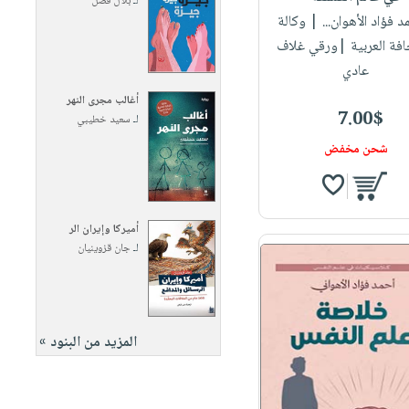
لـ
بلال فضل
د فؤاد الأهوان...
| وكالة
فة العربية |ورقي غلاف
عادي
أغالب مجرى النهر
7.00$
لـ
سعيد خطيبي
شحن مخفض
أميركا وإيران الر
لـ
جان قزوينيان
المزيد من البنود »