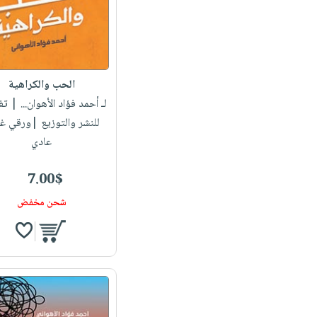
الحب والكراهية
لـ أحمد فؤاد الأهوان...
| تف
للنشر والتوزيع |ورقي غ
عادي
7.00$
شحن مخفض