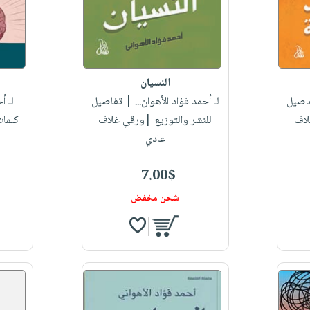
النسيان
اصيل
لـ أحمد فؤاد الأهوان...
| تفاصيل
لـ أ
لاف
للنشر والتوزيع |ورقي غلاف
كلمات
عادي
7.00$
شحن مخفض