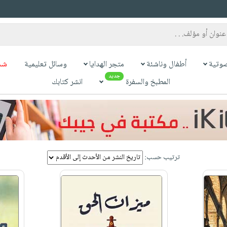
وتية
أطفال وناشئة
متجر الهدايا
وسائل تعليمية
شح
جديد
المطبخ والسفرة
انشر كتابك
ترتيب حسب: