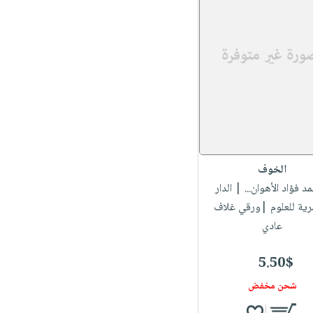
الخوف
مد فؤاد الأهوان...
| الدار
رية للعلوم |ورقي غلاف
عادي
5.50$
شحن مخفض