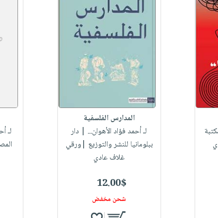
المدارس الفلسفية
تبة
لـ أحمد فؤاد الأهوان...
| دار
لـ أح
ي
ببلومانيا للنشر والتوزيع |ورقي
المص
غلاف عادي
12.00$
شحن مخفض