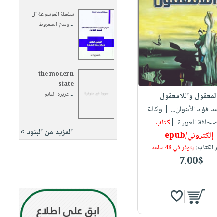
سلسلة الموسوعة ال
لـ
وسام السمروط
the modern
state
لـ
عزيزة المانع
لمعقول واللامعقول
د فؤاد الأهوان...
| وكالة
صحافة العربية |
كتاب
المزيد من البنود »
إلكتروني/epub
 الكتاب:
يتوفر في 48 ساعة
7.00$