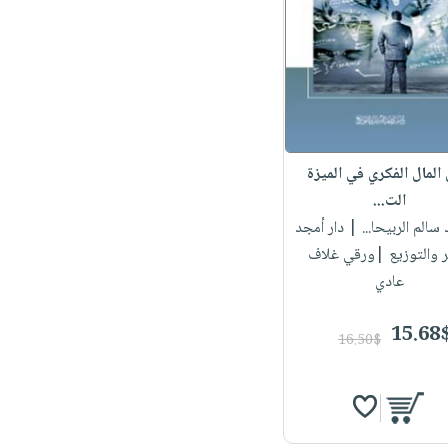
المال الفكري في الميزة
الت...
 سالم الربيحا...
| دار أمجد
ر والتوزيع |ورقي غلاف
عادي
15.68
16.50$