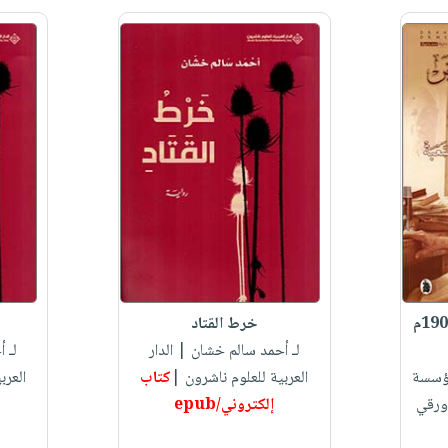
سالم عبد علي العريض (1902م
خرط القتاد
لـ أحمد سالم خشان
| الدار
لـ 
ؤسسة
العربية للعلوم ناشرون |
كتاب
العرب
|ورقي
إلكتروني/epub