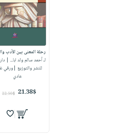
رحلة المعنى بين الأدب وال
لـ أحمد سالم ولد ابا...
| دار 
للنشر والتوزيع |ورقي غ
عادي
21.38$
22.50$