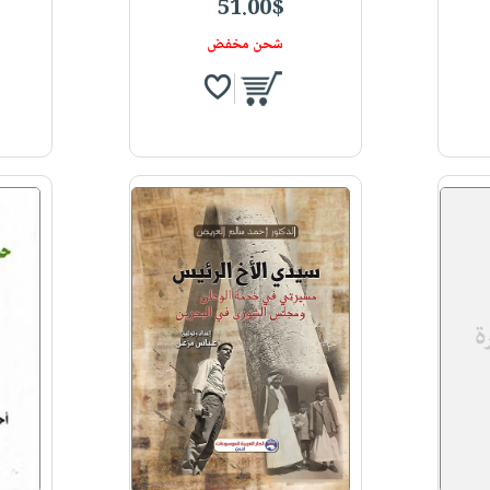
51.00$
شحن مخفض