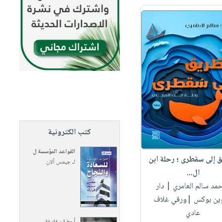
كتب الكترونية
القواعد المؤسسة ل
ق إلى سقطرى ؛ رحلة ابن
لـ
جيمس آلان
ال...
أحمد سالم العامري
| دار
وين بوكس |ورقي غلاف
عادي