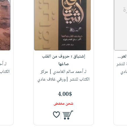
لعر...
إشتياق ؛ حروف من القلب
للنشر
صاغها
لـ أ
ادي
لـ أحمد سالم الغامدي
| مركز
الكتاب
الكتاب للنشر |ورقي غلاف عادي
4.00$
شحن مخفض