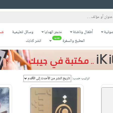
وتية
أطفال وناشئة
متجر الهدايا
وسائل تعليمية
شح
جديد
المطبخ والسفرة
انشر كتابك
ترتيب حسب: