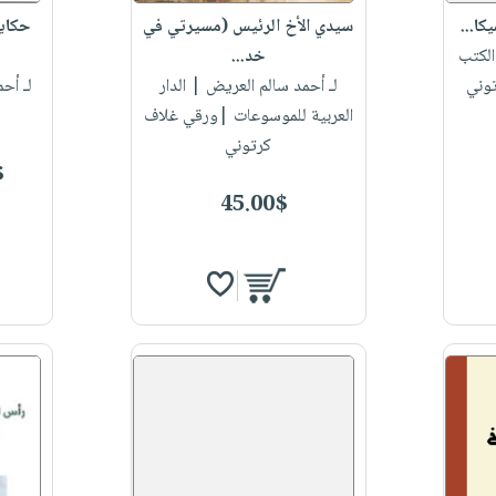
كا...
سيدي الأخ الرئيس (مسيرتي في
حكايا
الكتب
خد...
وني
لـ أحمد سالم العريض
| الدار
لـ أح
العربية للموسوعات |ورقي غلاف
كرتوني
$
45.00$