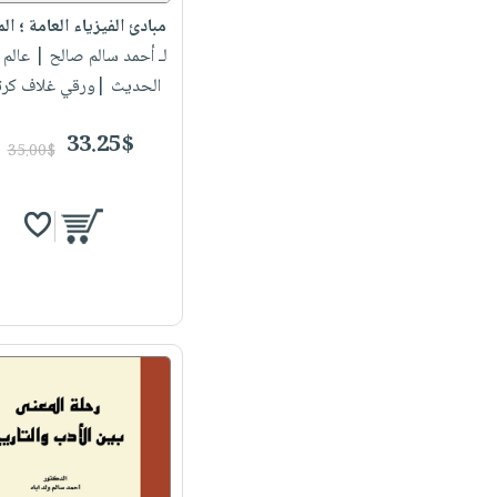
مبادئ الفيزياء العامة ؛ المي
لـ أحمد سالم صالح
| عالم 
الحديث |ورقي غلاف كرت
33.25$
35.00$