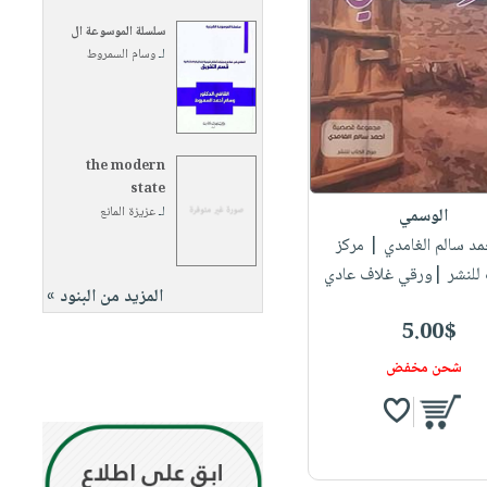
سلسلة الموسوعة ال
لـ
وسام السمروط
the modern
state
لـ
عزيزة المانع
الوسمي
حمد سالم الغامدي
| مركز
 للنشر |ورقي غلاف عادي
المزيد من البنود »
5.00$
شحن مخفض