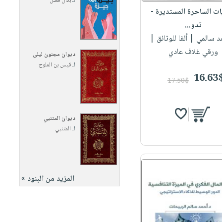
لـ
بلال فضل
ت الساحرة المستديرة -
تدو...
مد سالمي
| ألفا للوثائق |
ورقي غلاف عادي
ديوان مجنون ليلى
لـ
قيس بن الملوح
16.63
17.50$
ديوان المتنبي
لـ
المتنبي
المزيد من البنود »