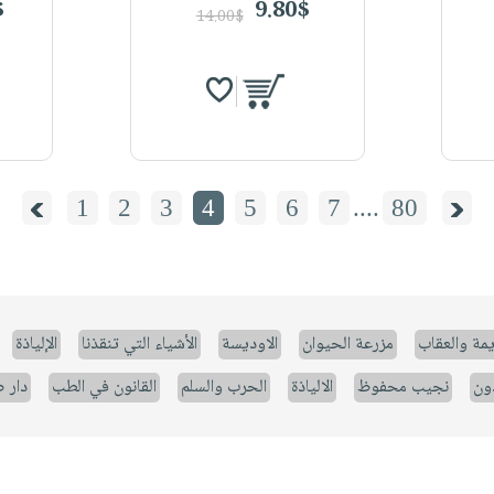
$
9.80$
14.00$
1
2
3
4
5
6
7
....
80
يمة والعقاب
مزرعة الحيوان
الاوديسة
الأشياء التي تنقذنا
الإلياذة
ون
نجيب محفوظ
الالياذة
الحرب والسلم
القانون في الطب
دار 