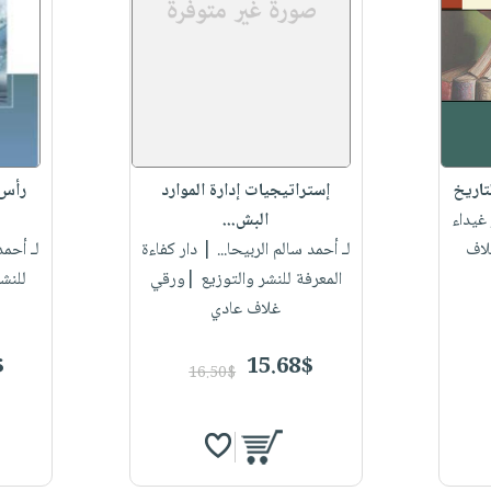
تاريخ
إستراتيجيات إدارة الموارد
رأس 
غيداء
البش...
لاف
لـ أحمد سالم الربيحا...
| دار كفاءة
لـ أحمد
المعرفة للنشر والتوزيع |ورقي
للنش
غلاف عادي
$
15.68$
16.50$