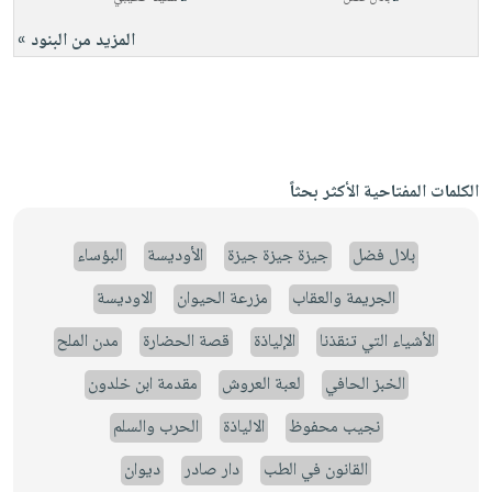
المزيد من البنود »
الكلمات المفتاحية الأكثر بحثاً
بلال فضل
جيزة جيزة جيزة
الأوديسة
البؤساء
الجريمة والعقاب
مزرعة الحيوان
الاوديسة
الأشياء التي تنقذنا
الإلياذة
قصة الحضارة
مدن الملح
الخبز الحافي
لعبة العروش
مقدمة ابن خلدون
نجيب محفوظ
الالياذة
الحرب والسلم
القانون في الطب
دار صادر
ديوان