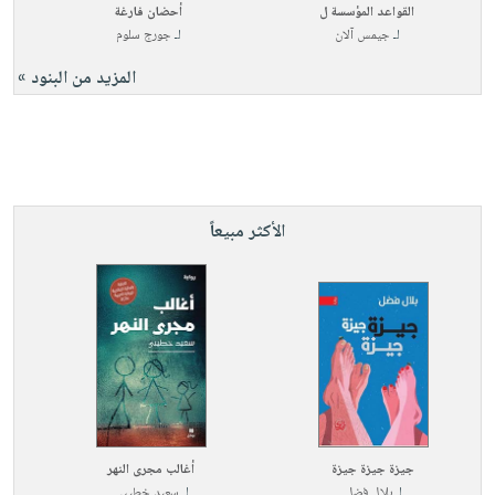
القواعد المؤسسة ل
أحضان فارغة
لـ
جيمس آلان
لـ
جورج سلوم
المزيد من البنود »
الأكثر مبيعاً
جيزة جيزة جيزة
أغالب مجرى النهر
لـ
بلال فضل
لـ
سعيد خطيبي