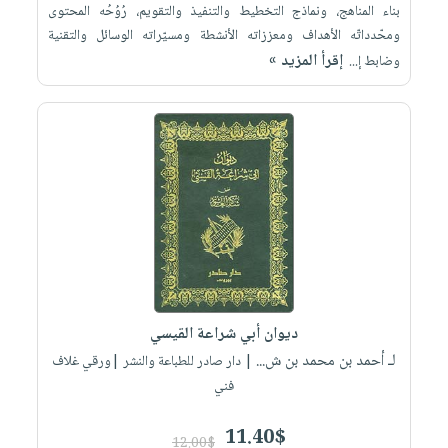
بناء المناهج، ونماذج التخطيط والتنفيذ والتقويم، رُوُحُه المحتوى
ومحّدداتّه الأهداف ومعززاته الأنشطة ومسيّراته الوسائل والتقنية
إقرأ المزيد »
وضابط إ...
ديوان أبي شراعة القيسي
لـ أحمد بن محمد بن ش...
| دار صادر للطباعة والنشر |ورقي غلاف
فني
11.40$
12.00$