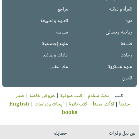
المرأة والعائلة
مراجع
دين
العلوم والطبيعة
رياضة وتسالي
سياسة
فلسفة
علوم إجتماعية
رحلات
عادات وتقاليد
علوم عسكرية
علم النفس
قانون
كتب
|
بحث متقدم
|
كتب صوتية
|
عروض خاصة
|
صدر
حديثاً
|
الأكثر مبيعاً
|
كتب نادرة
|
أبحاث ودراسات
|
English
books
عن نيل وفرات
حسابك