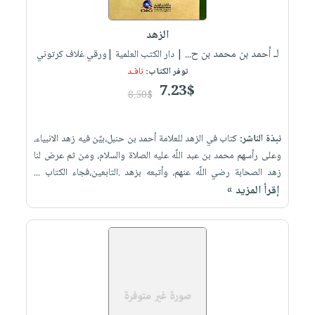
iKitab
تعليمية
أسئلة
Ai
بلا
المواضيع
يتكرر
إختيارات
الزهد
حدود
الأكثر
طرحها
لـ أحمد بن محمد بن ح...
كتب
| دار الكتب العلمية |ورقي غلاف كرتوني
الصحة
أسئلة
مبيعاً
تحميل
توفر الكتاب:
نافـد
أكاديمية
والعناية
يتكرر
وسائل
masmu3
7.23$
الشخصية
صندوق
8.50$
طرحها
تعليمية
على
جديد
القراءة
تحميل
صندوق
Android
English
iKitab
نبذة الناشر:
كتاب في الزهد للعلامة أحمد بن حنبل،بيٌن فيه زهد الانبياء،
الكل
القراءة
تحميل
books
وعلى رأسهم محمد بن عبد اللٌه عليه الصلاة والسلام، ومن ثم عرض لنا
على
أجهزة
جوائز
المطبخ
masmu3
زهد الصحابة رضي اللٌه عنهم، وأتبعه بزهد .التابعين،فجاء الكتاب ...
Android
العناية
والسفرة
على
إقرأ المزيد »
تحميل
جديد
الشخصية
Apple
iKitab
العناية
الكل
على
وتصفيف
أواني
متجر
Apple
الشعر
الطهي
الهدايا
العناية
أدوات
بالجسم
أقسام
الخبز