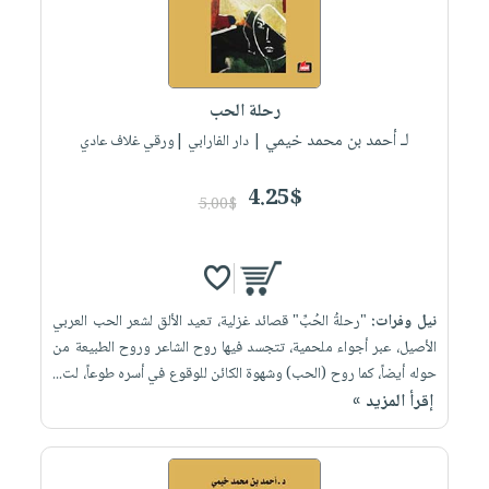
صابون
فيديوهات
عربة
أطفال
أسئلة
التسوق
مناسبات
يتكرر
طرحها
رحلة الحب
نشرة
لـ أحمد بن محمد خيمي
الإصدارات
| دار الفارابي |ورقي غلاف عادي
خدمات
نيل
4.25$
وفرات
5.00$
انشر
كتابك
تواصل
نيل وفرات:
"رحلةُ الحُبِّ" قصائد غزلية، تعيد الألق لشعر الحب العربي
معنا
الأصيل، عبر أجواء ملحمية، تتجسد فيها روح الشاعر وروح الطبيعة من
حوله أيضاً، كما روح (الحب) وشهوة الكائن للوقوع في أسره طوعاً، لت...
إقرأ المزيد »