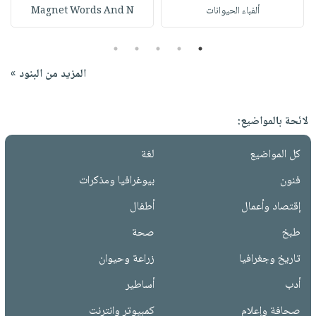
ألفباء الحيوانات
Magnet Words And N
5
4
3
2
1
المزيد من البنود »
لائحة بالمواضيع:
كل المواضيع
لغة
فنون
بيوغرافيا ومذكرات
إقتصاد وأعمال
أطفال
طبخ
صحة
تاريخ وجغرافيا
زراعة وحيوان
أدب
أساطير
صحافة وإعلام
كمبيوتر وانترنت