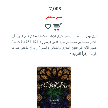
7.00$
شحن مخفض
نيل وفرات:
بعد أن وضع الشيخ الإمام العلاّمة المحقق فتح الدين أبو
الفتح محمد بن محمد بن سيد الناس اليعمري ( 671-734ه ) كتابه "
عيون الأثر في فنون المغازي والشمائل والسير " رأى أن يلخص منه ما
إقرأ المزيد »
قَرُبَ...