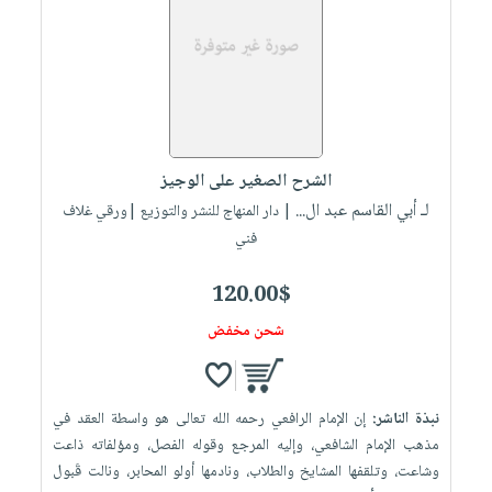
العناية
الأكثر
شحن
أدوات
بالأسنان
مبيعاً
مجاني
المائدة
الحمية
العودة
بنود
الأوعية
والتغذية
للمدارس
مختارة
والتخزين
اشتراكات
اكسسوارات
أدوات
كتب
كل
بحث
الشرح الصغير على الوجيز
المطبخ
الاشتراكات
اكسسوارات
متقدم
لـ أبي القاسم عبد ال...
| دار المنهاج للنشر والتوزيع |ورقي غلاف
منزلية
صندوق
فني
القراءة
اكسسوارات
120.00$
iKitab
ملابس
نيل
بلا
شحن مخفض
مطرزات
وفرات
حدود
حقائب
عن
حسابك
حلي
الشركة
نبذة الناشر:
إن الإمام الرافعي رحمه الله تعالى هو واسطة العقد في
عناية
لائحة
سياسة
مذهب الإمام الشافعي، وإليه المرجع وقوله الفصل، ومؤلفاته ذاعت
بالذات
الأمنيات
وشاعت، وتلقفها المشايخ والطلاب، ونادمها أولو المحابر، ونالت قَبول
الشركة