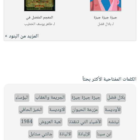
جيزة جيزة جيزة
المعجم المفصل في
لـ
بلال فضل
لـ
طاهر يوسف الخطيب
المزيد من البنود »
الكلمات المفتاحية الأكثر بحثاً
بلال فضل
جيزة جيزة جيزة
الجريمة والعقاب
البؤساء
الأوديسة
مزرعة الحيوان
الاوديسة
الخبز الحافي
نيتشه
الأشياء التي تنقذنا
لعبة العروش
1984
ابن سينا
الإلياذة
الالياذة
جانتي ستايل