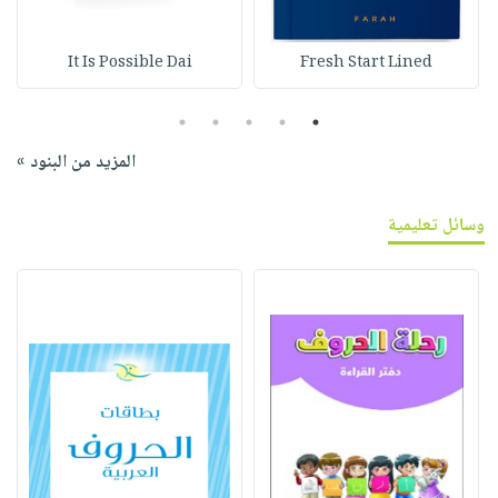
It Is Possible Dai
Fresh Start Lined
5
4
3
2
1
المزيد من البنود »
وسائل تعليمية