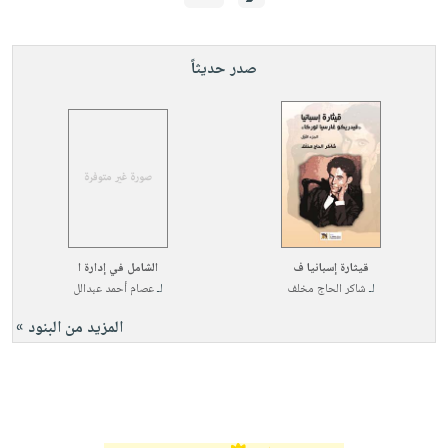
صدر حديثاً
قيثارة إسبانيا ف
الشامل في إدارة ا
لـ
شاكر الحاج مخلف
لـ
عصام أحمد عبدالل
المزيد من البنود »