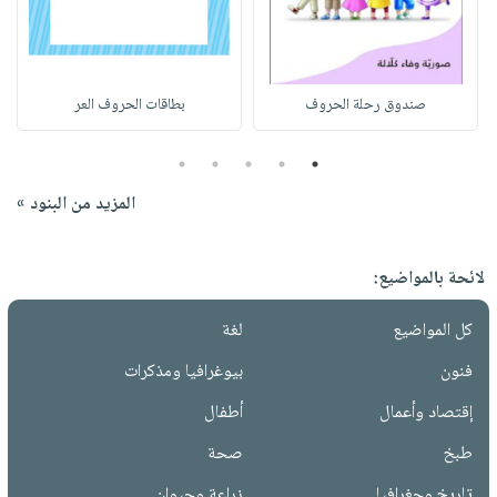
صندوق رحلة الحروف
بطاقات الحروف العر
5
4
3
2
1
المزيد من البنود »
لائحة بالمواضيع:
كل المواضيع
لغة
فنون
بيوغرافيا ومذكرات
إقتصاد وأعمال
أطفال
طبخ
صحة
تاريخ وجغرافيا
زراعة وحيوان