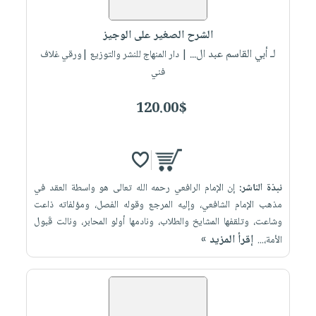
إختياراتنا
تعليمية
أسئلة
إختياراتنا
المواضيع
iKitab
يتكرر
الشرح الصغير على الوجيز
كتب
بلا
الأكثر
طرحها
لـ أبي القاسم عبد ال...
أكاديمية
| دار المنهاج للنشر والتوزيع |ورقي غلاف
الصحة
حدود
مبيعاً
تحميل
فني
والعناية
صندوق
أسئلة
إختياراتنا
masmu3
الشخصية
القراءة
يتكرر
وسائل
120.00$
على
جديد
English
طرحها
تعليمية
Android
books
الكل
تحميل
صندوق
تحميل
iKitab
أجهزة
القراءة
المطبخ
masmu3
على
العناية
والسفرة
على
جوائز
نبذة الناشر:
إن الإمام الرافعي رحمه الله تعالى هو واسطة العقد في
Android
جديد
الشخصية
Apple
مذهب الإمام الشافعي، وإليه المرجع وقوله الفصل، ومؤلفاته ذاعت
تحميل
العناية
وشاعت، وتلقفها المشايخ والطلاب، ونادمها أولو المحابر، ونالت قَبول
الكل
إقرأ المزيد »
iKitab
الأمة،...
وتصفيف
أواني
متجر
على
الشعر
الطهي
الهدايا
Apple
العناية
أدوات
بالجسم
أقسام
الخبز