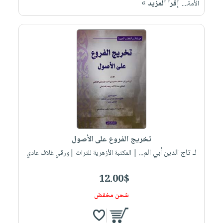
إقرأ المزيد »
صابون
الأمة،...
فيديوهات
عربة
أطفال
أسئلة
التسوق
مناسبات
يتكرر
طرحها
نشرة
الإصدارات
خدمات
نيل
وفرات
انشر
كتابك
تواصل
تخريج الفروع على الأصول
معنا
لـ تاج الدين أبي الم...
| المكتبة الأزهرية للتراث |ورقي غلاف عادي
12.00$
شحن مخفض