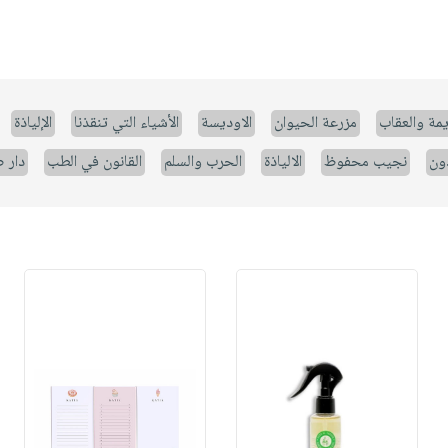
يمة والعقاب
مزرعة الحيوان
الاوديسة
الأشياء التي تنقذنا
الإلياذة
ون
نجيب محفوظ
الالياذة
الحرب والسلم
القانون في الطب
دار 