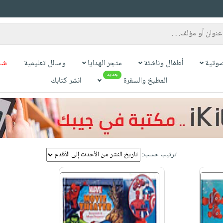
وتية
أطفال وناشئة
متجر الهدايا
وسائل تعليمية
شح
جديد
المطبخ والسفرة
انشر كتابك
ترتيب حسب: