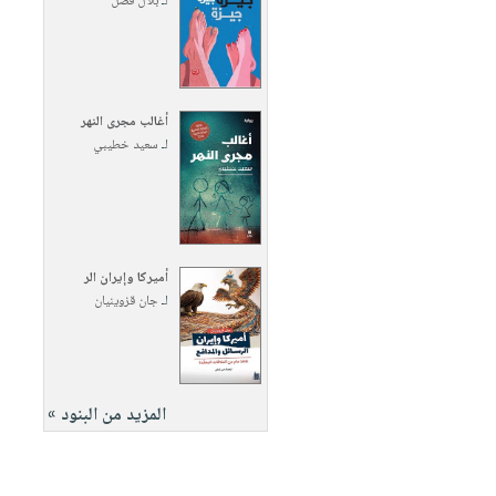
لـ
بلال فضل
أغالب مجرى النهر
لـ
سعيد خطيبي
أميركا وإيران الر
لـ
جان قزوينيان
المزيد من البنود »