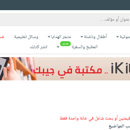
وتية
أطفال وناشئة
متجر الهدايا
وسائل تعليمية
شح
جديد
المطبخ والسفرة
انشر كتابك
قيمتين أو بحث شامل في خانة واحدة فقط
 المواضيع