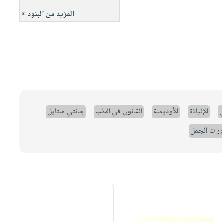
المزيد من البنود »
ي
الإلياذة
الأوديسة
القانون في الطب
جانتي ستايل
رات الجمل