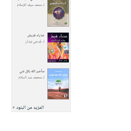
لـ
محمد سيف الإسلام
عذراء قريش
لـ
جُرجي زيدان
سأخبر الله بكل شي
لـ
محممد عبد السلام
المزيد من البنود »