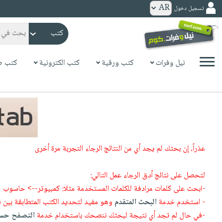
تسجيل دخول
كتب
ورقية
المواضيع
نيل وفرات
كتب ورقية
كتب الكترونية
كتب ص
صدر
كتب
حديثاً
الكترونية
الأكثر
الصفحة
مبيعاً
الرئيسية
كتب
جوائز
صدر
صوتية
شحن
عذراً، إن بحثك لم يجد أي من النتائج الرجاء التجربة مرة أخرى
حديثاً
الصفحة
مخفض
الأكثر
الرئيسية
عروض
أطفال
لتحصل على نتائج أدق الرجاء عمل التالي:
مبيعاً
masmu3
خاصة
وناشئة
-ابحث على كلمات مرادفة للكلمات المستخدمة مثلا: كمبيوتر--> حاسوب
كتب
بلا
- استخدم خدمة
البحث المتقدم
وهو مفيد لتحديد الكتب المتطابقة بين 
صفحات
مجانية
الصفحة
وسائل
حدود
-في حال لم تجد أي نتيجة لبحثك ننصحك باستخدام خدمة
التصفح حسب
مشوقة
الرئيسية