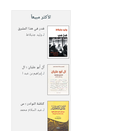
الأكثر مبيعاً
قدر في هذا المشرق
لـ
وليد جنبلاط
آل أبو عليان ؛ ال
لـ
إبراهيم بن عبد ا
كناشة النوادر ؛ س
لـ
عبد السلام محمد