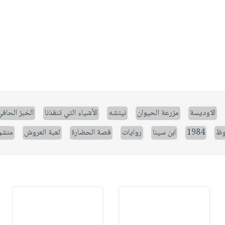
الاوديسة
مزرعة الحيوان
نيتشه
الأشياء التي تنقذنا
الخبز الحاف
وظ
1984
ابن سينا
روايات
قصة الحضارة
لعبة العروش
منشو