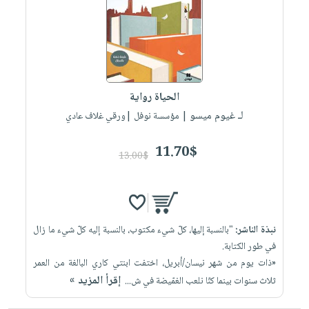
العناية
الأكثر
شحن
أدوات
بالأسنان
مبيعاً
مجاني
المائدة
الحمية
العودة
بنود
الأوعية
والتغذية
للمدارس
مختارة
والتخزين
اشتراكات
اكسسوارات
الحياة رواية
أدوات
كتب
كل
بحث
لـ غيوم ميسو
المطبخ
| مؤسسة نوفل |ورقي غلاف عادي
الاشتراكات
اكسسوارات
متقدم
منزلية
صندوق
11.70$
13.00$
القراءة
اكسسوارات
iKitab
ملابس
نيل
بلا
مطرزات
وفرات
حدود
نبذة الناشر:
"بالنسبة إليها، كلّ شيء مكتوب، بالنسبة إليه كلّ شيء ما زال
حقائب
عن
حسابك
في طور الكتابة.
حلي
الشركة
«ذات يوم من شهر نيسان/أبريل، اختفت ابنتي كاري البالغة من العمر
عناية
لائحة
سياسة
إقرأ المزيد »
ثلاث سنوات بينما كنّا نلعب الغمّيضة في ش...
بالذات
الأمنيات
الشركة