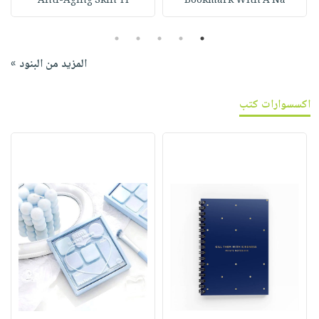
Anti-Aging Skin Ti
Bookmark With A Na
5
4
3
2
1
المزيد من البنود »
اكسسوارات كتب