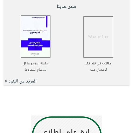
صابون
فيديوهات
صدر حديثاً
عربة
أطفال
أسئلة
التسوق
مناسبات
يتكرر
طرحها
نشرة
الإصدارات
خدمات
نيل
وفرات
مقالات في نقد فكر
سلسلة الموسوعة ال
انشر
لـ
شعبان منير
لـ
وسام السمروط
كتابك
المزيد من البنود »
تواصل
معنا