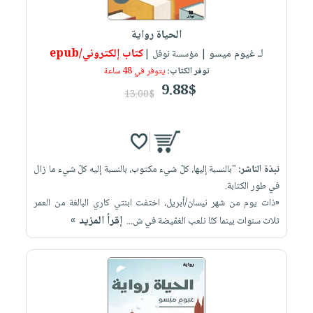
iKitab
تعليمية
أسئلة
Ai
بلا
المواضيع
يتكرر
إختيارات
الحياة رواية
حدود
الأكثر
طرحها
لـ غيوم ميسو
كتاب إلكتروني/epub
كتب
| مؤسسة نوفل |
الصحة
أسئلة
مبيعاً
تحميل
توفر الكتاب:
يتوفر في 48 ساعة
أكاديمية
والعناية
يتكرر
وسائل
masmu3
9.88$
الشخصية
صندوق
13.00$
طرحها
تعليمية
على
جديد
القراءة
تحميل
صندوق
Android
English
iKitab
الكل
القراءة
تحميل
books
على
أجهزة
جوائز
المطبخ
masmu3
نبذة الناشر:
"بالنسبة إليها، كلّ شيء مكتوب، بالنسبة إليه كلّ شيء ما زال
Android
العناية
والسفرة
على
في طور الكتابة.
تحميل
جديد
الشخصية
Apple
«ذات يوم من شهر نيسان/أبريل، اختفت ابنتي كاري البالغة من العمر
iKitab
العناية
إقرأ المزيد »
ثلاث سنوات بينما كنّا نلعب الغمّيضة في ش...
الكل
على
وتصفيف
أواني
متجر
Apple
الشعر
الطهي
الهدايا
العناية
أدوات
بالجسم
أقسام
الخبز