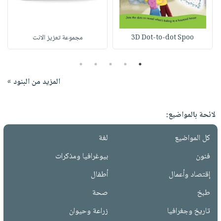
3D Dot-to-dot Spoo
مجموعة تعزيز الانت
5
4
3
2
1
المزيد من البنود »
لائحة بالمواضيع:
كل المواضيع
لغة
فنون
بيوغرافيا ومذكرات
إقتصاد وأعمال
أطفال
طبخ
صحة
تاريخ وجغرافيا
زراعة وحيوان