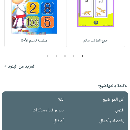
جمع المؤنث سالم
سلسلة تعليم الأرقا
5
4
3
2
1
المزيد من البنود »
لائحة بالمواضيع:
كل المواضيع
لغة
فنون
بيوغرافيا ومذكرات
إقتصاد وأعمال
أطفال