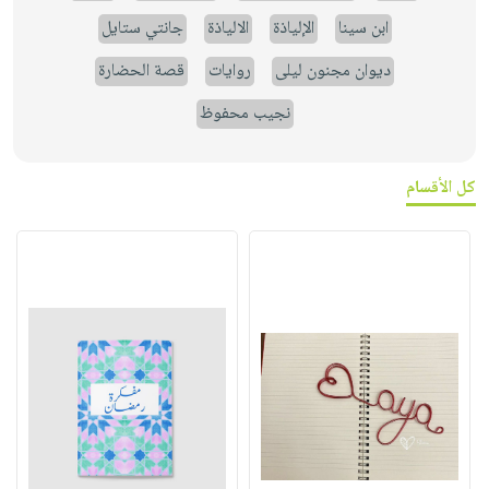
ابن سينا
الإلياذة
الالياذة
جانتي ستايل
ديوان مجنون ليلى
روايات
قصة الحضارة
نجيب محفوظ
كل الأقسام