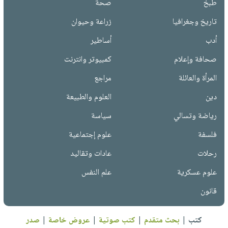
طبخ
صحة
تاريخ وجغرافيا
زراعة وحيوان
أدب
أساطير
صحافة وإعلام
كمبيوتر وانترنت
المرأة والعائلة
مراجع
دين
العلوم والطبيعة
رياضة وتسالي
سياسة
فلسفة
علوم إجتماعية
رحلات
عادات وتقاليد
علوم عسكرية
علم النفس
قانون
كتب
|
بحث متقدم
|
كتب صوتية
|
عروض خاصة
|
صدر