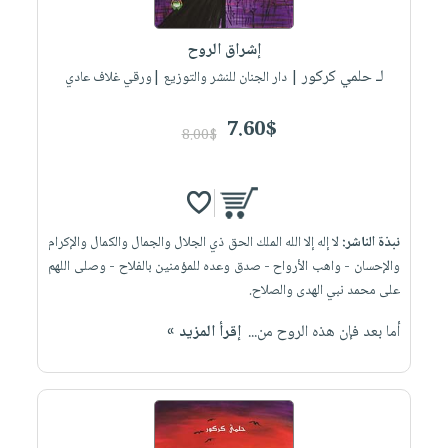
إختياراتنا
تعليمية
أسئلة
إختياراتنا
المواضيع
iKitab
يتكرر
إشراق الروح
كتب
بلا
الأكثر
طرحها
لـ حلمي كركور
أكاديمية
| دار الجنان للنشر والتوزيع |ورقي غلاف عادي
الصحة
حدود
مبيعاً
تحميل
والعناية
صندوق
أسئلة
وسائل
masmu3
7.60$
الشخصية
القراءة
8.00$
يتكرر
تعليمية
على
جديد
English
طرحها
صندوق
Android
books
الكل
تحميل
القراءة
تحميل
iKitab
أجهزة
جوائز
المطبخ
masmu3
نبذة الناشر:
لا إله إلا الله الملك الحق ذي الجلال والجمال والكمال والإكرام
على
العناية
والسفرة
على
والإحسان - واهب الأرواح - صدق وعده للمؤمنين بالفلاح - وصلى اللهم
Android
جديد
الشخصية
Apple
على محمد نبي الهدى والصلاح.
تحميل
العناية
الكل
أما بعد فإن هذه الروح من...
إقرأ المزيد »
iKitab
وتصفيف
أواني
متجر
على
الشعر
الطهي
الهدايا
Apple
العناية
أدوات
بالجسم
أقسام
الخبز