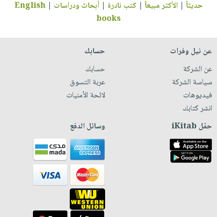
حديثاً
|
الأكثر مبيعاً
|
كتب نادرة
|
أبحاث ودراسات
|
English
books
عن نيل وفرات
حسابك
عن الشركة
حسابك
سياسة الشركة
عربة التسوق
فيديوهات
لائحة الأمنيات
انشر كتابك
حمّل iKitab
وسائل الدفع