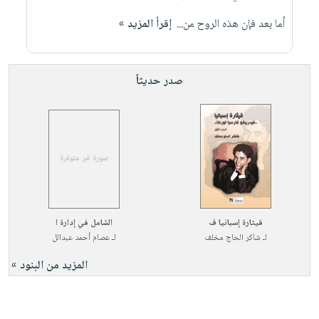
صابون
فيديوهات
عربة
أما بعد فإن هذه الروح من...
إقرأ المزيد »
أطفال
أسئلة
التسوق
مناسبات
يتكرر
طرحها
نشرة
صدر حديثاً
الإصدارات
خدمات
نيل
وفرات
انشر
كتابك
تواصل
معنا
قيثارة إسبانيا ف
الشامل في إدارة ا
لـ
شاكر الحاج مخلف
لـ
عصام أحمد عبدالل
المزيد من البنود »