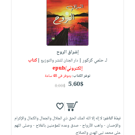
العناية
الأكثر
شحن
أدوات
بالأسنان
مبيعاً
مجاني
المائدة
الحمية
العودة
بنود
الأوعية
والتغذية
للمدارس
مختارة
والتخزين
اشتراكات
اكسسوارات
أدوات
كتب
كل
بحث
المطبخ
إشراق الروح
الاشتراكات
اكسسوارات
متقدم
لـ حلمي كركور
كتاب
| دار الجنان للنشر والتوزيع |
منزلية
صندوق
إلكتروني/epub
القراءة
اكسسوارات
توفر الكتاب:
يتوفر في 48 ساعة
iKitab
ملابس
5.60$
نيل
8.00$
بلا
مطرزات
وفرات
حدود
حقائب
عن
حسابك
حلي
الشركة
نبذة الناشر:
لا إله إلا الله الملك الحق ذي الجلال والجمال والكمال والإكرام
عناية
لائحة
سياسة
والإحسان - واهب الأرواح - صدق وعده للمؤمنين بالفلاح - وصلى اللهم
بالذات
الأمنيات
الشركة
على محمد نبي الهدى والصلاح.