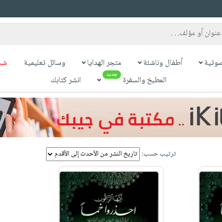
وتية
أطفال وناشئة
متجر الهدايا
وسائل تعليمية
شح
جديد
المطبخ والسفرة
انشر كتابك
ترتيب حسب: