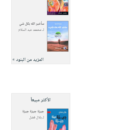
سأخبر الله بكل شي
لـ
محممد عبد السلام
المزيد من البنود »
الأكثر مبيعاً
جيزة جيزة جيزة
لـ
بلال فضل