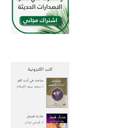
كتب الكترونية
مباحث في أدب الغر
لـ
محمد سيف الإسلام
عذراء قريش
لـ
جُرجي زيدان