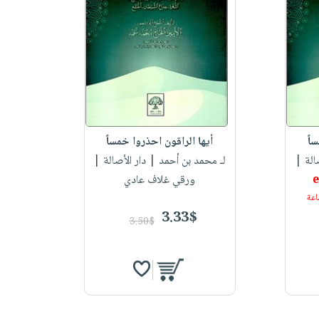
اً
أيها الراقون احذروا خمساً
الة |
لـ محمد بن أحمد
| دار الأصالة |
ورقي غلاف عادي
3.33$
3.50$