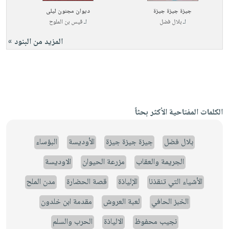
جيزة جيزة جيزة
ديوان مجنون ليلى
لـ
بلال فضل
لـ
قيس بن الملوح
المزيد من البنود »
الكلمات المفتاحية الأكثر بحثاً
بلال فضل
جيزة جيزة جيزة
الأوديسة
البؤساء
الجريمة والعقاب
مزرعة الحيوان
الاوديسة
الأشياء التي تنقذنا
الإلياذة
قصة الحضارة
مدن الملح
الخبز الحافي
لعبة العروش
مقدمة ابن خلدون
نجيب محفوظ
الالياذة
الحرب والسلم