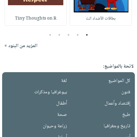
بطاقات الأضداد الت
Tiny Thoughts on R
5
4
3
2
1
المزيد من البنود »
لائحة بالمواضيع:
كل المواضيع
لغة
فنون
بيوغرافيا ومذكرات
إقتصاد وأعمال
أطفال
طبخ
صحة
تاريخ وجغرافيا
زراعة وحيوان