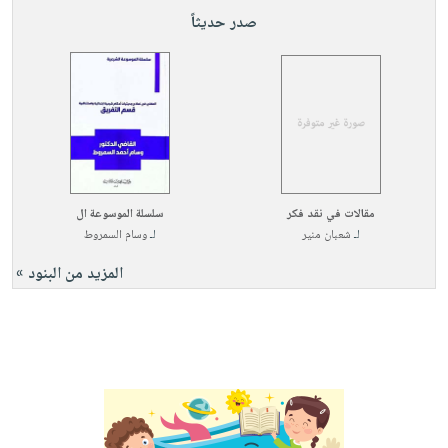
صابون
فيديوهات
صدر حديثاً
عربة
أطفال
أسئلة
التسوق
مناسبات
يتكرر
طرحها
نشرة
الإصدارات
خدمات
نيل
وفرات
مقالات في نقد فكر
سلسلة الموسوعة ال
انشر
لـ
شعبان منير
لـ
وسام السمروط
كتابك
المزيد من البنود »
تواصل
معنا