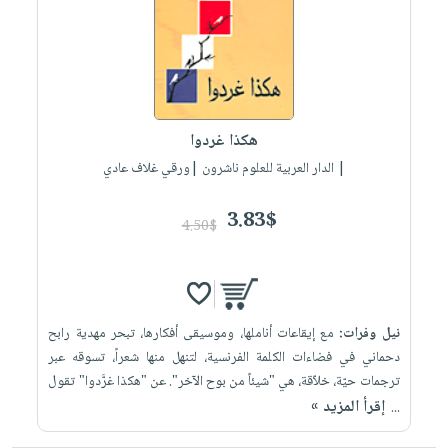
العناية
الأكثر
شحن
أدوات
بالأسنان
مبيعاً
مجاني
المائدة
الحمية
العودة
بنود
الأوعية
والتغذية
للمدارس
مختارة
والتخزين
اشتراكات
اكسسوارات
هكذا غردوا
أدوات
كتب
كل
بحث
المطبخ
| الدار العربية للعلوم ناشرون |ورقي غلاف عادي
الاشتراكات
اكسسوارات
متقدم
منزلية
صندوق
3.83$
4.50$
القراءة
اكسسوارات
iKitab
ملابس
نيل
بلا
مطرزات
وفرات
حدود
نيل وفرات:
مع إيقاعات أناملها، وموسيقى أفكارها، تبحر مهدية رابح
حقائب
عن
حسابك
دحماني في فضاءات الكلمة الفرنسية، لتنهل منها شعراً، تسوقه عبر
حلي
الشركة
ترجمات حيّة، خلاّقة، هي "شيئاً من بوح الآخر". عن "هكذا غرَّدوا" تقول
عناية
لائحة
سياسة
إقرأ المزيد »
...
بالذات
الأمنيات
الشركة