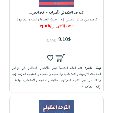
iKitab
تعليمية
أسئلة
Ai
بلا
المواضيع
يتكرر
إختيارات
التوحد الطفولي (أسبابه - خصائص...
حدود
الأكثر
طرحها
لـ سوسن شاكر الجبلي
كتب
| دار رسلان للطباعة والنشر والتوزيع |
الصحة
أسئلة
مبيعاً
تحميل
كتاب إلكتروني/epub
أكاديمية
والعناية
يتكرر
وسائل
masmu3
الشخصية
صندوق
طرحها
تعليمية
على
9.10$
جديد
القراءة
13.00$
تحميل
صندوق
Android
English
iKitab
الكل
القراءة
تحميل
books
على
أجهزة
جوائز
المطبخ
masmu3
Android
العناية
والسفرة
على
نبذة الناشر:
اهتم العالم اهتماماً كبيراً بالأطفال المعاقين في توفير
تحميل
جديد
الشخصية
Apple
الخدمات التربوية والاجتماعية والنفسية والصحية والتأهيلية اللازمة لهم،
iKitab
العناية
وذلك من أجل تنمية قدراتهم الذاتية والعقلية والاجتماعية والمه...
الكل
على
وتصفيف
إقرأ المزيد »
أواني
متجر
Apple
الشعر
الطهي
الهدايا
العناية
أدوات
بالجسم
أقسام
الخبز