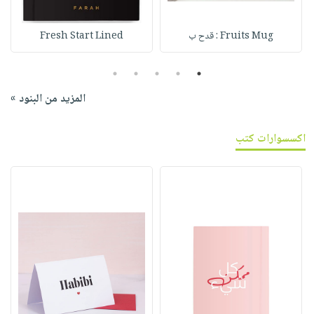
Fruits Mug : قدح ب
Fresh Start Lined
5
4
3
2
1
المزيد من البنود »
اكسسوارات كتب