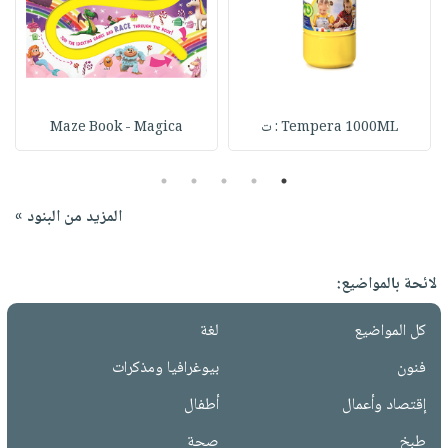
Tempera 1000ML : ت
Maze Book - Magica
5
4
3
2
1
المزيد من البنود »
لائحة بالمواضيع:
كل المواضيع
لغة
فنون
بيوغرافيا ومذكرات
إقتصاد وأعمال
أطفال
طبخ
صحة