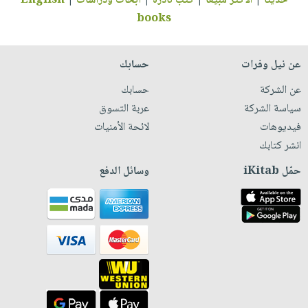
حديثاً
|
الأكثر مبيعاً
|
كتب نادرة
|
أبحاث ودراسات
|
English
books
عن نيل وفرات
حسابك
عن الشركة
حسابك
سياسة الشركة
عربة التسوق
فيديوهات
لائحة الأمنيات
انشر كتابك
حمّل iKitab
وسائل الدفع