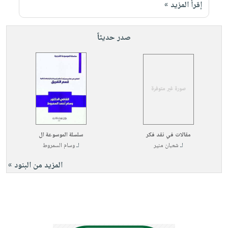
صابون
إقرأ المزيد »
فيديوهات
عربة
أطفال
أسئلة
التسوق
مناسبات
صدر حديثاً
يتكرر
طرحها
نشرة
الإصدارات
خدمات
نيل
وفرات
انشر
كتابك
مقالات في نقد فكر
سلسلة الموسوعة ال
تواصل
لـ
شعبان منير
لـ
وسام السمروط
معنا
المزيد من البنود »