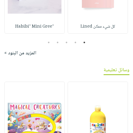
كل شيء ممكن Lined
"Habibi" Mini Gree
5
4
3
2
1
المزيد من البنود »
وسائل تعليمية