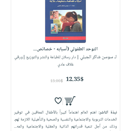
العناية
الأكثر
شحن
أدوات
بالأسنان
مبيعاً
مجاني
المائدة
الحمية
العودة
بنود
الأوعية
والتغذية
للمدارس
مختارة
والتخزين
اشتراكات
اكسسوارات
أدوات
كتب
كل
بحث
التوحد الطفولي (أسبابه - خصائص...
المطبخ
الاشتراكات
اكسسوارات
متقدم
لـ سوسن شاكر الجبلي
| دار رسلان للطباعة والنشر والتوزيع |ورقي
منزلية
صندوق
غلاف عادي
القراءة
اكسسوارات
12.35$
iKitab
ملابس
13.00$
نيل
بلا
مطرزات
وفرات
حدود
حقائب
عن
حسابك
حلي
الشركة
نبذة الناشر:
اهتم العالم اهتماماً كبيراً بالأطفال المعاقين في توفير
عناية
لائحة
سياسة
الخدمات التربوية والاجتماعية والنفسية والصحية والتأهيلية اللازمة لهم،
بالذات
الأمنيات
الشركة
وذلك من أجل تنمية قدراتهم الذاتية والعقلية والاجتماعية والمه...