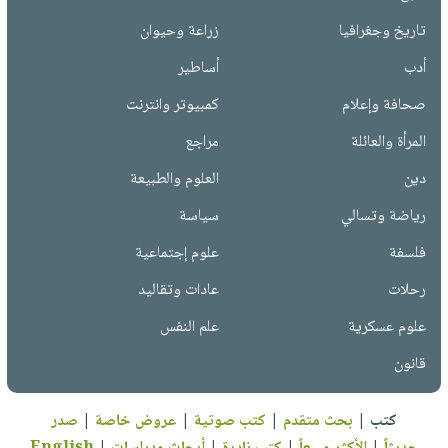
تاريخ وجغرافيا
زراعة وحيوان
أدب
أساطير
صحافة وإعلام
كمبيوتر وانترنت
المرأة والعائلة
مراجع
دين
العلوم والطبيعة
رياضة وتسالي
سياسة
فلسفة
علوم إجتماعية
رحلات
عادات وتقاليد
علوم عسكرية
علم النفس
قانون
كتب
|
بحث متقدم
|
كتب صوتية
|
عروض خاصة
|
صدر